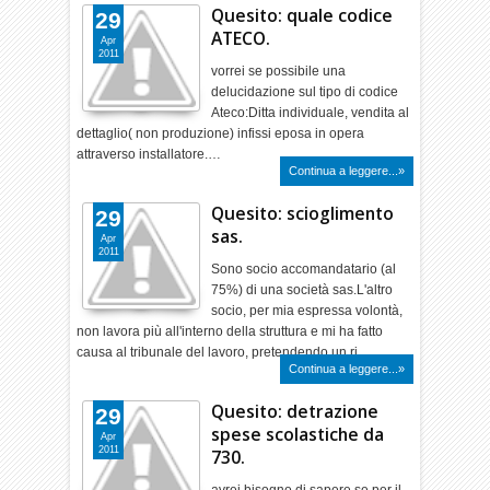
Quesito: quale codice
29
ATECO.
Apr
2011
vorrei se possibile una
delucidazione sul tipo di codice
Ateco:Ditta individuale, vendita al
dettaglio( non produzione) infissi eposa in opera
attraverso installatore.…
Continua a leggere...»
Quesito: scioglimento
29
sas.
Apr
2011
Sono socio accomandatario (al
75%) di una società sas.L'altro
socio, per mia espressa volontà,
non lavora più all'interno della struttura e mi ha fatto
causa al tribunale del lavoro, pretendendo un ri…
Continua a leggere...»
Quesito: detrazione
29
spese scolastiche da
Apr
2011
730.