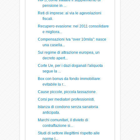
INPS, come trattare il supplemento di
pensione in ...
Reti di imprese: al via le agevolazioni
fiscali.
Recupero evasione: nel 2011 consolidare
e migliora...
Compensazioni Iva “over 10mila”: nasce
una casella...
Sul regime di attrazione europea, un
decreto apert...
Corte Ue, per i dazi doganali l'aliquota
segue la ...
Box con bonus da fondo immobiliare:
evitabile la r...
Cause piccole, piccola tassazione.
Corsi per mediatori professionisti.
Istanza di condono senza sanatoria
anticipata.
Marchi comunitari, il divieto di
contraffazione si...
Studi di settore illegittimi rispetto alle
norme I...