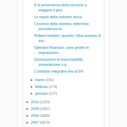
È la provenienza della sanzione a
eleggere il gius...
Le regole della cedolare secca.
Cessione della clientela: determina
plusvalenza im...
Rottami metallici, quando i rifiuti cessano di
ess...
Operatori finanziari: come gestire le
segnalazioni...
Dichiarazione di responsabilità,
presentazione a g...
Contributo integrativo fino al 5%.
►
marzo
(181)
►
febbraio
(173)
►
gennaio
(137)
►
2010
(1203)
►
2009
(1597)
►
2008
(1820)
►
2007
(1673)