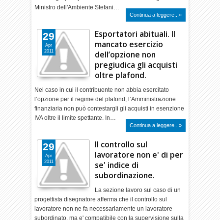
Ministro dell'Ambiente Stefani…
Continua a leggere...»
Esportatori abituali. Il
29
mancato esercizio
Apr
2011
dell’opzione non
pregiudica gli acquisti
oltre plafond.
Nel caso in cui il contribuente non abbia esercitato
l’opzione per il regime del plafond, l’Amministrazione
finanziaria non può contestargli gli acquisti in esenzione
IVA oltre il limite spettante. In…
Continua a leggere...»
Il controllo sul
29
lavoratore non e' di per
Apr
2011
se' indice di
subordinazione.
La sezione lavoro sul caso di un
progettista disegnatore afferma che il controllo sul
lavoratore non ne fa necessariamente un lavoratore
subordinato, ma e' compatibile con la supervisione sulla