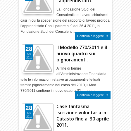
l'apprendistato.
La Fondazione Studi dei
Consulenti del Lavoro chiarisce i
casi in cui la sospensione del rapporto di lavoro proroga
l’apprendistato.Con il parere n. 9 del 26.4.2011, la
Fondazione Studi dei Consulenti…
Continua a leggere...»
Il Modello 770/2011 e il
28
nuovo quadro sui
Apr
2011
pignoramenti.
Al fine di fornire
all’Amministrazione Finanziaria
tutte le informazioni relative ai pagamenti effettuati
tramite pignoramento nel corso del 2010, il Mod.
770/2011 contiene il nuovo quadro SY. La prim…
Continua a leggere...»
Case fantasma:
28
iscrizione volontaria in
Apr
2011
Catasto fino al 30 aprile
2011.