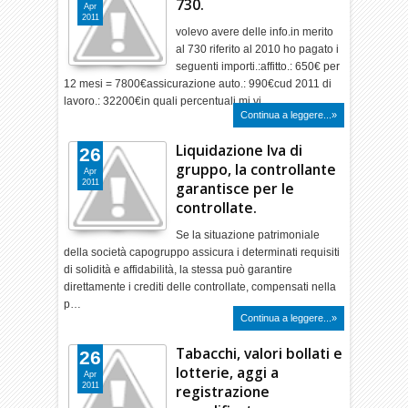
730.
Apr
2011
volevo avere delle info.in merito
al 730 riferito al 2010 ho pagato i
seguenti importi.:affitto.: 650€ per
12 mesi = 7800€assicurazione auto.: 990€cud 2011 di
lavoro.: 32200€in quali percentuali mi vi…
Continua a leggere...»
Liquidazione Iva di
26
gruppo, la controllante
Apr
2011
garantisce per le
controllate.
Se la situazione patrimoniale
della società capogruppo assicura i determinati requisiti
di solidità e affidabilità, la stessa può garantire
direttamente i crediti delle controllate, compensati nella
p…
Continua a leggere...»
Tabacchi, valori bollati e
26
lotterie, aggi a
Apr
2011
registrazione