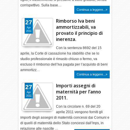
corrispettivo. Sulla base…
Continua a leggere...»
Rimborso Iva beni
27
ammortizzabili, va
Apr
2011
provato il principio di
inerenza.
Con la sentenza 8692 del 15
aprile, la Corte di cassazione ha stabilito che se lo
studio professionale è rimasto chiuso o fermo, va
escluso il rimborso dell’Iva pagata per l’acquisto di beni
ammortizz…
Continua a leggere...»
Importi assegni di
27
maternità per l’anno
Apr
2011
2011.
Con la circolare n. 69 del 20
aprile 2011 vengono forniti gli
importi degli assegni di maternità concessi dai Comuni e
di quelli di maternità dello Stato concessi dall’Inps, in
relazione alle nascite …