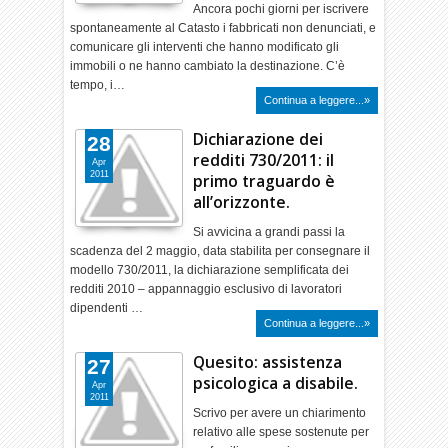
Ancora pochi giorni per iscrivere
spontaneamente al Catasto i fabbricati non denunciati, e
comunicare gli interventi che hanno modificato gli
immobili o ne hanno cambiato la destinazione. C’è
tempo, i…
Continua a leggere...»
Dichiarazione dei
28
redditi 730/2011: il
Apr
2011
primo traguardo è
all’orizzonte.
Si avvicina a grandi passi la
scadenza del 2 maggio, data stabilita per consegnare il
modello 730/2011, la dichiarazione semplificata dei
redditi 2010 – appannaggio esclusivo di lavoratori
dipendenti …
Continua a leggere...»
Quesito: assistenza
27
psicologica a disabile.
Apr
2011
Scrivo per avere un chiarimento
relativo alle spese sostenute per