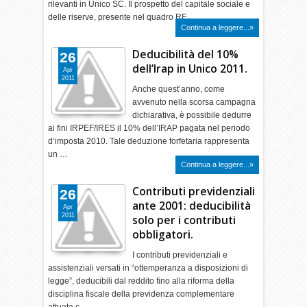
rilevanti in Unico SC. Il prospetto del capitale sociale e
delle riserve, presente nel quadro RF,…
Continua a leggere...»
Deducibilità del 10%
26
dell’Irap in Unico 2011.
Apr
2011
Anche quest’anno, come
avvenuto nella scorsa campagna
dichiarativa, è possibile dedurre
ai fini IRPEF/IRES il 10% dell’IRAP pagata nel periodo
d’imposta 2010. Tale deduzione forfetaria rappresenta
un …
Continua a leggere...»
Contributi previdenziali
26
ante 2001: deducibilità
Apr
2011
solo per i contributi
obbligatori.
I contributi previdenziali e
assistenziali versati in “ottemperanza a disposizioni di
legge”, deducibili dal reddito fino alla riforma della
disciplina fiscale della previdenza complementare