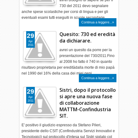
avrei bisogno di sapere se per il
730 del 2011 devo segnalare
anche spese scolastiche per corsi di lingua e per gli
eventuali esami tutti eseguiti in scuole secondarie…
Continua a leggere...»
Quesito: 730 ed eredità
29
da dichiarare.
Apr
2011
avrei un quesito da porre per la
presentazione del 730/2011.Fino
al 2008 ho fatto il 740 in quanto
risultavo proprietaria per ereditàdalla morte di mio papà
nel 1990 del 16% della casa dei miei geni…
Continua a leggere...»
Sistri, dopo il protocollo
29
si apre una nuova fase
Apr
2011
di collaborazione
MATTM-Confindustria
SIT.
E' positivo il giudizio espresso da Stefano Pileri,
presidente dello CSIT (Confindustria Servizi Innovativi e
Tecnologici) sul protocollo d'intesa sul Sistri siglato col