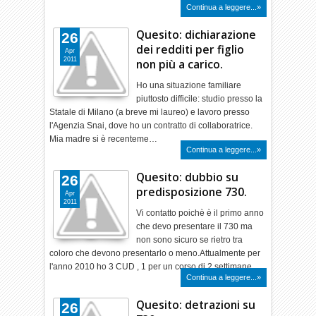
Continua a leggere...»
Quesito: dichiarazione
26
dei redditi per figlio
Apr
2011
non più a carico.
Ho una situazione familiare
piuttosto difficile: studio presso la
Statale di Milano (a breve mi laureo) e lavoro presso
l'Agenzia Snai, dove ho un contratto di collaboratrice.
Mia madre si è recenteme…
Continua a leggere...»
Quesito: dubbio su
26
predisposizione 730.
Apr
2011
Vi contatto poichè è il primo anno
che devo presentare il 730 ma
non sono sicuro se rietro tra
coloro che devono presentarlo o meno.Attualmente per
l'anno 2010 ho 3 CUD , 1 per un corso di 2 settimane…
Continua a leggere...»
Quesito: detrazioni su
26