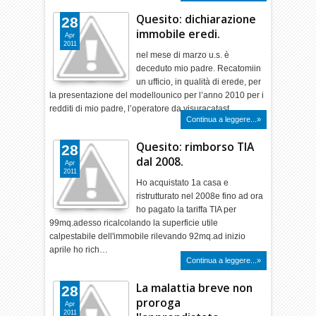
Quesito: dichiarazione
28
immobile eredi.
Apr
2011
nel mese di marzo u.s. è
deceduto mio padre. Recatomiin
un ufficio, in qualità di erede, per
la presentazione del modellounico per l’anno 2010 per i
redditi di mio padre, l’operatore da visuracatast…
Continua a leggere...»
Quesito: rimborso TIA
28
dal 2008.
Apr
2011
Ho acquistato 1a casa e
ristrutturato nel 2008e fino ad ora
ho pagato la tariffa TIA per
99mq.adesso ricalcolando la superficie utile
calpestabile dell'immobile rilevando 92mq.ad inizio
aprile ho rich…
Continua a leggere...»
La malattia breve non
28
proroga
Apr
2011