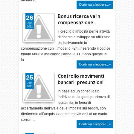
attuata c…
Continua a leggere...»
Bonus ricerca va in
26
compensazione.
Apr
2011
Il credito d’imposta per le attività
di ricerca e sviluppo va utilizzato
esclusivamente in
compensazione con il modello F24, inserendo il codice
tributo 6808 e indicando l’anno 2011. Sono queste le
in…
Continua a leggere...»
Controllo movimenti
25
bancari: presunzioni
Apr
2011
In base ad un consolidato
indirizzo della giurisprudenza di
legittimità, in tema di
accertamento dell’Iva e delle imposte sui redditi, con
riferimento all’acquisizione dei movimenti di un conto
corren…
Continua a leggere...»