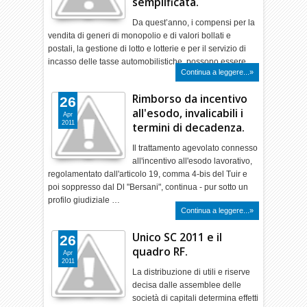
semplificata.
Da quest’anno, i compensi per la
vendita di generi di monopolio e di valori bollati e
postali, la gestione di lotto e lotterie e per il servizio di
incasso delle tasse automobilistiche, possono essere…
Continua a leggere...»
Rimborso da incentivo
26
all'esodo, invalicabili i
Apr
2011
termini di decadenza.
Il trattamento agevolato connesso
all'incentivo all'esodo lavorativo,
regolamentato dall'articolo 19, comma 4-bis del Tuir e
poi soppresso dal Dl "Bersani", continua - pur sotto un
profilo giudiziale …
Continua a leggere...»
Unico SC 2011 e il
26
quadro RF.
Apr
2011
La distribuzione di utili e riserve
decisa dalle assemblee delle
società di capitali determina effetti