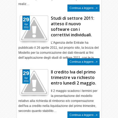
realiz…
Continua a leggere...»
Studi di settore 2011:
29
atteso il nuovo
Apr
2011
software con i
correttivi individuali.
L’Agenzia delle Entrate ha
pubblicato il 26 aprile 2011, sul proprio sito, la bozza del
Modello per la comunicazione dei dati rilevanti ai fini
dell’applicazione degli studi di settore 2011, con le is…
Continua a leggere...»
Il credito Iva del primo
29
trimestre va richiesto
Apr
2011
entro lunedì 2 maggio.
Il 2 maggio scadono i termini per
la presentazione del modello
relativo alla richiesta di rimborso e/o compensazione
dell'Iva a credito nella liquidazione del primo trimestre,
secondo quanto stabilito…
Continua a leggere...»