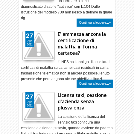
un familiare a carico
diagnosticato disabile "autistico" con L.104.Dalle
istruzione del modello 730 non riesco a definire in quale
rig…
Continua a leggere...»
E' ammessa ancora la
27
certificazione di
Apr
2011
malattia in forma
cartacea?
L’INPS ha l’obbligo di accettare i
certificati di malattia su carta nei casi residuali in cui la
trasmissione telematica non si ancora possibile.Tenuto
presente che permangono alcune obiettive situazi…
Continua a leggere...»
Licenza taxi, cessione
27
d'azienda senza
Apr
2011
plusvalenza.
La cessione della licenza del
servizio taxi configura una
cessione d’azienda; tuttavia, quando avviene da padre a
figlio, il trasferimento si presume a titolo gratuito, senza