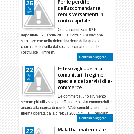
Per le perdite
25
dell’accomandante
Apr
2011
rebus versamenti in
conto capitale
Con la sentenza n. 9216
depositata il 21 aprile 2011 la Corte di Cassazione
stabilisce che nella determinazione della quota di
capitale sottoscritta dal socio accomandante, che
costituisce il limite m…
Continua a leggere...»
Esteso agli operatori
22
comunitari il regime
Apr
2011
speciale dei servizi di e-
commerce.
L'e-commerce, uno strumento
sempre più utilizzato per effettuare attività commerciali, è
ancora alla ricerca di regole IVA di semplificazione. La
riforma operata dalla direttiva 2008/8/CE e il Regolam…
Continua a leggere...»
Malattia, maternità e
22