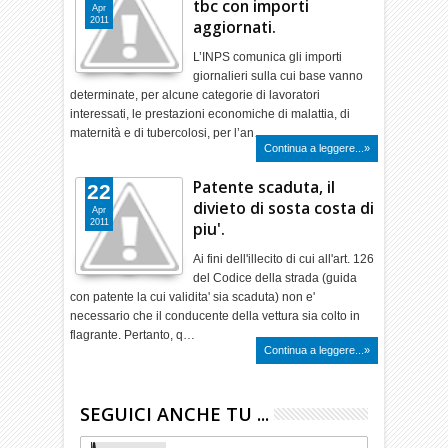
tbc con importi
Apr
2011
aggiornati.
L’INPS comunica gli importi
giornalieri sulla cui base vanno
determinate, per alcune categorie di lavoratori
interessati, le prestazioni economiche di malattia, di
maternità e di tubercolosi, per l’an…
Continua a leggere...»
Patente scaduta, il
22
divieto di sosta costa di
Apr
2011
piu'.
Ai fini dell'illecito di cui all'art. 126
del Codice della strada (guida
con patente la cui validita' sia scaduta) non e'
necessario che il conducente della vettura sia colto in
flagrante. Pertanto, q…
Continua a leggere...»
SEGUICI ANCHE TU ...