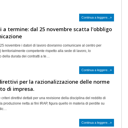
Continua a leggere...»
i a termine: dal 25 novembre scatta l'obbligo
nicazione
25 novembre i datori di lavoro dovranno comunicare al centro per
) territorialmente competente rispetto alla sede di lavoro, lo
 della durata dei contratti a te…
Continua a leggere...»
 direttivi per la razionalizzazione delle norme
ito di impresa.
e criteri direttivi dettati per una revisione della disciplina del reddito di
a produzione netta ai fini IRAP, figura quello in materia di perdite su
e dic…
Continua a leggere...»