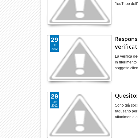
YouTube dell
Responsa
29
verifica
Ott
2012
La verifica d
in riferimento 
soggetto clie
Quesito:
29
Ott
Sono già socio
2012
ragusano per 
attualmente 