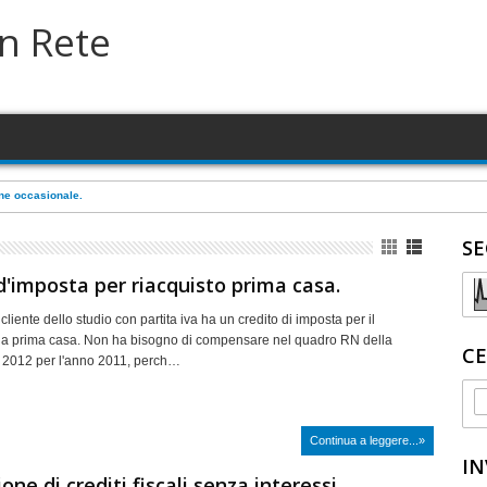
in Rete
a su terreno in concessione comunale
SE
d'imposta per riacquisto prima casa.
ente dello studio con partita iva ha un credito di imposta per il
lla prima casa. Non ha bisogno di compensare nel quadro RN della
CE
 2012 per l'anno 2011, perch…
Continua a leggere...»
IN
one di crediti fiscali senza interessi