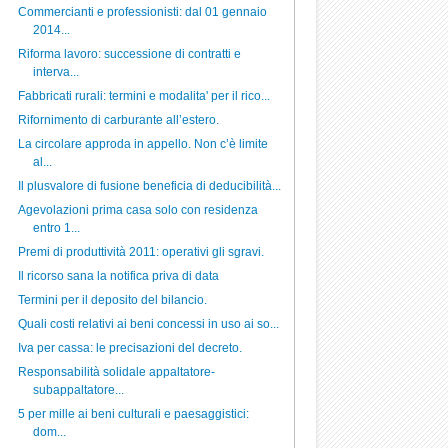
Commercianti e professionisti: dal 01 gennaio
2014...
Riforma lavoro: successione di contratti e
interva...
Fabbricati rurali: termini e modalita' per il rico...
Rifornimento di carburante all’estero.
La circolare approda in appello. Non c’è limite
al...
Il plusvalore di fusione beneficia di deducibilità...
Agevolazioni prima casa solo con residenza
entro 1...
Premi di produttività 2011: operativi gli sgravi.
Il ricorso sana la notifica priva di data
Termini per il deposito del bilancio.
Quali costi relativi ai beni concessi in uso ai so...
Iva per cassa: le precisazioni del decreto.
Responsabilità solidale appaltatore-
subappaltatore...
5 per mille ai beni culturali e paesaggistici:
dom...