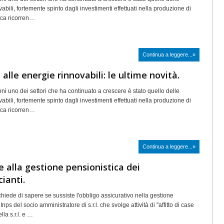
abili, fortemente spinto dagli investimenti effettuati nella produzione di
rica ricorren…
Continua a leggere...»
 alle energie rinnovabili: le ultime novità.
nni uno dei settori che ha continuato a crescere è stato quello delle
abili, fortemente spinto dagli investimenti effettuati nella produzione di
rica ricorren…
Continua a leggere...»
ne alla gestione pensionistica dei
ianti.
iede di sapere se sussiste l'obbligo assicurativo nella gestione
nps del socio amministratore di s.r.l. che svolge attività di "affitto di case
lla s.r.l. e …