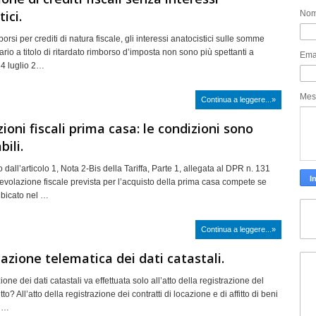
ici.
No
borsi per crediti di natura fiscale, gli interessi anatocistici sulle somme
ario a titolo di ritardato rimborso d’imposta non sono più spettanti a
Ema
 4 luglio 2…
Mes
Continua a leggere...»
ioni fiscali prima casa: le condizioni sono
ili.
dall’articolo 1, Nota 2-Bis della Tariffa, Parte 1, allegata al DPR n. 131
gevolazione fiscale prevista per l’acquisto della prima casa compete se
ubicato nel …
Continua a leggere...»
zione telematica dei dati catastali.
ne dei dati catastali va effettuata solo all’atto della registrazione del
itto? All’atto della registrazione dei contratti di locazione e di affitto di beni
nn…