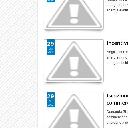
energie rinnov
energia elett
Incentivi
29
Ott
Negli ultimi a
2012
energie rinnov
energia elett
Iscrizio
29
commerc
Ott
2012
Domanda Si ch
commercianti I
di proprietà de