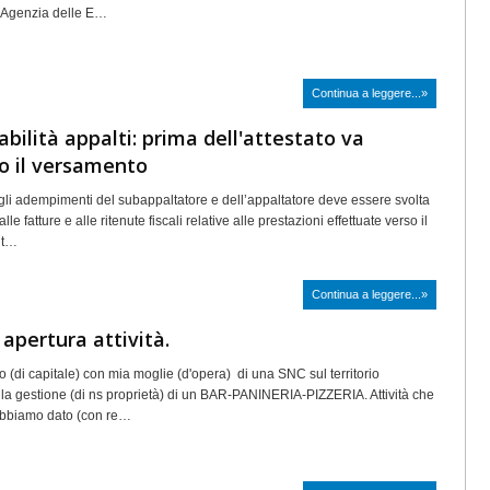
’Agenzia delle E…
Continua a leggere...»
bilità appalti: prima dell'attestato va
to il versamento
egli adempimenti del subappaltatore e dell’appaltatore deve essere svolta
alle fatture e alle ritenute fiscali relative alle prestazioni effettuate verso il
nt…
Continua a leggere...»
 apertura attività.
 (di capitale) con mia moglie (d'opera) di una SNC sul territorio
la gestione (di ns proprietà) di un BAR-PANINERIA-PIZZERIA. Attività che
abbiamo dato (con re…