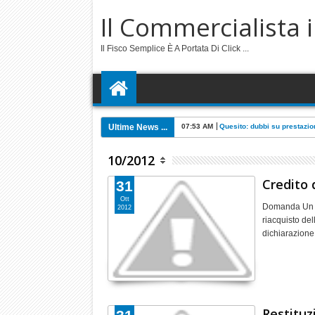
Il Commercialista 
Il Fisco Semplice È A Portata Di Click ...
Ultime News ...
6:57 PM
Quesito: cappella societari
10/2012
Credito 
31
Ott
Domanda Un cli
2012
riacquisto de
dichiarazione
Restituzi