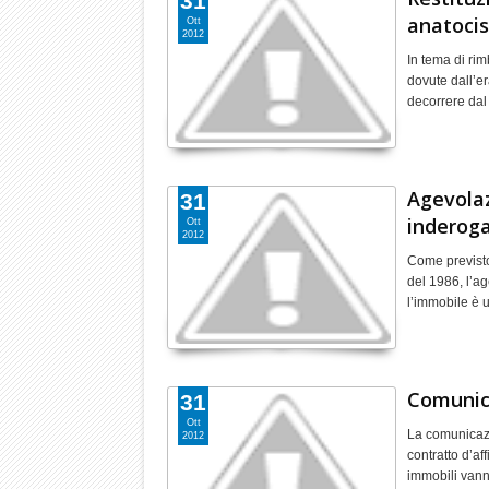
31
anatocist
Ott
2012
In tema di rim
dovute dall’er
decorrere dal
Agevolaz
31
inderogab
Ott
2012
Come previsto 
del 1986, l’a
l’immobile è 
Comunica
31
Ott
La comunicazio
2012
contratto d’aff
immobili va