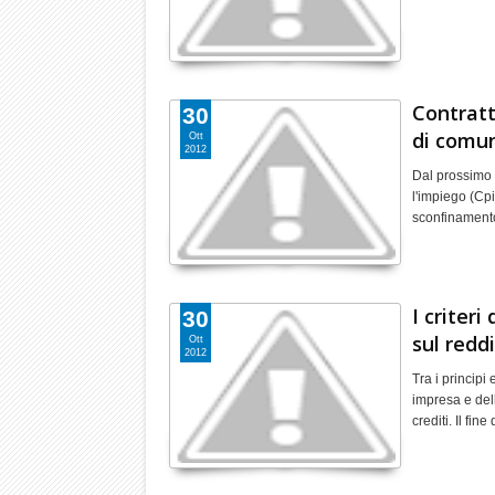
Contratt
30
di comu
Ott
2012
Dal prossimo 
l'impiego (Cpi
sconfinamento
I criteri
30
sul redd
Ott
2012
Tra i principi 
impresa e dell
crediti. Il fin