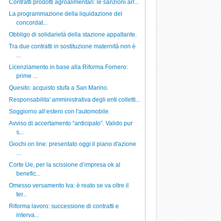
Contratti prodotti agroalimentari: le sanzioni arr...
La programmazione della liquidazione del
concordat...
Obbligo di solidarietà della stazione appaltante.
Tra due contratti in sostituzione maternità non è
...
Licenziamento in base alla Riforma Fornero:
prime ...
Quesito: acquisto stufa a San Marino.
Responsabilita' amministrativa degli enti colletti...
Soggiorno all’estero con l'automobile.
Avviso di accertamento “anticipato”. Valido pur
s...
Giochi on line: presentato oggi il piano d'azione
...
Corte Ue, per la scissione d’impresa ok al
benefic...
Omesso versamento Iva: è reato se va oltre il
ter...
Riforma lavoro: successione di contratti e
interva...