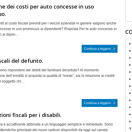
e dei costi per auto concesse in uso
uo.
ti al costo fiscale previsti per i veicoli aziendali in genere valgono anche
oncesse in uso promiscuo ai dipendenti? Risposta Per le auto concesse in
CO
o ai dipen…
Continua a leggere...»
scali del defunto.
bono rispondere dei debiti del familiare deceduto? Al momento
ne dell’eredità si acquista la qualità di “erede”, sia in relazione ai crediti
 Il soggetto chi…
Continua a leggere...»
oni fiscali per i disabili.
tiva e accattivante abbinata a un linguaggio semplice e immediato. Sono
tteristiche principali dei nuovi cartoon disponibili da oggi sul canale