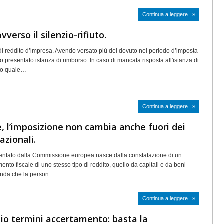
Continua a leggere...»
vverso il silenzio-rifiuto.
 di reddito d’impresa. Avendo versato più del dovuto nel periodo d’imposta
 presentato istanza di rimborso. In caso di mancata risposta all'istanza di
tro quale…
Continua a leggere...»
, l’imposizione non cambia anche fuori dei
azionali.
esentato dalla Commissione europea nasce dalla constatazione di un
mento fiscale di uno stesso tipo di reddito, quello da capitali e da beni
conda che la person…
Continua a leggere...»
o termini accertamento: basta la