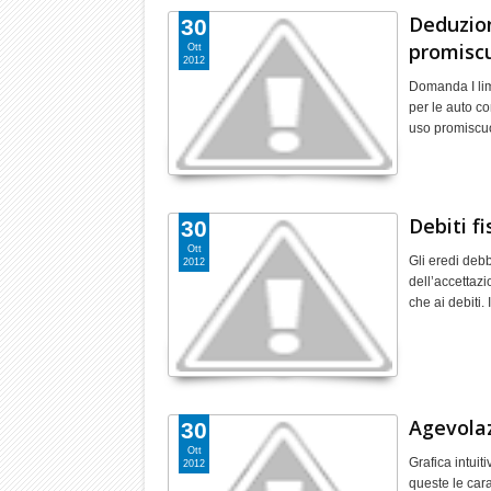
Deduzion
30
promisc
Ott
2012
Domanda I limi
per le auto c
uso promiscu
Debiti fi
30
Ott
Gli eredi deb
2012
dell’accettazio
che ai debiti.
Agevolazi
30
Ott
Grafica intui
2012
queste le cara