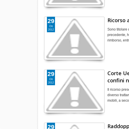
Ricorso a
29
Ott
Sono titolare
2012
precedente, ho
rimborso, en
Corte Ue
29
confini n
Ott
2012
Il ricorso pr
diverso tratta
mobili, a se
Raddoppi
29