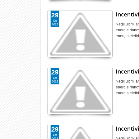
Incentivi
29
Ott
Negli ultimi a
2012
energie rinnov
energia elett
Incentivi
29
Ott
Negli ultimi a
2012
energie rinnov
energia elett
Incentivi
29
Ott
Negli ultimi a
2012