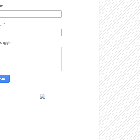
me
il
*
saggio
*