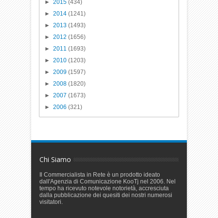
►
2015
(434)
►
2014
(1241)
►
2013
(1493)
►
2012
(1656)
►
2011
(1693)
►
2010
(1203)
►
2009
(1597)
►
2008
(1820)
►
2007
(1673)
►
2006
(321)
Chi Siamo
Il Commercialista in Rete è un prodotto ideato
dall'Agenzia di Comunicazione KooTj nel 2006. Nel
tempo ha ricevuto notevole notorietà, accresciuta
dalla pubblicazione dei quesiti dei nostri numerosi
visitatori.