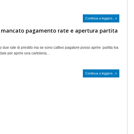
Continua a leggere...»
: mancato pagamento rate e apertura partita
 due rate di prestito ma se sono cattivo pagatore posso aprire partita Iva
dale per aprire una cartoleria…
Continua a leggere...»