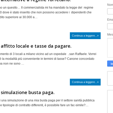
No
o un quesito… Il commercialista mi ha mandato la legge del regime
020 dove è stato inserito che non possono accedere i dipendenti che
ito superiore ai 30.000 a…
Ema
Mes
Continua a leggere...»
 affitto locale e tasse da pagare.
mento di 3 locali a milano vicino ad un ospedale ..san Raffaele. Vorrei
l è la modalità più conveniente in termini di tasse? Canone concordato
 ma non ne sono …
Continua a leggere...»
 simulazione busta paga.
 una simulazione di una mia busta paga per il settore sanità pubblica
e tipologie di contratto differenti, è possibile fare un fac-simile?…