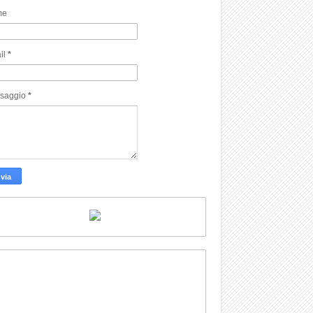
me
il
*
saggio
*