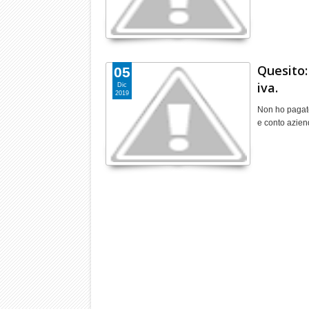
Quesito
05
iva.
Dic
2019
Non ho pagato
e conto azien