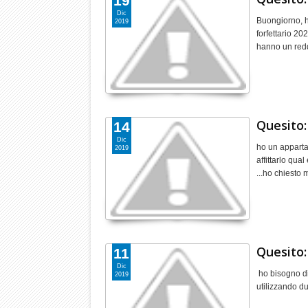
19
Dic
Buongiorno, h
2019
forfettario 2
hanno un redd
Quesito:
14
Dic
ho un apparta
2019
affittarlo qua
...ho chiesto
Quesito:
11
Dic
ho bisogno di
2019
utilizzando du