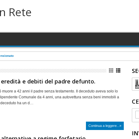
in Rete
ensionato
SE
 eredità e debiti del padre defunto.
 muore a 42 anni il padre senza testamento. Il deceduto aveva solo lo
dipendente Comunale da 4 anni, una autovettura senza beni immobili a
CE
 Il deceduto ha un d…
Continua a leggere...»
IN
 alternative a regime forfetario.