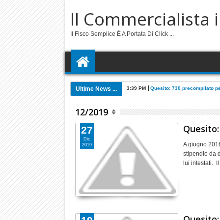
Il Commercialista 
Il Fisco Semplice È A Portata Di Click ...
Ultime News ...
3:39 PM
Quesito: 730 precompilato p
12/2019
Quesito:
27
Dic
A giugno 2016
2019
stipendio da 
lui intestati.
Quesito: