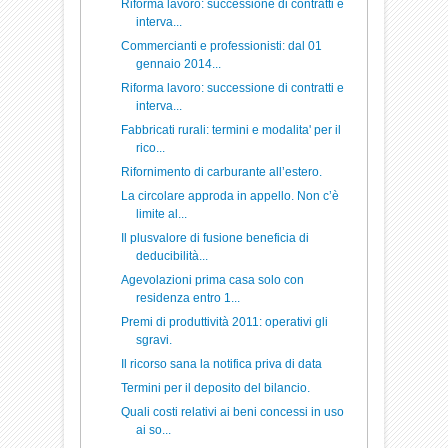
Riforma lavoro: successione di contratti e
interva...
Commercianti e professionisti: dal 01
gennaio 2014...
Riforma lavoro: successione di contratti e
interva...
Fabbricati rurali: termini e modalita' per il
rico...
Rifornimento di carburante all’estero.
La circolare approda in appello. Non c’è
limite al...
Il plusvalore di fusione beneficia di
deducibilità...
Agevolazioni prima casa solo con
residenza entro 1...
Premi di produttività 2011: operativi gli
sgravi.
Il ricorso sana la notifica priva di data
Termini per il deposito del bilancio.
Quali costi relativi ai beni concessi in uso
ai so...