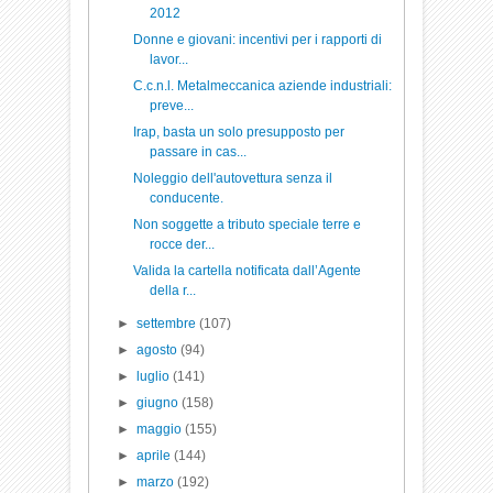
2012
Donne e giovani: incentivi per i rapporti di
lavor...
C.c.n.l. Metalmeccanica aziende industriali:
preve...
Irap, basta un solo presupposto per
passare in cas...
Noleggio dell'autovettura senza il
conducente.
Non soggette a tributo speciale terre e
rocce der...
Valida la cartella notificata dall’Agente
della r...
►
settembre
(107)
►
agosto
(94)
►
luglio
(141)
►
giugno
(158)
►
maggio
(155)
►
aprile
(144)
►
marzo
(192)