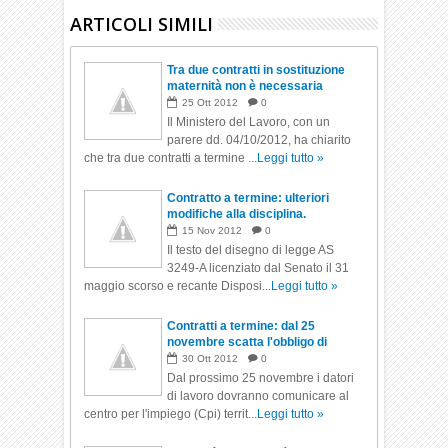
ARTICOLI SIMILI
Tra due contratti in sostituzione
maternità non è necessaria
l'interruzione di 60 o 90 giorni
25
Ott
2012
0
Il Ministero del Lavoro, con un
parere dd. 04/10/2012, ha chiarito
che tra due contratti a termine ...
Leggi tutto »
Contratto a termine: ulteriori
modifiche alla disciplina.
15
Nov
2012
0
Il testo del disegno di legge AS
3249-A licenziato dal Senato il 31
maggio scorso e recante Disposi...
Leggi tutto »
Contratti a termine: dal 25
novembre scatta l'obbligo di
comunicazione
30
Ott
2012
0
Dal prossimo 25 novembre i datori
di lavoro dovranno comunicare al
centro per l'impiego (Cpi) territ...
Leggi tutto »