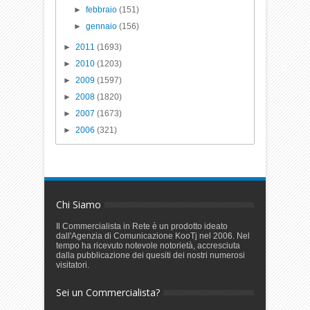
►
febbraio
(151)
►
gennaio
(156)
►
2011
(1693)
►
2010
(1203)
►
2009
(1597)
►
2008
(1820)
►
2007
(1673)
►
2006
(321)
Chi Siamo
Il Commercialista in Rete è un prodotto ideato
dall'Agenzia di Comunicazione KooTj nel 2006. Nel
tempo ha ricevuto notevole notorietà, accresciuta
dalla pubblicazione dei quesiti dei nostri numerosi
visitatori.
Sei un Commercialista?