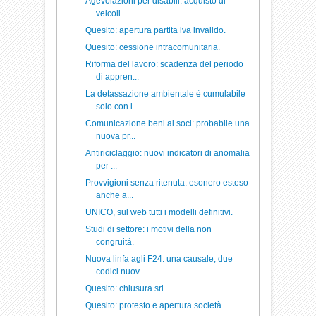
Agevolazioni per disabili: acquisto di
veicoli.
Quesito: apertura partita iva invalido.
Quesito: cessione intracomunitaria.
Riforma del lavoro: scadenza del periodo
di appren...
La detassazione ambientale è cumulabile
solo con i...
Comunicazione beni ai soci: probabile una
nuova pr...
Antiriciclaggio: nuovi indicatori di anomalia
per ...
Provvigioni senza ritenuta: esonero esteso
anche a...
UNICO, sul web tutti i modelli definitivi.
Studi di settore: i motivi della non
congruità.
Nuova linfa agli F24: una causale, due
codici nuov...
Quesito: chiusura srl.
Quesito: protesto e apertura società.