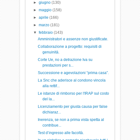
►
giugno
(130)
►
maggio
(158)
►
aprile
(166)
►
marzo
(181)
▼
febbraio
(143)
Amministratori e assenze non giustificate.
Collaborazione a progetto: requisiti di
genuinità.
Corte Ue, no a detrazione Iva su
prestazioni per s...
Successione e agevolazioni “prima casa”.
La Snc che aderisce al condono vincola
alla rettif...
Le istanze di rimborso per l'IRAP sul costo
del la...
Licenziamento per giusta causa per false
dichiaraz...
Inerenza, se non a prima vista spetta al
contribue...
Test d’ingresso alle facoltà.