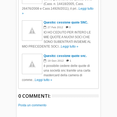
(Cass. n. 14418/2005, Cass.
26476/2008 e Cass.14926/2011), il pri...
Leggi tutto
»
Quesito: cessione quote SNC.
27
Feb
2012
0
IO HO CEDUTO PER INTERO LE
MIE QUOTE A NUOVI SOCI CHE
SONO SUBENTRATI INSIEME AL
MIO PRECEDENTE SOCI...
Leggi tutto »
Quesito: cessione quote snc.
19
Gen
2012
1
è possibile cedere delle quote di
una società snc tramite una carta
mastercard della camera di
comme...
Leggi tutto »
0 COMMENTI:
Posta un commento