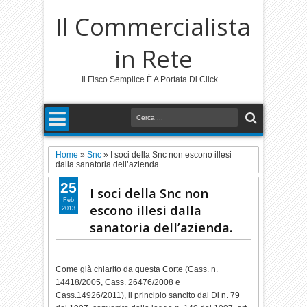
Il Commercialista
in Rete
Il Fisco Semplice È A Portata Di Click ...
Home
»
Snc
»
I soci della Snc non escono illesi
dalla sanatoria dell’azienda.
25
I soci della Snc non
Feb
escono illesi dalla
2013
sanatoria dell’azienda.
Come già chiarito da questa Corte (Cass. n.
14418/2005, Cass. 26476/2008 e
Cass.14926/2011), il principio sancito dal Dl n. 79