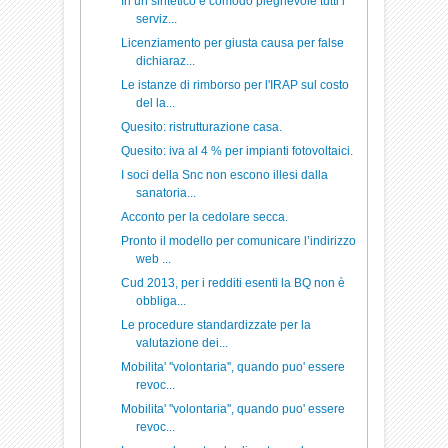
In un sintetico e comodo pieghevole tutti i
serviz...
Licenziamento per giusta causa per false
dichiaraz...
Le istanze di rimborso per l'IRAP sul costo
del la...
Quesito: ristrutturazione casa.
Quesito: iva al 4 % per impianti fotovoltaici.
I soci della Snc non escono illesi dalla
sanatoria...
Acconto per la cedolare secca.
Pronto il modello per comunicare l’indirizzo
web ...
Cud 2013, per i redditi esenti la BQ non è
obbliga...
Le procedure standardizzate per la
valutazione dei...
Mobilita' ''volontaria'', quando puo' essere
revoc...
Mobilita' ''volontaria'', quando puo' essere
revoc...