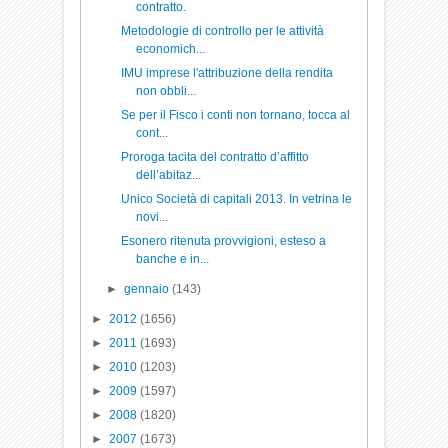
contratto.
Metodologie di controllo per le attività
economich...
IMU imprese l'attribuzione della rendita
non obbli...
Se per il Fisco i conti non tornano, tocca al
cont...
Proroga tacita del contratto d’affitto
dell’abitaz...
Unico Società di capitali 2013. In vetrina le
novi...
Esonero ritenuta provvigioni, esteso a
banche e in...
►
gennaio
(143)
►
2012
(1656)
►
2011
(1693)
►
2010
(1203)
►
2009
(1597)
►
2008
(1820)
►
2007
(1673)