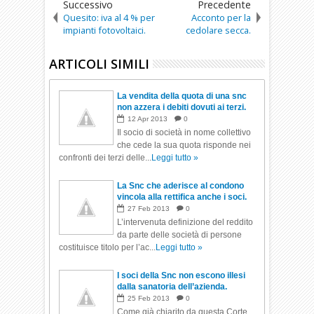
Successivo
Precedente
Quesito: iva al 4 % per
Acconto per la
impianti fotovoltaici.
cedolare secca.
ARTICOLI SIMILI
La vendita della quota di una snc
non azzera i debiti dovuti ai terzi.
12
Apr
2013
0
Il socio di società in nome collettivo
che cede la sua quota risponde nei
confronti dei terzi delle...
Leggi tutto »
La Snc che aderisce al condono
vincola alla rettifica anche i soci.
27
Feb
2013
0
L’intervenuta definizione del reddito
da parte delle società di persone
costituisce titolo per l’ac...
Leggi tutto »
I soci della Snc non escono illesi
dalla sanatoria dell’azienda.
25
Feb
2013
0
Come già chiarito da questa Corte