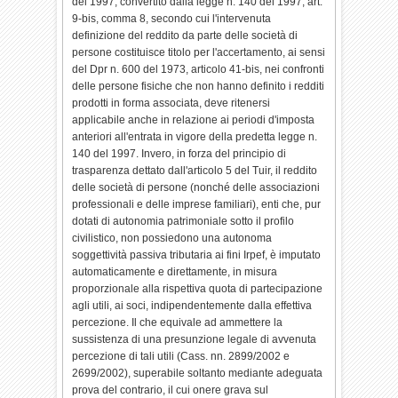
del 1997, convertito dalla legge n. 140 del 1997, art.
9-bis, comma 8, secondo cui l'intervenuta
definizione del reddito da parte delle società di
persone costituisce titolo per l'accertamento, ai sensi
del Dpr n. 600 del 1973, articolo 41-bis, nei confronti
delle persone fisiche che non hanno definito i redditi
prodotti in forma associata, deve ritenersi
applicabile anche in relazione ai periodi d'imposta
anteriori all'entrata in vigore della predetta legge n.
140 del 1997. Invero, in forza del principio di
trasparenza dettato dall'articolo 5 del Tuir, il reddito
delle società di persone (nonché delle associazioni
professionali e delle imprese familiari), enti che, pur
dotati di autonomia patrimoniale sotto il profilo
civilistico, non possiedono una autonoma
soggettività passiva tributaria ai fini Irpef, è imputato
automaticamente e direttamente, in misura
proporzionale alla rispettiva quota di partecipazione
agli utili, ai soci, indipendentemente dalla effettiva
percezione. Il che equivale ad ammettere la
sussistenza di una presunzione legale di avvenuta
percezione di tali utili (Cass. nn. 2899/2002 e
2699/2002), superabile soltanto mediante adeguata
prova del contrario, il cui onere grava sul