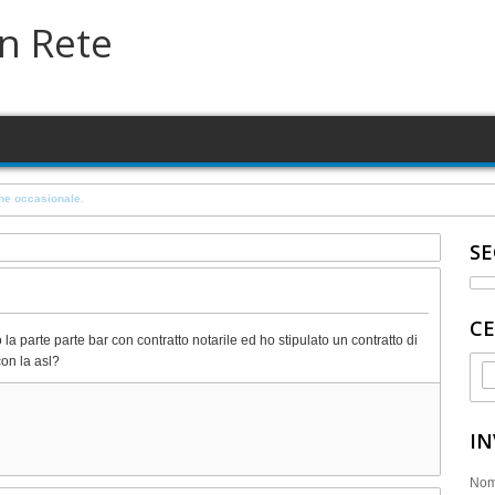
in Rete
a su terreno in concessione comunale
SE
CE
a parte parte bar con contratto notarile ed ho stipulato un contratto di
on la asl?
IN
No