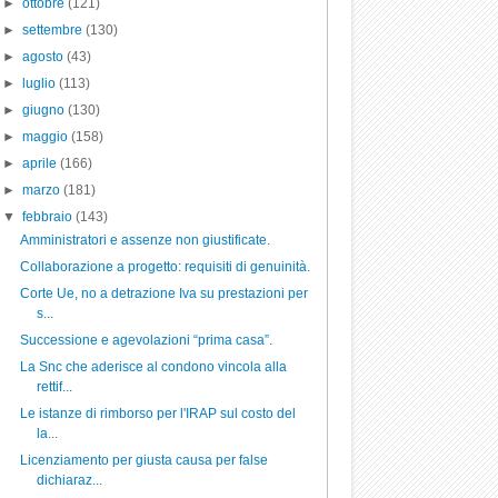
►
ottobre
(121)
►
settembre
(130)
►
agosto
(43)
►
luglio
(113)
►
giugno
(130)
►
maggio
(158)
►
aprile
(166)
►
marzo
(181)
▼
febbraio
(143)
Amministratori e assenze non giustificate.
Collaborazione a progetto: requisiti di genuinità.
Corte Ue, no a detrazione Iva su prestazioni per
s...
Successione e agevolazioni “prima casa”.
La Snc che aderisce al condono vincola alla
rettif...
Le istanze di rimborso per l'IRAP sul costo del
la...
Licenziamento per giusta causa per false
dichiaraz...