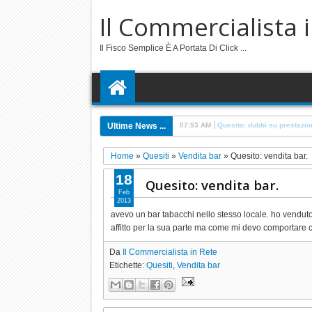
Il Commercialista 
Il Fisco Semplice È A Portata Di Click ...
Ultime News ...
6:57 PM
Quesito: cappella societari
Home
»
Quesiti
»
Vendita bar
»
Quesito: vendita bar.
18
Quesito: vendita bar.
Feb
2013
avevo un bar tabacchi nello stesso locale. ho venduto l
affitto per la sua parte ma come mi devo comportare c
Da
Il Commercialista in Rete
Etichette:
Quesiti
,
Vendita bar