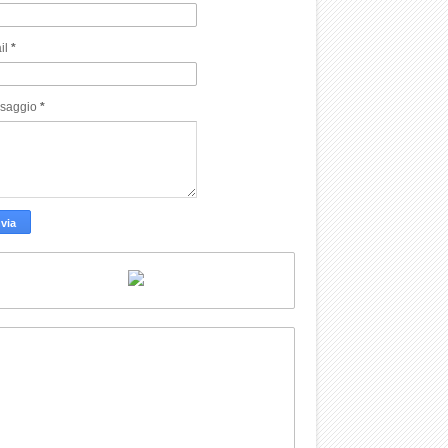
il
*
saggio
*