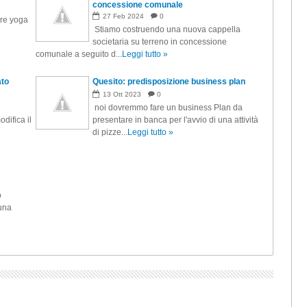
concessione comunale
27
Feb
2024
0
are yoga
Stiamo costruendo una nuova cappella
societaria su terreno in concessione
comunale a seguito d...
Leggi tutto »
ato
Quesito: predisposizione business plan
13
Ott
2023
0
noi dovremmo fare un business Plan da
difica il
presentare in banca per l'avvio di una attività
di pizze...
Leggi tutto »
o
 una