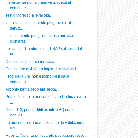
Inerenza, se non a prima vista spetta al
contribue...
Test d’ingresso alle facoltà.
In un sintetico e comodo pieghevole tutti i
serviz...
Licenziamento per giusta causa per false
dichiaraz...
Le istanze di rimborso per l'IRAP sul costo del
la...
Quesito: ristrutturazione casa.
Quesito: iva al 4 % per impianti fotovoltaici.
I soci della Snc non escono illesi dalla
sanatoria...
Acconto per la cedolare secca.
Pronto il modello per comunicare l’indirizzo web
...
Cud 2013, per i redditi esenti la BQ non è
obbliga...
Le procedure standardizzate per la valutazione
dei...
Mobilita' ''volontaria'', quando puo' essere revoc...