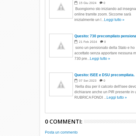
15
Giu
2024
0
Buongiorno sto iniziando ad insegn
online tramite zoom. Siccome sarà
inizialmente un l...
Leggi tutto »
Quesito: 730 precompilato pension
21
Feb
2024
0
sono un pensionato della Stato e ho
accettato senza apportare nessuna mo
730 pre...
Leggi tutto »
Quesito: ISEE e DSU precompilata.
07
Set
2023
0
Nella dsu per il calcolo dell'isee dev
dichiarare anche un PIR presente in
RUBRICA FONDI ...
Leggi tutto »
0 COMMENTI:
Posta un commento