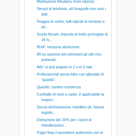
Mediazione tributaria: invio istanza.
Servizi di telefonia, all’Anagrafe non solo i
dati...
Pioggia di codici, tutti ispirati al reclamo e
all...
Scudo fiscale: imposta di bollo prorogata al
16 lu...
IRAP: nessuna abolizione.
IRI su opzione per premiare gli utili non
prelevati.
IMU: si può pagare in 2 o in 3 rate.
Professionisti senza Albo con attestato di
“qualità”.
Quesito: cambio residenza.
Contratto di nolo a caldo: è applicabile la
respon...
Senza dichiarazione, induttivo ok. Senza
registri,...
Detrazione del 36% per i lavori di
ristrutturazion...
Paga l'Irap il lavoratore autonomo con lo