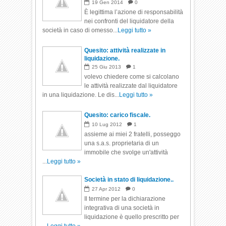
legale del tributo.
19
Gen
2014
0
È legittima l’azione di responsabilità
nei confronti del liquidatore della
società in caso di omesso...
Leggi tutto »
Quesito: attività realizzate in
liquidazione.
25
Giu
2013
1
volevo chiedere come si calcolano
le attività realizzate dal liquidatore
in una liquidazione. Le dis...
Leggi tutto »
Quesito: carico fiscale.
10
Lug
2012
1
assieme ai miei 2 fratelli, posseggo
una s.a.s. proprietaria di un
immobile che svolge un'attività
...
Leggi tutto »
Società in stato di liquidazione..
27
Apr
2012
0
Il termine per la dichiarazione
integrativa di una società in
liquidazione è quello prescritto per