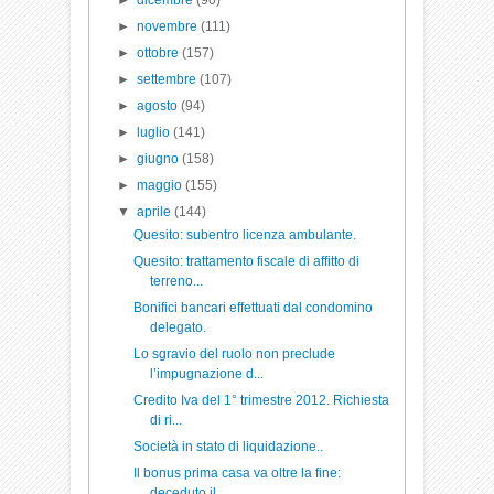
►
dicembre
(90)
►
novembre
(111)
►
ottobre
(157)
►
settembre
(107)
►
agosto
(94)
►
luglio
(141)
►
giugno
(158)
►
maggio
(155)
▼
aprile
(144)
Quesito: subentro licenza ambulante.
Quesito: trattamento fiscale di affitto di
terreno...
Bonifici bancari effettuati dal condomino
delegato.
Lo sgravio del ruolo non preclude
l’impugnazione d...
Credito Iva del 1° trimestre 2012. Richiesta
di ri...
Società in stato di liquidazione..
Il bonus prima casa va oltre la fine:
deceduto il ...