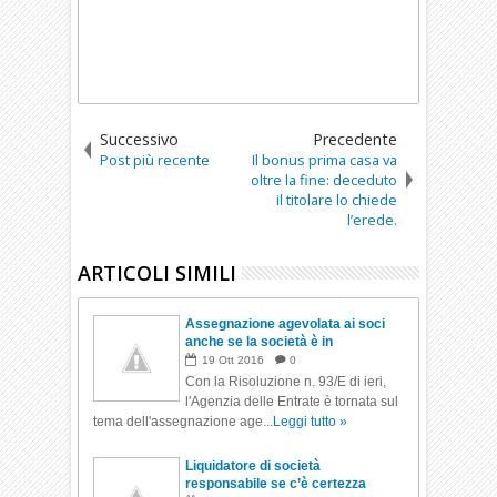
Successivo
Precedente
Post più recente
Il bonus prima casa va
oltre la fine: deceduto
il titolare lo chiede
l’erede.
ARTICOLI SIMILI
Assegnazione agevolata ai soci
anche se la società è in
liquidazione
19
Ott
2016
0
Con la Risoluzione n. 93/E di ieri,
l'Agenzia delle Entrate è tornata sul
tema dell'assegnazione age...
Leggi tutto »
Liquidatore di società
responsabile se c’è certezza