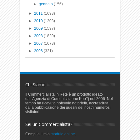
►
gennaio
(156)
►
2011
(1693)
►
2010
(1203)
►
2009
(1597)
►
2008
(1820)
►
2007
(1673)
►
2006
(321)
Chi Siamo
Il Commercialista in Rete è un prodotto ideato
dall'Agenzia di Comunicazione KooTj nel 2006. Nel
tempo ha ricevuto notevole notorietà, accresciuta
dalla pubblicazione dei quesiti dei nostri numerosi
visitatori.
Sei un Commercialista?
Compila il mio
modulo online
.