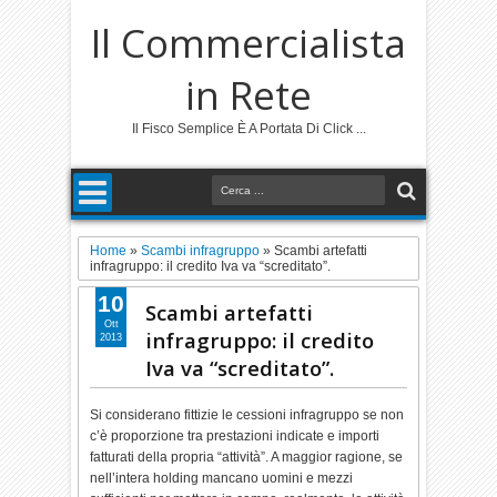
Il Commercialista
in Rete
Il Fisco Semplice È A Portata Di Click ...
Home
»
Scambi infragruppo
»
Scambi artefatti
infragruppo: il credito Iva va “screditato”.
10
Scambi artefatti
Ott
infragruppo: il credito
2013
Iva va “screditato”.
Si considerano fittizie le cessioni infragruppo se non
c’è proporzione tra prestazioni indicate e importi
fatturati della propria “attività”. A maggior ragione, se
nell’intera holding mancano uomini e mezzi