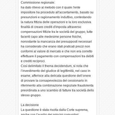
Commissione regionale:
ha dato rilievo al metodo con il quale l'ente
impositore ha proceduto all'accertamento, basato su
presunzioni e ragionamento induttivo, contestando
la natura fittizia delle operazioni e la loro esclusiva
finalità di creare crediti d'imposta attraverso
compensazioni fittizie tra le società del gruppo, tutte
facenti capo alle medesime persone fisiche,
nonostante la mancanza dei presupposti necessari
ha considerato che erano stati praticati prezzi non
conformi al valore di mercato e che non era corretto
effettuare il pagamento con compensazioni tra debiti
e crediti reciproci.
Così delimitato il thema decidendum, si nota che
l’investimento del giudice di legittimità, nel caso in
esame, afferisce alla delicata questione dell’onere
di provare la consapevolezza del cessionario in
riferimento alla combinazione negoziale fraudolenta
preordinata a uno scambio di fatture tra società dello
stesso gruppo.
La decisione
La questione è stata risolta dalla Corte suprema,
anche con l’ausilio dei principi comunitari