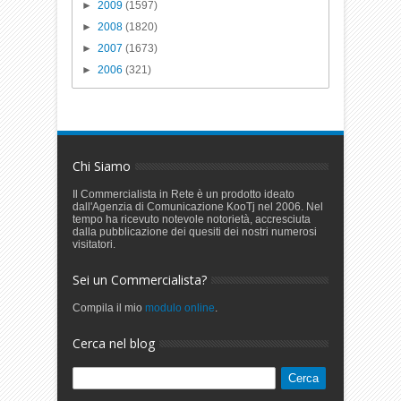
►
2009
(1597)
►
2008
(1820)
►
2007
(1673)
►
2006
(321)
Chi Siamo
Il Commercialista in Rete è un prodotto ideato
dall'Agenzia di Comunicazione KooTj nel 2006. Nel
tempo ha ricevuto notevole notorietà, accresciuta
dalla pubblicazione dei quesiti dei nostri numerosi
visitatori.
Sei un Commercialista?
Compila il mio
modulo online
.
Cerca nel blog