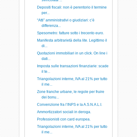
svincolata ...
Depositi fiscali: non è perentorio il termine
per...
“Atti” amministrativi o giudiziari: c’è
differenza...
Spesometro: fatture sotto i trecento euro.
Manifesta arbitrarietà della lite. Legittimo il
di...
Quotazioni immobiliari in un click. On line i
dati...
Imposta sulle transazioni finanziarie: scade
il te...
Triangolazioni interne, IVA al 21% per tutto
il me...
Zone franche urbane, le regole per fruire
dei bonu...
Convenzione fra l’INPS e la A.S.N.A.L.I.
Ammortizzatori sociali in deroga.
Professionisti con card europea.
Triangolazioni interne, IVA al 21% per tutto
il me...