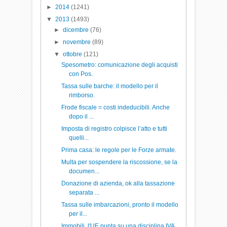
►
2014
(1241)
▼
2013
(1493)
►
dicembre
(76)
►
novembre
(89)
▼
ottobre
(121)
Spesometro: comunicazione degli acquisti
con Pos.
Tassa sulle barche: il modello per il
rimborso.
Frode fiscale = costi indeducibili. Anche
dopo il ...
Imposta di registro colpisce l’atto e tutti
quelli...
Prima casa: le regole per le Forze armate.
Multa per sospendere la riscossione, se la
documen...
Donazione di azienda, ok alla tassazione
separata ...
Tassa sulle imbarcazioni, pronto il modello
per il...
Immobili, l'UE punta su una disciplina IVA