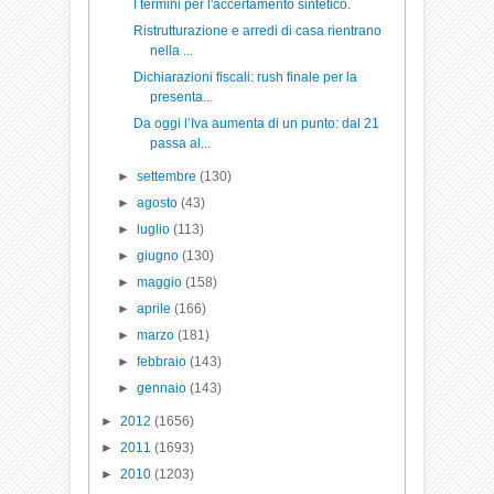
I termini per l'accertamento sintetico.
Ristrutturazione e arredi di casa rientrano
nella ...
Dichiarazioni fiscali: rush finale per la
presenta...
Da oggi l’Iva aumenta di un punto: dal 21
passa al...
►
settembre
(130)
►
agosto
(43)
►
luglio
(113)
►
giugno
(130)
►
maggio
(158)
►
aprile
(166)
►
marzo
(181)
►
febbraio
(143)
►
gennaio
(143)
►
2012
(1656)
►
2011
(1693)
►
2010
(1203)