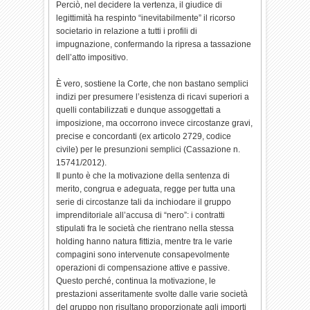
Perciò, nel decidere la vertenza, il giudice di
legittimità ha respinto “inevitabilmente” il ricorso
societario in relazione a tutti i profili di
impugnazione, confermando la ripresa a tassazione
dell’atto impositivo.
È vero, sostiene la Corte, che non bastano semplici
indizi per presumere l’esistenza di ricavi superiori a
quelli contabilizzati e dunque assoggettati a
imposizione, ma occorrono invece circostanze gravi,
precise e concordanti (ex articolo 2729, codice
civile) per le presunzioni semplici (Cassazione n.
15741/2012).
Il punto è che la motivazione della sentenza di
merito, congrua e adeguata, regge per tutta una
serie di circostanze tali da inchiodare il gruppo
imprenditoriale all’accusa di “nero”: i contratti
stipulati fra le società che rientrano nella stessa
holding hanno natura fittizia, mentre tra le varie
compagini sono intervenute consapevolmente
operazioni di compensazione attive e passive.
Questo perché, continua la motivazione, le
prestazioni asseritamente svolte dalle varie società
del gruppo non risultano proporzionate agli importi