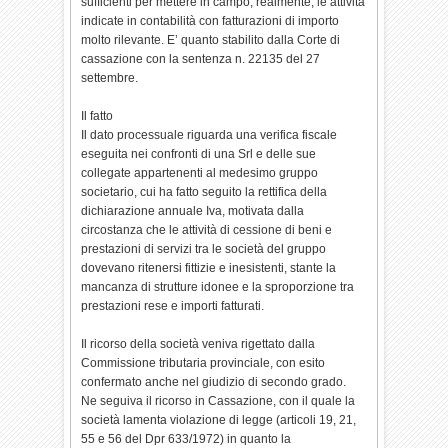
sufficienti per mettere in campo, realmente, le attività
indicate in contabilità con fatturazioni di importo
molto rilevante. E’ quanto stabilito dalla Corte di
cassazione con la sentenza n. 22135 del 27
settembre.
Il fatto
Il dato processuale riguarda una verifica fiscale
eseguita nei confronti di una Srl e delle sue
collegate appartenenti al medesimo gruppo
societario, cui ha fatto seguito la rettifica della
dichiarazione annuale Iva, motivata dalla
circostanza che le attività di cessione di beni e
prestazioni di servizi tra le società del gruppo
dovevano ritenersi fittizie e inesistenti, stante la
mancanza di strutture idonee e la sproporzione tra
prestazioni rese e importi fatturati.
Il ricorso della società veniva rigettato dalla
Commissione tributaria provinciale, con esito
confermato anche nel giudizio di secondo grado.
Ne seguiva il ricorso in Cassazione, con il quale la
società lamenta violazione di legge (articoli 19, 21,
55 e 56 del Dpr 633/1972) in quanto la