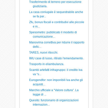
Trasferimento di terreno per esecuzione
giudiziaria.
La casa coniugale è sequestrabile anche
se fa par...
Zfu, bonus fiscali e contributivi alle piccole
e m...
Spesometro: pubblicato il modello di
comunicazione...
Manovrina correttiva per ridurre il rapporto
defic...
TARES, nuovi ritocchi.
IMU case di lusso, ritirato l'emendamento.
Trasporto in eliambulanza.
Scambi artefatti infragruppo: il credito Iva
va “s...
Eurogendfor: non imponibili Iva anche gli
acquisti...
Marchio ufficiale a “Valore cultura”. La
legge di ...
Quesito: funzionario di organizzazioni
internazion...