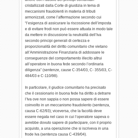
cristallizzati dalla Corte di giustizia in tema di
meccanismi fraudolenti in materia di tributi
armonizzati, come l’affermazione secondo cui
“l’esigenza di assicurare la riscossione dell’imposta
e di evitare frodi non può essere attuata in modo tale
da mettere in discussione la neutralità dell’Iva
secondo principi generali di certezza e
proporzionalità del diritto comunitario che vietano
all’Amministrazione Finanziaria di addossare le
conseguenze del comportamento illecito altrui
all’operatore in buona fede secondo l’ordinaria
diligenza” (sentenze, cause C-354/03, C- 355/03, C-
484/03 e C-110/98).
In particolare, il giudice comunitario ha precisato
che il cessionario in buona fede ha diritto a detrarre
l’Iva ove non sappia o non possa sapere di essere
coinvolto in un meccanismo fraudolento (sentenza,
causa C-62/93); viceversa, che la facoltà deve
essere negata nel caso in cui l’operatore sapeva o
avrebbe dovuto sapere di partecipare, con il proprio
acquisto, a una operazione che si iscriveva in una
frode Iva (sentenza causa C-439/04).