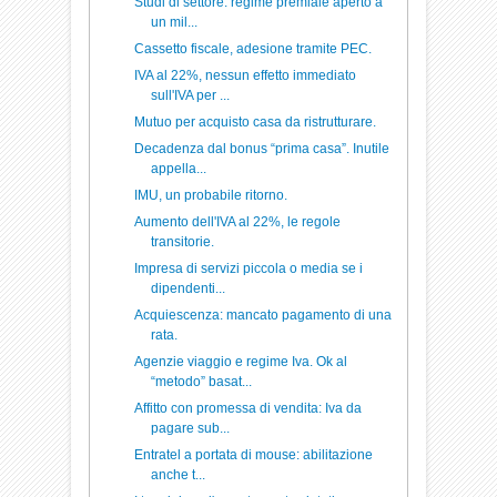
Studi di settore: regime premiale aperto a
un mil...
Cassetto fiscale, adesione tramite PEC.
IVA al 22%, nessun effetto immediato
sull'IVA per ...
Mutuo per acquisto casa da ristrutturare.
Decadenza dal bonus “prima casa”. Inutile
appella...
IMU, un probabile ritorno.
Aumento dell'IVA al 22%, le regole
transitorie.
Impresa di servizi piccola o media se i
dipendenti...
Acquiescenza: mancato pagamento di una
rata.
Agenzie viaggio e regime Iva. Ok al
“metodo” basat...
Affitto con promessa di vendita: Iva da
pagare sub...
Entratel a portata di mouse: abilitazione
anche t...