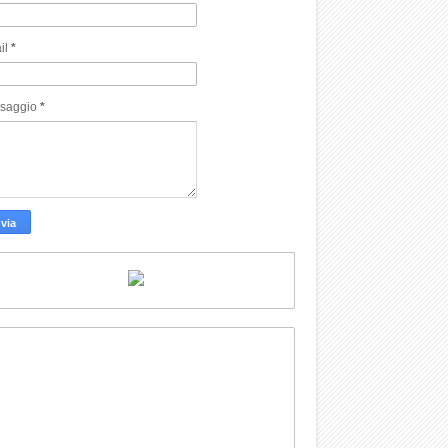
il
*
saggio
*