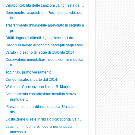
L’inapplicabilità delle sanzioni va richiesta dal ...
Spesometro: acquisti con Pos, le specifiche per
la...
Trasferimento d’immobile agevolato in seguito a
pr...
Diritti doganali differiti. I giusti interessi da ...
Redditi di lavoro autonomo percepiti dagli eredi.
Varato il disegno di legge di Stabilità 2014.
Osservatorio immobiliare, quotazioni immobiliari
o...
Tobin tax, primo versamento.
Cuneo fiscale, si parte dal 2014.
White list: Convenzione Italia - S. Marino.
Accertamento con adesione invalido senza
puntuale ...
Plusvalenze e perdita sistematica. Un caso di
dis...
Costruzione di rete in fibra ottica: sconta Iva r...
Leasing immobiliare, i codici per imposta
omessa o...