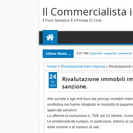
Il Commercialista 
Il Fisco Semplice È A Portata Di Click ...
Ultime News ...
3:39 PM
Quesito: 730 precompilato p
Home
»
Rivalutazione beni impresa
»
Rivalutazione 
24
Rivalutazione immobili i
Ott
sanzione.
2013
Alle società e agli enti fuori dai principi contabili in
sostitutiva ma hanno sbagliato le modalità di pagamen
applicate sanzioni.
Lo afferma la risoluzione n. 70/E del 23 ottobre, ricon
Le problematicità ruotano, in particolare, intorno al ca
delle somme e al numero di rate.