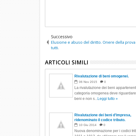
Successivo
Elusione e abuso del diritto. Onere della prova
tutti.
ARTICOLI SIMILI
Rivalutazione di beni omogenei.
06
Nov
2015
0
La rivalutazione dei beni appartenent
categoria omogenea deve riguardare t
beni e non s...
Leggi tutto »
Rivalutazione dei beni d’impresa,
ridenominato il codice tributo.
10
Giu
2014
0
Nuova denominazione per i codici tri