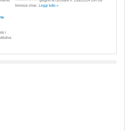
samento
giugno la circolare n. 13/E/2014 con cui
fornisce chiar...
Leggi tutto »
sta
ato i
titutiva