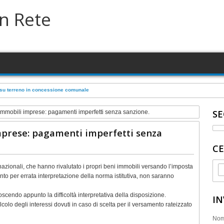
in Rete
ensionato
SE
immobili imprese: pagamenti imperfetti senza sanzione.
mprese: pagamenti imperfetti senza
CE
ternazionali, che hanno rivalutato i propri beni immobili versando l’imposta
to per errata interpretazione della norma istitutiva, non saranno
oscendo appunto la difficoltà interpretativa della disposizione.
IN
lcolo degli interessi dovuti in caso di scelta per il versamento rateizzato
No