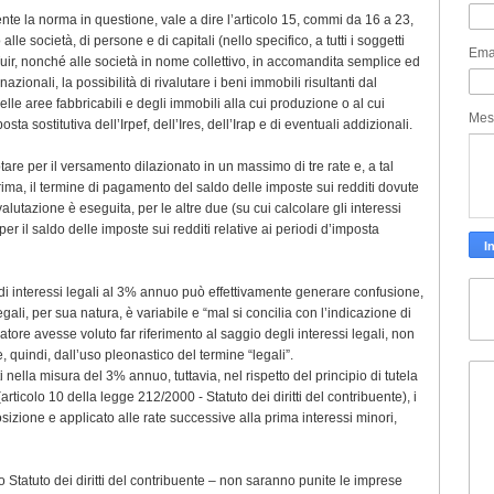
e la norma in questione, vale a dire l’articolo 15, commi da 16 a 23,
le società, di persone e di capitali (nello specifico, a tutti i soggetti
Ema
l Tuir, nonché alle società in nome collettivo, in accomandita semplice ed
azionali, la possibilità di rivalutare i beni immobili risultanti dal
lle aree fabbricabili e degli immobili alla cui produzione o al cui
Mes
ta sostitutiva dell’Irpef, dell’Ires, dell’Irap e di eventuali addizionali.
re per il versamento dilazionato in un massimo di tre rate e, a tal
ma, il termine di pagamento del saldo delle imposte sui redditi dovute
valutazione è eseguita, per le altre due (su cui calcolare gli interessi
per il saldo delle imposte sui redditi relative ai periodi d’imposta
di interessi legali al 3% annuo può effettivamente generare confusione,
gali, per sua natura, è variabile e “mal si concilia con l’indicazione di
latore avesse voluto far riferimento al saggio degli interessi legali, non
 quindi, dall’uso pleonastico del termine “legali”.
nella misura del 3% annuo, tuttavia, nel rispetto del principio di tutela
rticolo 10 della legge 212/2000 - Statuto dei diritti del contribuente), i
osizione e applicato alle rate successive alla prima interessi minori,
 Statuto dei diritti del contribuente – non saranno punite le imprese