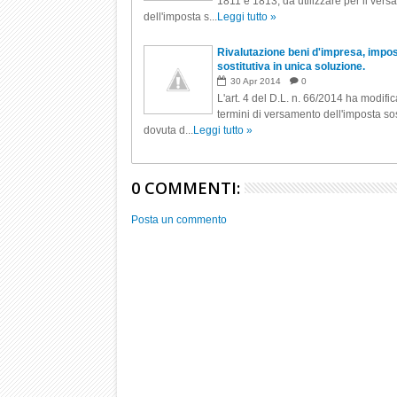
1811 e 1813, da utilizzare per il ver
dell'imposta s...
Leggi tutto »
Rivalutazione beni d'impresa, impo
sostitutiva in unica soluzione.
30
Apr
2014
0
L'art. 4 del D.L. n. 66/2014 ha modific
termini di versamento dell'imposta sos
dovuta d...
Leggi tutto »
0 COMMENTI:
Posta un commento