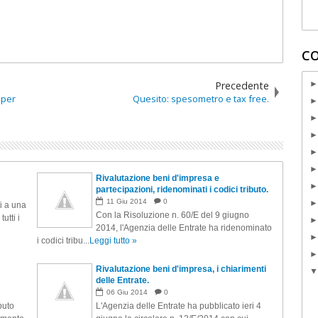
CO
Precedente
 per
Quesito: spesometro e tax free.
Rivalutazione beni d'impresa e
partecipazioni, ridenominati i codici tributo.
11
Giu
2014
0
i a una
Con la Risoluzione n. 60/E del 9 giugno
utti i
2014, l'Agenzia delle Entrate ha ridenominato
i codici tribu...
Leggi tutto »
Rivalutazione beni d'impresa, i chiarimenti
delle Entrate.
06
Giu
2014
0
buto
L'Agenzia delle Entrate ha pubblicato ieri 4