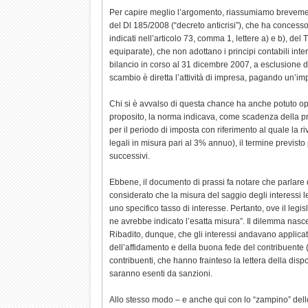
Per capire meglio l’argomento, riassumiamo brevement
del Dl 185/2008 (“decreto anticrisi”), che ha concesso al
indicati nell’articolo 73, comma 1, lettere a) e b), de
equiparate), che non adottano i principi contabili intern
bilancio in corso al 31 dicembre 2007, a esclusione de
scambio è diretta l’attività di impresa, pagando un’impos
Chi si è avvalso di questa chance ha anche potuto opta
proposito, la norma indicava, come scadenza della pri
per il periodo di imposta con riferimento al quale la ri
legali in misura pari al 3% annuo), il termine previsto 
successivi.
Ebbene, il documento di prassi fa notare che parlare 
considerato che la misura del saggio degli interessi le
uno specifico tasso di interesse. Pertanto, ove il legis
ne avrebbe indicato l’esatta misura”. Il dilemma nasce,
Ribadito, dunque, che gli interessi andavano applicati 
dell’affidamento e della buona fede del contribuente (a
contribuenti, che hanno frainteso la lettera della disp
saranno esenti da sanzioni.
Allo stesso modo – e anche qui con lo “zampino” dello