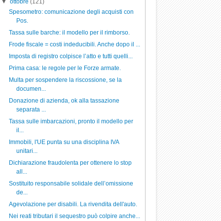
▼
ottobre
(121)
Spesometro: comunicazione degli acquisti con
Pos.
Tassa sulle barche: il modello per il rimborso.
Frode fiscale = costi indeducibili. Anche dopo il ...
Imposta di registro colpisce l’atto e tutti quelli...
Prima casa: le regole per le Forze armate.
Multa per sospendere la riscossione, se la
documen...
Donazione di azienda, ok alla tassazione
separata ...
Tassa sulle imbarcazioni, pronto il modello per
il...
Immobili, l'UE punta su una disciplina IVA
unitari...
Dichiarazione fraudolenta per ottenere lo stop
all...
Sostituito responsabile solidale dell’omissione
de...
Agevolazione per disabili. La rivendita dell'auto.
Nei reati tributari il sequestro può colpire anche...