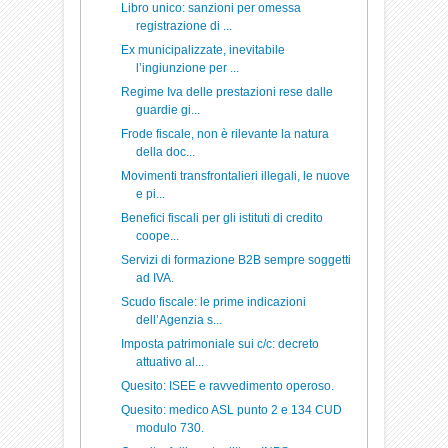
Libro unico: sanzioni per omessa
registrazione di ...
Ex municipalizzate, inevitabile
l’ingiunzione per ...
Regime Iva delle prestazioni rese dalle
guardie gi...
Frode fiscale, non è rilevante la natura
della doc...
Movimenti transfrontalieri illegali, le nuove
e pi...
Benefici fiscali per gli istituti di credito
coope...
Servizi di formazione B2B sempre soggetti
ad IVA.
Scudo fiscale: le prime indicazioni
dell’Agenzia s...
Imposta patrimoniale sui c/c: decreto
attuativo al...
Quesito: ISEE e ravvedimento operoso.
Quesito: medico ASL punto 2 e 134 CUD
modulo 730.