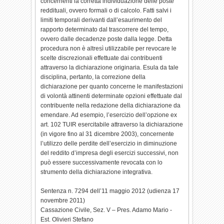
concernenti la corretta individuazione delle poste
reddituali, ovvero formali o di calcolo. Fatti salvi i
limiti temporali derivanti dall’esaurimento del
rapporto determinato dal trascorrere del tempo,
ovvero dalle decadenze poste dalla legge. Detta
procedura non è altresì utilizzabile per revocare le
scelte discrezionali effettuate dai contribuenti
attraverso la dichiarazione originaria. Esula da tale
disciplina, pertanto, la correzione della
dichiarazione per quanto concerne le manifestazioni
di volontà attinenti determinate opzioni effettuate dal
contribuente nella redazione della dichiarazione da
emendare. Ad esempio, l’esercizio dell’opzione ex
art. 102 TUIR esercitabile attraverso la dichiarazione
(in vigore fino al 31 dicembre 2003), concernente
l’utilizzo delle perdite dell’esercizio in diminuzione
del reddito d’impresa degli esercizi successivi, non
può essere successivamente revocata con lo
strumento della dichiarazione integrativa.
Sentenza n. 7294 dell’11 maggio 2012 (udienza 17
novembre 2011)
Cassazione Civile, Sez. V – Pres. Adamo Mario -
Est. Olivieri Stefano