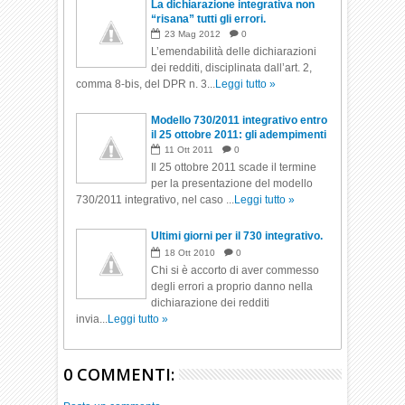
La dichiarazione integrativa non
“risana” tutti gli errori.
23
Mag
2012
0
L’emendabilità delle dichiarazioni
dei redditi, disciplinata dall’art. 2,
comma 8-bis, del DPR n. 3...
Leggi tutto »
Modello 730/2011 integrativo entro
il 25 ottobre 2011: gli adempimenti
dell’intermediario.
11
Ott
2011
0
Il 25 ottobre 2011 scade il termine
per la presentazione del modello
730/2011 integrativo, nel caso ...
Leggi tutto »
Ultimi giorni per il 730 integrativo.
18
Ott
2010
0
Chi si è accorto di aver commesso
degli errori a proprio danno nella
dichiarazione dei redditi
invia...
Leggi tutto »
0 COMMENTI: