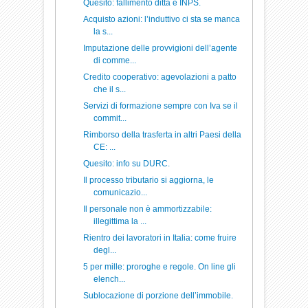
Quesito: fallimento ditta e INPS.
Acquisto azioni: l’induttivo ci sta se manca
la s...
Imputazione delle provvigioni dell’agente
di comme...
Credito cooperativo: agevolazioni a patto
che il s...
Servizi di formazione sempre con Iva se il
commit...
Rimborso della trasferta in altri Paesi della
CE: ...
Quesito: info su DURC.
Il processo tributario si aggiorna, le
comunicazio...
Il personale non è ammortizzabile:
illegittima la ...
Rientro dei lavoratori in Italia: come fruire
degl...
5 per mille: proroghe e regole. On line gli
elench...
Sublocazione di porzione dell’immobile.