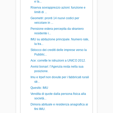
e la...
Riserva sovrapprezzo azioni: funzione e
limiti di ...
Geometri: pronti 14 nuovi codici per
veicolare in ...
Pensione estera percepita da straniero
residente i...
IMU su abitazione principale. Numero rate,
la tra...
Sblocco dei crediti delle imprese verso la
Pubblic...
Ace: corrette le istruzioni a UNICO 2012.
Avvisi bonari: l’Agenzia resta nella sua
posizione.
Imu e Irpef non dovute per i fabbricati rurali
str...
Quesito: IMU
Vendita di quote dalla persona fisica alla
società...
Dimora abituale e residenza anagrafica ai
fini IMU.