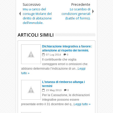
Successivo
Precedente
Imu a carico del
Lo scambio di
coniuge titolare del
condizioni generali
diritto di abitazione
(battle of forms).
dell’immobile.
ARTICOLI SIMILI
Dichiarazione integrativa a favore:
attenzione al rispetto dei termini.
07
Lug
2014
0
Il contribuente che voglia
correggere errori o omissioni che
abbiano determinato l’indicazione di un...
Leggi
tutto »
L'istanza di rimborso allunga i
termini
15
Mag
2013
0
Per la Cassazione, le dichiarazioni
integrative possono essere
presentate entro il 31 dicembre del q...
Leggi tutto »