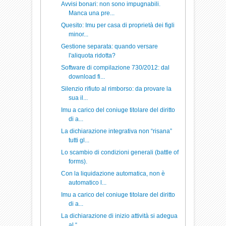
Avvisi bonari: non sono impugnabili.
Manca una pre...
Quesito: Imu per casa di proprietà dei figli
minor...
Gestione separata: quando versare
l'aliquota ridotta?
Software di compilazione 730/2012: dal
download fi...
Silenzio rifiuto al rimborso: da provare la
sua il...
Imu a carico del coniuge titolare del diritto
di a...
La dichiarazione integrativa non “risana”
tutti gl...
Lo scambio di condizioni generali (battle of
forms).
Con la liquidazione automatica, non è
automatico l...
Imu a carico del coniuge titolare del diritto
di a...
La dichiarazione di inizio attività si adegua
al “...