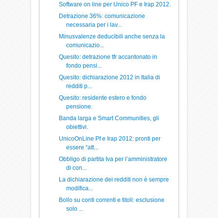
Software on line per Unico PF e Irap 2012.
Detrazione 36%: comunicazione
necessaria per i lav...
Minusvalenze deducibili anche senza la
comunicazio...
Quesito: detrazione tfr accantonato in
fondo pensi...
Quesito: dichiarazione 2012 in Italia di
redditi p...
Quesito: residente estero e fondo
pensione.
Banda larga e Smart Communities, gli
obiettivi.
UnicoOnLine Pf e Irap 2012: pronti per
essere “att...
Obbligo di partita Iva per l’amministratore
di con...
La dichiarazione dei redditi non è sempre
modifica...
Bollo su conti correnti e titoli: esclusione
solo ...