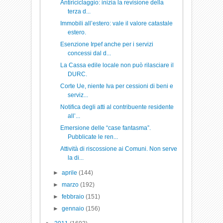
Antiriciclaggio: inizia la revisione della
terza d...
Immobili all’estero: vale il valore catastale
estero.
Esenzione Irpef anche per i servizi
concessi dal d...
La Cassa edile locale non può rilasciare il
DURC.
Corte Ue, niente Iva per cessioni di beni e
serviz...
Notifica degli atti al contribuente residente
all’...
Emersione delle “case fantasma”.
Pubblicate le ren...
Attività di riscossione ai Comuni. Non serve
la di...
►
aprile
(144)
►
marzo
(192)
►
febbraio
(151)
►
gennaio
(156)