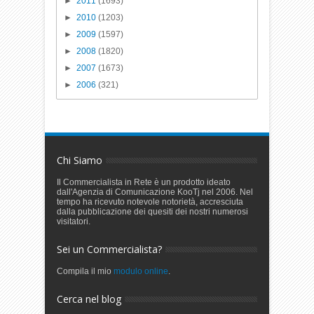
►
2011
(1693)
►
2010
(1203)
►
2009
(1597)
►
2008
(1820)
►
2007
(1673)
►
2006
(321)
Chi Siamo
Il Commercialista in Rete è un prodotto ideato
dall'Agenzia di Comunicazione KooTj nel 2006. Nel
tempo ha ricevuto notevole notorietà, accresciuta
dalla pubblicazione dei quesiti dei nostri numerosi
visitatori.
Sei un Commercialista?
Compila il mio
modulo online
.
Cerca nel blog