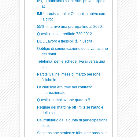
Iva, la pubblicità su internet prova il tipo di
at...
IMU: precisazioni ai Comuni in arrivo con
la circo...
55%: in arrivo una proroga fino al 2020.
Quesito: case ereditate 730 2012.
DDL Lavoro e flessibilità in uscita.
Obbligo di comunicazione della variazione
del domi...
Telefonia: per le schede l'Iva si versa una
sola ...
Partite Iva, nel mese di marzo persone
fisiche in ...
La clausola arbitrale nel contratto
internazionale...
Quesito: compilazione quadro B.
Regime del margine off limits se l’auto è
della so...
Usufruttuario della quota di partecipazione
societ...
Sospensione sentenze tributarie possibile