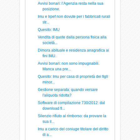
Avvisi bonari: l’Agenzia resta nella sua
posizione.
Imu e Irpef non dovute per i fabbricati rurali
str...
Quesito: IMU
Vendita di quote dalla persona fisica alla
società...
Dimora abituale e residenza anagrafica ai
fini IMU.
Avvisi bonari: non sono impugnabili.
Manca una pre...
Quesito: Imu per casa di proprietà dei figli
minor...
Gestione separata: quando versare
l'aliquota ridotta?
Software di compilazione 730/2012: dal
download fi...
Silenzio rifiuto al rimborso: da provare la
sua il...
Imu a carico del coniuge titolare del diritto
di a...