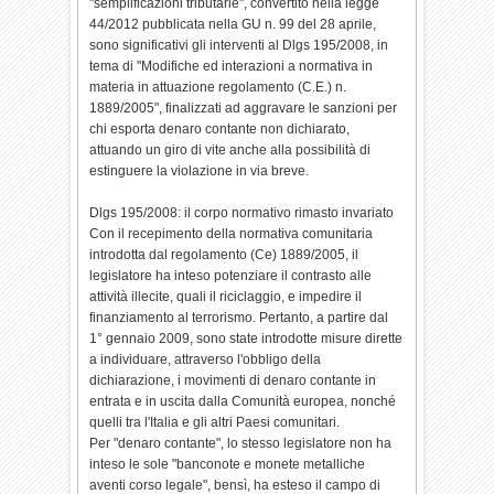
"semplificazioni tributarie", convertito nella legge
44/2012 pubblicata nella GU n. 99 del 28 aprile,
sono significativi gli interventi al Dlgs 195/2008, in
tema di "Modifiche ed interazioni a normativa in
materia in attuazione regolamento (C.E.) n.
1889/2005", finalizzati ad aggravare le sanzioni per
chi esporta denaro contante non dichiarato,
attuando un giro di vite anche alla possibilità di
estinguere la violazione in via breve.
Dlgs 195/2008: il corpo normativo rimasto invariato
Con il recepimento della normativa comunitaria
introdotta dal regolamento (Ce) 1889/2005, il
legislatore ha inteso potenziare il contrasto alle
attività illecite, quali il riciclaggio, e impedire il
finanziamento al terrorismo. Pertanto, a partire dal
1° gennaio 2009, sono state introdotte misure dirette
a individuare, attraverso l'obbligo della
dichiarazione, i movimenti di denaro contante in
entrata e in uscita dalla Comunità europea, nonché
quelli tra l'Italia e gli altri Paesi comunitari.
Per "denaro contante", lo stesso legislatore non ha
inteso le sole "banconote e monete metalliche
aventi corso legale", bensì, ha esteso il campo di