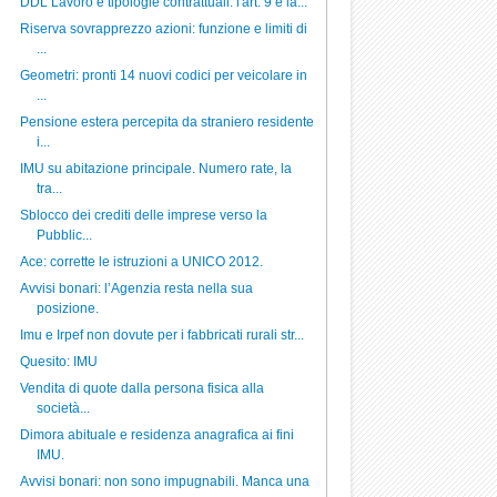
DDL Lavoro e tipologie contrattuali: l'art. 9 e la...
Riserva sovrapprezzo azioni: funzione e limiti di
...
Geometri: pronti 14 nuovi codici per veicolare in
...
Pensione estera percepita da straniero residente
i...
IMU su abitazione principale. Numero rate, la
tra...
Sblocco dei crediti delle imprese verso la
Pubblic...
Ace: corrette le istruzioni a UNICO 2012.
Avvisi bonari: l’Agenzia resta nella sua
posizione.
Imu e Irpef non dovute per i fabbricati rurali str...
Quesito: IMU
Vendita di quote dalla persona fisica alla
società...
Dimora abituale e residenza anagrafica ai fini
IMU.
Avvisi bonari: non sono impugnabili. Manca una