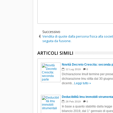
Successivo
Vendita di quote dalla persona fisica alla socie
seguita da fusione.
ARTICOLI SIMILI
Novità Decreto Crescita: seconda 
12
Lug
2019
0
Dichiarazione ImuIl termine per prese
dichiarazione Imu slitta dal 30 giugno
dicemb...
Leggi tutto »
Deducibilità Imu immobili strumenta
28
Feb
2019
0
In base a quanto stabilito dalla legge 
bilancio 2019, dal 1° gennaio di que