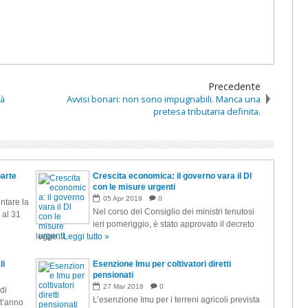
Precedente
tà
Avvisi bonari: non sono impugnabili. Manca una
pretesa tributaria definita.
parte
Crescita economica: il governo vara il Dl
con le misure urgenti
05
Apr
2019
0
ntare la
Nel corso del Consiglio dei ministri tenutosi
 al 31
ieri pomeriggio, è stato approvato il decreto
legge...
Leggi tutto »
li
Esenzione Imu per coltivatori diretti
pensionati
27
Mar
2018
0
di
L’esenzione Imu per i terreni agricoli prevista
st’anno