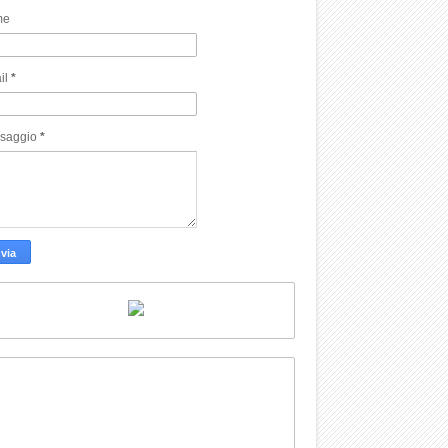
me
il
*
saggio
*