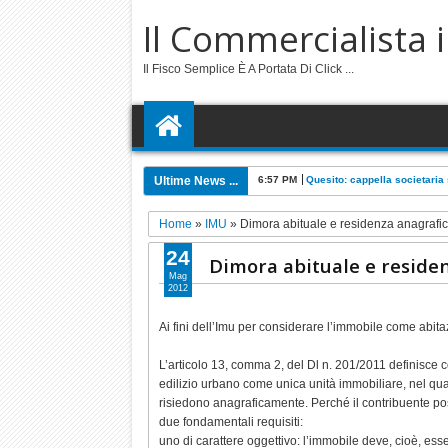
Il Commercialista 
Il Fisco Semplice È A Portata Di Click ...
Ultime News ...
6:57 PM
Quesito: cappella societari
Home
»
IMU
»
Dimora abituale e residenza anagrafica
24
Dimora abituale e residen
Mag
2012
Ai fini dell’Imu per considerare l’immobile come abita
L’articolo 13, comma 2, del Dl n. 201/2011 definisce co
edilizio urbano come unica unità immobiliare, nel qua
risiedono anagraficamente. Perché il contribuente p
due fondamentali requisiti:
uno di carattere oggettivo: l’immobile deve, cioè, esse