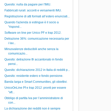
Quesito: nulla da pagare per l'IMU.
Fabbricati rurali: acconti e versamenti IMU.
Registrazione di atti formati all’estero enunciati...
Quando l'azienda si estingue è il socio a
"rispond...
Software on line per Unico PF e Irap 2012.
Detrazione 36%: comunicazione necessaria per
i lav...
Minusvalenze deducibili anche senza la
comunicazio...
Quesito: detrazione tfr accantonato in fondo
pensi...
Quesito: dichiarazione 2012 in Italia di redditi p...
Quesito: residente estero e fondo pensione.
Banda larga e Smart Communities, gli obiettivi.
UnicoOnLine Pf e Irap 2012: pronti per essere
“att...
Obbligo di partita Iva per l’amministratore di
con...
La dichiarazione dei redditi non è sempre