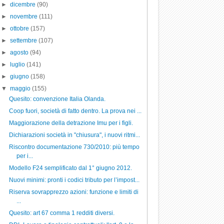
►
dicembre
(90)
►
novembre
(111)
►
ottobre
(157)
►
settembre
(107)
►
agosto
(94)
►
luglio
(141)
►
giugno
(158)
▼
maggio
(155)
Quesito: convenzione Italia Olanda.
Coop fuori, società di fatto dentro. La prova nei ...
Maggiorazione della detrazione Imu per i figli.
Dichiarazioni società in "chiusura", i nuovi ritmi...
Riscontro documentazione 730/2010: più tempo
per i...
Modello F24 semplificato dal 1° giugno 2012.
Nuovi minimi: pronti i codici tributo per l’impost...
Riserva sovrapprezzo azioni: funzione e limiti di
...
Quesito: art 67 comma 1 redditi diversi.