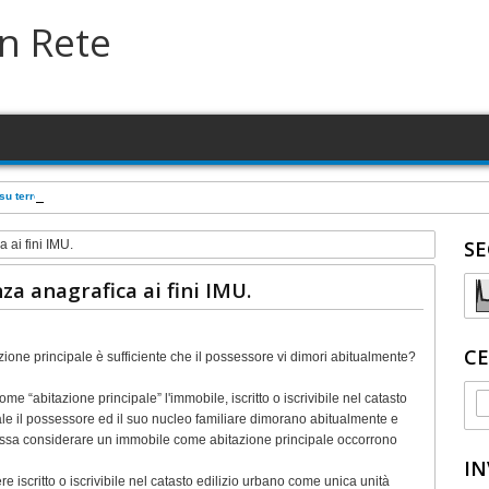
in Rete
a su terreno in concessione comunale
SE
 ai fini IMU.
za anagrafica ai fini IMU.
CE
zione principale è sufficiente che il possessore vi dimori abitualmente?
me “abitazione principale” l'immobile, iscritto o iscrivibile nel catasto
le il possessore ed il suo nucleo familiare dimorano abitualmente e
ossa considerare un immobile come abitazione principale occorrono
IN
re iscritto o iscrivibile nel catasto edilizio urbano come unica unità