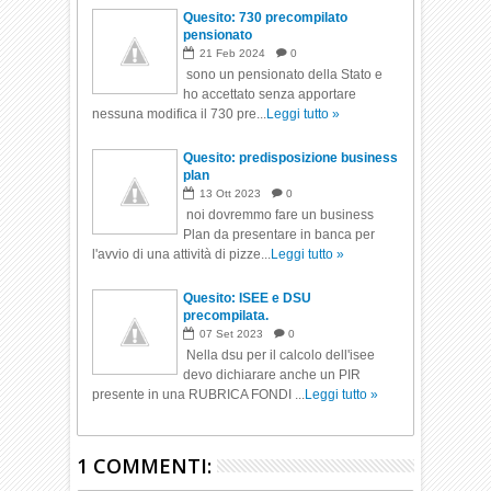
Quesito: 730 precompilato
pensionato
21
Feb
2024
0
sono un pensionato della Stato e
ho accettato senza apportare
nessuna modifica il 730 pre...
Leggi tutto »
Quesito: predisposizione business
plan
13
Ott
2023
0
noi dovremmo fare un business
Plan da presentare in banca per
l'avvio di una attività di pizze...
Leggi tutto »
Quesito: ISEE e DSU
precompilata.
07
Set
2023
0
Nella dsu per il calcolo dell'isee
devo dichiarare anche un PIR
presente in una RUBRICA FONDI ...
Leggi tutto »
1 COMMENTI: