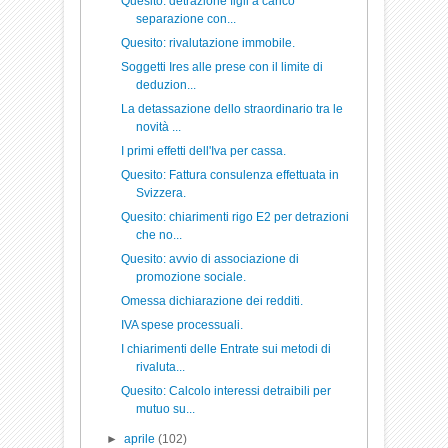
Quesito: detrazione figli a carico
separazione con...
Quesito: rivalutazione immobile.
Soggetti Ires alle prese con il limite di
deduzion...
La detassazione dello straordinario tra le
novità ...
I primi effetti dell'Iva per cassa.
Quesito: Fattura consulenza effettuata in
Svizzera.
Quesito: chiarimenti rigo E2 per detrazioni
che no...
Quesito: avvio di associazione di
promozione sociale.
Omessa dichiarazione dei redditi.
IVA spese processuali.
I chiarimenti delle Entrate sui metodi di
rivaluta...
Quesito: Calcolo interessi detraibili per
mutuo su...
►
aprile
(102)