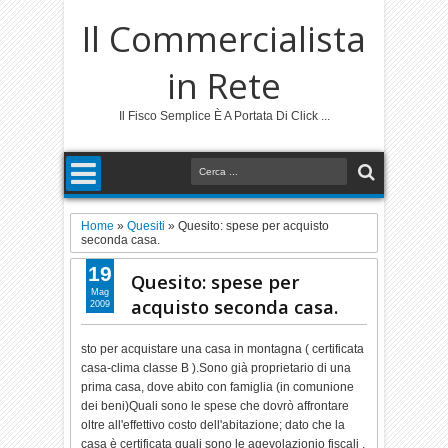
Il Commercialista
in Rete
Il Fisco Semplice È A Portata Di Click ...
Home
»
Quesiti
»
Quesito: spese per acquisto
seconda casa.
19
Quesito: spese per
Mag
acquisto seconda casa.
2009
sto per acquistare una casa in montagna ( certificata
casa-clima classe B ).Sono già proprietario di una
prima casa, dove abito con famiglia (in comunione
dei beni)Quali sono le spese che dovrò affrontare
oltre all'effettivo costo dell'abitazione; dato che la
casa è certificata quali sono le agevolazionio fiscali .