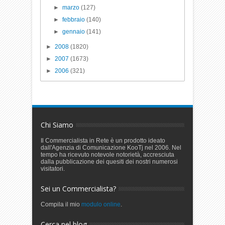
►
marzo
(127)
►
febbraio
(140)
►
gennaio
(141)
►
2008
(1820)
►
2007
(1673)
►
2006
(321)
Chi Siamo
Il Commercialista in Rete è un prodotto ideato
dall'Agenzia di Comunicazione KooTj nel 2006. Nel
tempo ha ricevuto notevole notorietà, accresciuta
dalla pubblicazione dei quesiti dei nostri numerosi
visitatori.
Sei un Commercialista?
Compila il mio
modulo online
.
Cerca nel blog