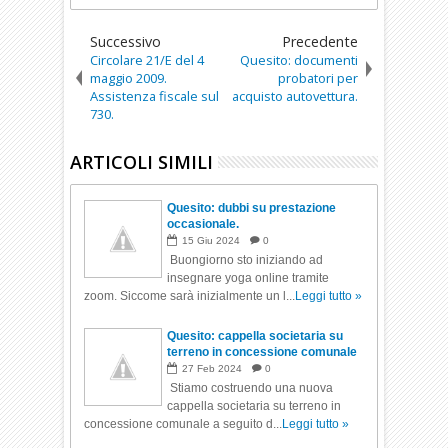
Successivo
Precedente
Circolare 21/E del 4
Quesito: documenti
maggio 2009.
probatori per
Assistenza fiscale sul
acquisto autovettura.
730.
ARTICOLI SIMILI
Quesito: dubbi su prestazione
occasionale.
15
Giu
2024
0
Buongiorno sto iniziando ad
insegnare yoga online tramite
zoom. Siccome sarà inizialmente un l...
Leggi tutto »
Quesito: cappella societaria su
terreno in concessione comunale
27
Feb
2024
0
Stiamo costruendo una nuova
cappella societaria su terreno in
concessione comunale a seguito d...
Leggi tutto »