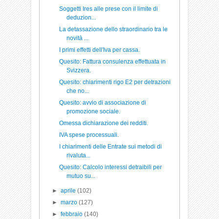
Soggetti Ires alle prese con il limite di
deduzion...
La detassazione dello straordinario tra le
novità ...
I primi effetti dell'Iva per cassa.
Quesito: Fattura consulenza effettuata in
Svizzera.
Quesito: chiarimenti rigo E2 per detrazioni
che no...
Quesito: avvio di associazione di
promozione sociale.
Omessa dichiarazione dei redditi.
IVA spese processuali.
I chiarimenti delle Entrate sui metodi di
rivaluta...
Quesito: Calcolo interessi detraibili per
mutuo su...
►
aprile
(102)
►
marzo
(127)
►
febbraio
(140)