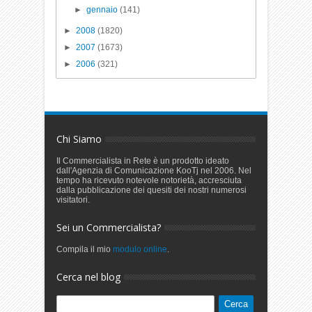
►
gennaio
(141)
►
2008
(1820)
►
2007
(1673)
►
2006
(321)
Chi Siamo
Il Commercialista in Rete è un prodotto ideato
dall'Agenzia di Comunicazione KooTj nel 2006. Nel
tempo ha ricevuto notevole notorietà, accresciuta
dalla pubblicazione dei quesiti dei nostri numerosi
visitatori.
Sei un Commercialista?
Compila il mio
modulo online
.
Cerca nel blog