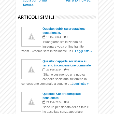
copia conforme
terreno indiviso.
fattura.
ARTICOLI SIMILI
Quesito: dubbi su prestazione
occasionale.
15
Giu
2024
0
Buongiorno sto iniziando ad
insegnare yoga online tramite
zoom. Siccome sarà inizialmente un l...
Leggi tutto »
Quesito: cappella societaria su
terreno in concessione comunale
27
Feb
2024
0
Stiamo costruendo una nuova
cappella societaria su terreno in
concessione comunale a seguito d...
Leggi tutto »
Quesito: 730 precompilato
pensionato
21
Feb
2024
0
sono un pensionato della Stato e
ho accettato senza apportare