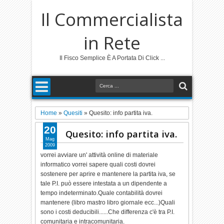
Il Commercialista
in Rete
Il Fisco Semplice È A Portata Di Click ...
Home
»
Quesiti
»
Quesito: info partita iva.
20
Quesito: info partita iva.
Mag
2009
vorrei avviare un' attività online di materiale
informatico vorrei sapere quali costi dovrei
sostenere per aprire e mantenere la partita iva, se
tale P.I. può essere intestata a un dipendente a
tempo indeterminato.Quale contabilità dovrei
mantenere (libro mastro libro giornale ecc...)Quali
sono i costi deducibili......Che differenza c'è tra P.I.
comunitaria e intracomunitaria.