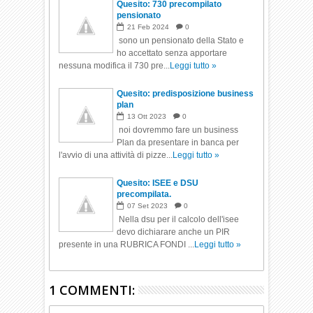
Quesito: 730 precompilato
pensionato
21
Feb
2024
0
sono un pensionato della Stato e
ho accettato senza apportare
nessuna modifica il 730 pre...
Leggi tutto »
Quesito: predisposizione business
plan
13
Ott
2023
0
noi dovremmo fare un business
Plan da presentare in banca per
l'avvio di una attività di pizze...
Leggi tutto »
Quesito: ISEE e DSU
precompilata.
07
Set
2023
0
Nella dsu per il calcolo dell'isee
devo dichiarare anche un PIR
presente in una RUBRICA FONDI ...
Leggi tutto »
1 COMMENTI: