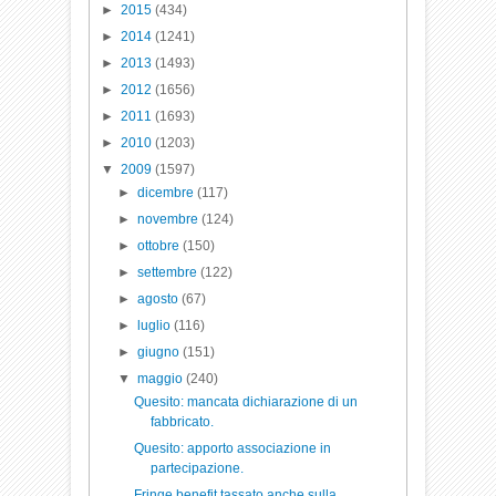
►
2015
(434)
►
2014
(1241)
►
2013
(1493)
►
2012
(1656)
►
2011
(1693)
►
2010
(1203)
▼
2009
(1597)
►
dicembre
(117)
►
novembre
(124)
►
ottobre
(150)
►
settembre
(122)
►
agosto
(67)
►
luglio
(116)
►
giugno
(151)
▼
maggio
(240)
Quesito: mancata dichiarazione di un
fabbricato.
Quesito: apporto associazione in
partecipazione.
Fringe benefit tassato anche sulla