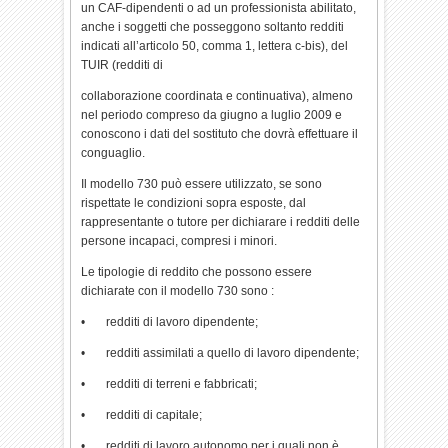
un CAF-dipendenti o ad un professionista abilitato,
anche i soggetti che posseggono soltanto redditi
indicati all’articolo 50, comma 1, lettera c-bis), del
TUIR (redditi di
collaborazione coordinata e continuativa), almeno
nel periodo compreso da giugno a luglio 2009 e
conoscono i dati del sostituto che dovrà effettuare il
conguaglio.
Il modello 730 può essere utilizzato, se sono
rispettate le condizioni sopra esposte, dal
rappresentante o tutore per dichiarare i redditi delle
persone incapaci, compresi i minori.
Le tipologie di reddito che possono essere
dichiarate con il modello 730 sono :
• redditi di lavoro dipendente;
• redditi assimilati a quello di lavoro dipendente;
• redditi di terreni e fabbricati;
• redditi di capitale;
• redditi di lavoro autonomo per i quali non è