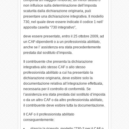
comporta un maggior rimborso, un minor debito o
non influisce sulla determinazione dell’imposta
scaturita dalla dichiarazione originaria, può
presentare una dichiarazione integrativa. Il modello
730, nel quale deve essere indicato il codice 1 nell’
apposita casella “730 integrativo”,
deve essere presentato, entro il 25 ottobre 2009, ad
un CAF-dipendenti o a un professionista abilitato,
anche se l’ assistenza era stata precedentemente
prestata dal sostituto d’imposta.
Il contribuente che presenta la dichiarazione
integrativa allo stesso CAF o allo stesso
professionista abilitato a cui ha presentato la
dichiarazione originaria, deve esibire solo la
documentazione relativa all’integrazione effettuata,
necessaria per il controllo di conformità. Se
l’assistenza era stata prestata dal sostituto d’imposta
o da un altro CAF o da altro professionista abilitato,
il contribuente deve esibire tutta la documentazione.
Il CAF o il professionista abilitato
conseguentemente:
• rilascia la ricevuta, modello “730-2 per il CAF o