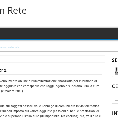
in Rete
a su terreno in concessione comunale
SE
ro.
ono inviare on line all’Amministrazione finanziaria per informarla di
CE
valore aggiunto con corrispettivi che raggiungono o superano i 3mila euro.
(circolare 28/E).
de sui soggetti passivi Iva, è l’obbligo di comunicare in via telematica
ai fini dell’imposta sul valore aggiunto (cessioni di beni e prestazioni di
IN
ono o superano i 3mila euro (di imponibile, Iva esclusa). Ma, tra il dire e