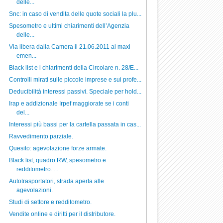
delle...
Snc: in caso di vendita delle quote sociali la plu...
Spesometro e ultimi chiarimenti dell’Agenzia
delle...
Via libera dalla Camera il 21.06.2011 al maxi
emen...
Black list e i chiarimenti della Circolare n. 28/E...
Controlli mirati sulle piccole imprese e sui profe...
Deducibilità interessi passivi. Speciale per hold...
Irap e addizionale Irpef maggiorate se i conti
del...
Interessi più bassi per la cartella passata in cas...
Ravvedimento parziale.
Quesito: agevolazione forze armate.
Black list, quadro RW, spesometro e
redditometro: ...
Autotrasportatori, strada aperta alle
agevolazioni.
Studi di settore e redditometro.
Vendite online e diritti per il distributore.