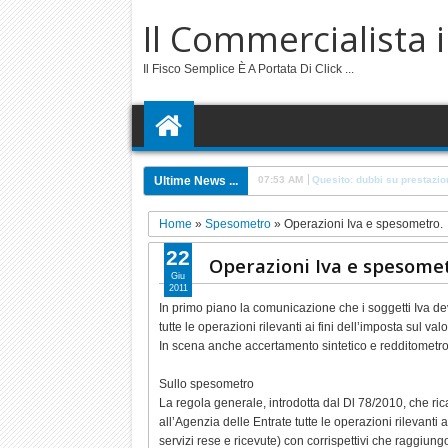
Il Commercialista 
Il Fisco Semplice È A Portata Di Click ...
Ultime News ...
6:57 PM
Quesito: cappella societari
Home
»
Spesometro
»
Operazioni Iva e spesometro.
22
Operazioni Iva e spesomet
Giu
2011
In primo piano la comunicazione che i soggetti Iva dev
tutte le operazioni rilevanti ai fini dell’imposta sul 
In scena anche accertamento sintetico e redditometro 
Sullo spesometro
La regola generale, introdotta dal Dl 78/2010, che rica
all’Agenzia delle Entrate tutte le operazioni rilevanti 
servizi rese e ricevute) con corrispettivi che raggiung