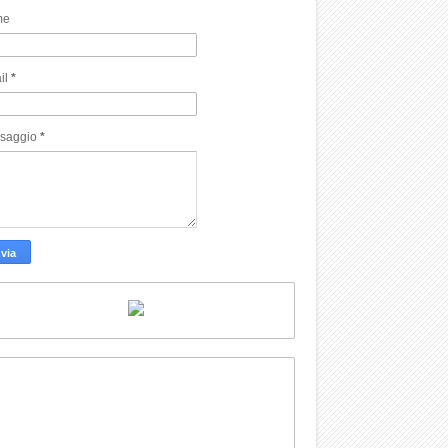
me
il
*
saggio
*