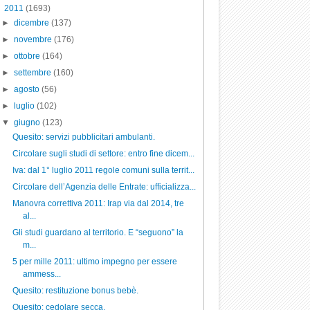
▼
2011
(1693)
►
dicembre
(137)
►
novembre
(176)
►
ottobre
(164)
►
settembre
(160)
►
agosto
(56)
►
luglio
(102)
▼
giugno
(123)
Quesito: servizi pubblicitari ambulanti.
Circolare sugli studi di settore: entro fine dicem...
Iva: dal 1° luglio 2011 regole comuni sulla territ...
Circolare dell’Agenzia delle Entrate: ufficializza...
Manovra correttiva 2011: Irap via dal 2014, tre
al...
Gli studi guardano al territorio. E “seguono” la
m...
5 per mille 2011: ultimo impegno per essere
ammess...
Quesito: restituzione bonus bebè.
Quesito: cedolare secca.