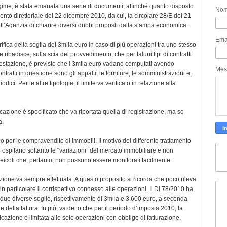
 regime, è stata emanata una serie di documenti, affinché quanto disposto
No
ento direttoriale del 22 dicembre 2010, da cui, la circolare 28/E del 21
ll’Agenzia di chiarire diversi dubbi proposti dalla stampa economica.
Ema
erifica della soglia dei 3mila euro in caso di più operazioni tra uno stesso
re ribadisce, sulla scia del provvedimento, che per taluni tipi di contratti
 prestazione, è previsto che i 3mila euro vadano computati avendo
Mes
ontratti in questione sono gli appalti, le forniture, le somministrazioni e,
odici. Per le altre tipologie, il limite va verificato in relazione alla
azione è specificato che va riportata quella di registrazione, ma se
a.
o per le compravendite di immobili. Il motivo del differente trattamento
he ospitano soltanto le “variazioni” del mercato immobiliare e non
veicoli che, pertanto, non possono essere monitorati facilmente.
zione va sempre effettuata. A questo proposito si ricorda che poco rileva
n particolare il corrispettivo connesso alle operazioni. Il Dl 78/2010 ha,
di due diverse soglie, rispettivamente di 3mila e 3.600 euro, a seconda
 della fattura. In più, va detto che per il periodo d’imposta 2010, la
azione è limitata alle sole operazioni con obbligo di fatturazione.