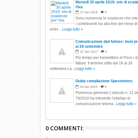
Martedì 30 aprile 2019: mix di scad
l’Iva
27
Apr
2019
0
Sono numerose le scadenze che int
i contribuenti Iva alla fine del mese di
entro ...
Leggi tutto »
Comunicazione dati fatture: invio p
al 28 settembre
01
Set
2017
0
Più tempo per trasmettere al Fisco i da
fatture. Il termine slitta dal 18 al 28
settembre.La...
Leggi tutto »
Guida compilazione Spesometro.
04
Apr
2015
0
Premessa generale L'articolo n. 21 de
78/2010 ha introdotto l'obbligo di
comunicazione telema...
Leggi tutto »
0 COMMENTI: