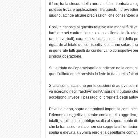
il fare, tra la stesura della norma e la sua entrata a
potesse trovare applicazione. Tra questi, il provvedim
giugno, attinge alcune precisazioni che consentono a
Così, in risposta al quesito relativo alle modalità di v
fornitore nei confronti di uno stesso cliente, la circola
(anche verbali), caratterizzati dalla continuità della
riguardo al totale dei corrispettivi dell’anno solare. I c
in generale tutti quelli da cui derivano corrispettivi peri
singola operazione.
Sulla “data dell’operazione” da indicare nella comunic
quest’ultima non è prevista fa fede la data della fattur
Sì alla comunicazione per le cessioni di autoveicoli, n
va ricercato negli “archivi” dell’Anagrafe tributaria c
accolgono, invece, i passaggi di proprietà degli auto
Privati o meno, sopra determinati importi la comunica
l’elemento soggettivo, mentre conta quello oggettivo, i
infatti, stabilito che l’obbligo scatta al superamento 
che la transazione sia o non sia soggetta all’emissione
soglia è elevata a 25mila euro e la debuttante comunic