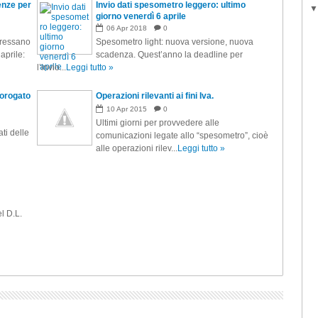
enze per
Invio dati spesometro leggero: ultimo
giorno venerdì 6 aprile
06
Apr
2018
0
eressano
Spesometro light: nuova versione, nuova
 aprile:
scadenza. Quest’anno la deadline per
l’invio...
Leggi tutto »
rorogato
Operazioni rilevanti ai fini Iva.
10
Apr
2015
0
Ultimi giorni per provvedere alle
ti delle
comunicazioni legate allo “spesometro”, cioè
alle operazioni rilev...
Leggi tutto »
l D.L.