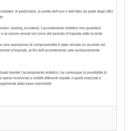
rtativi. In particolare, la scelta dell’uno o dell’altro da parte degli uffici
to.
 (mutuo, leasing, eccetera), l’accertamento sintetico non guarderà
e o ai canoni versati nel corso del periodo d’imposta sotto la lente.
e per una operazione di compravendita è stato versato un acconto nel
eriodo d’imposta, ai fini dell’accertamento vale esclusivamente
iduato tramite l’accertamento sintetico, ha comunque la possibilità di
ese ricorrendo a redditi differenti rispetto a quelli realizzati e
 legalmente dalla base imponibile.