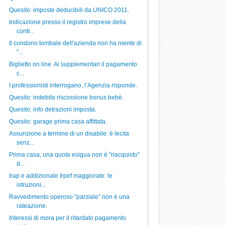
Quesito: imposte deducibili da UNICO 2011.
Indicazione presso il registro imprese della
contr...
Il condono tombale dell'azienda non ha niente di
"...
Biglietto on line. Ai supplementari il pagamento
c...
I professionisti interrogano, l’Agenzia risponde.
Quesito: indebita riscossione bonus bebè.
Quesito: info detrazioni imposta.
Quesito: garage prima casa affittata.
Assunzione a termine di un disabile: è lecita
senz...
Prima casa, una quota esigua non è "riacquisto"
d...
Irap e addizionale Irpef maggiorate: le
istruzioni...
Ravvedimento operoso “parziale” non è una
rateazione.
Interessi di mora per il ritardato pagamento