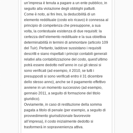
un’impresa è tenuta a pagare a un ente pubblico, in
seguito alla violazione degli obblighi pattuiti.
Come è noto, ai fini Ires, la deducibilità di un
elemento reddituale (costo e/o ricavo) è connessa al
principio di competenza che presuppone, a sua
volta, la contestuale esistenza di due requisiti: la
certezza dell’elemento reddituale e la sua obiettiva
determinabilità in termini di ammontare (articolo 109
del Tuir). Pertanto, laddove sussistano i requisiti
descritti e siano rispettati i principi contabili generali
relativi alla contabilizzazione del costo, quest’ultimo
potrà essere dedotto nell’anno in cui gli stessi si
sono verificati (ad esempio, il 2010, se tutti i
presupposti si sono verificati entro il 31 dicembre
dello stesso anno), anche se il pagamento effettivo
avviene in un momento successivo (ad esempio,
gennaio 2011, a seguito di formazione del titolo
giuridico).
Ovviamente, in caso di restituzione della somma
pagata a titolo di penale (per esempio, a seguito di
provvedimento giurisdizionale favorevole
all’impresa), il costo inizialmente dedotto si
trasformerà in sopravvenienza attiva.