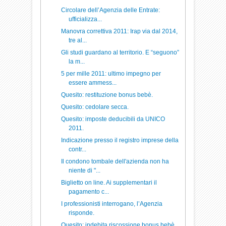
Circolare dell’Agenzia delle Entrate:
ufficializza...
Manovra correttiva 2011: Irap via dal 2014,
tre al...
Gli studi guardano al territorio. E “seguono”
la m...
5 per mille 2011: ultimo impegno per
essere ammess...
Quesito: restituzione bonus bebè.
Quesito: cedolare secca.
Quesito: imposte deducibili da UNICO
2011.
Indicazione presso il registro imprese della
contr...
Il condono tombale dell'azienda non ha
niente di "...
Biglietto on line. Ai supplementari il
pagamento c...
I professionisti interrogano, l’Agenzia
risponde.
Quesito: indebita riscossione bonus bebè.