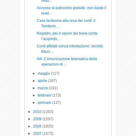
redd...
Accesso al patrocinio gratuito, non basta il
redd...
Case fantasma alla resa dei conti. Il
Territorio ...
Registro, per il valore del bene conta
l’acquisto...
Conti affidati senza intestazione: società
fiduci...
IVA. Comunicazione telematica delle
operazioni di ...
►
maggio
(117)
►
aprile
(167)
►
marzo
(181)
►
febbraio
(173)
►
gennaio
(137)
►
2010
(1203)
►
2009
(1597)
►
2008
(1820)
►
2007
(1673)