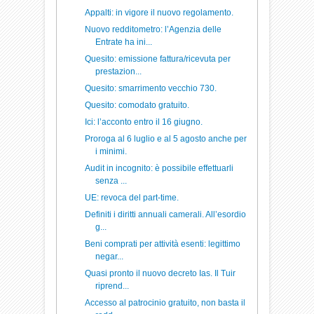
Appalti: in vigore il nuovo regolamento.
Nuovo redditometro: l’Agenzia delle
Entrate ha ini...
Quesito: emissione fattura/ricevuta per
prestazion...
Quesito: smarrimento vecchio 730.
Quesito: comodato gratuito.
Ici: l’acconto entro il 16 giugno.
Proroga al 6 luglio e al 5 agosto anche per
i minimi.
Audit in incognito: è possibile effettuarli
senza ...
UE: revoca del part-time.
Definiti i diritti annuali camerali. All’esordio
g...
Beni comprati per attività esenti: legittimo
negar...
Quasi pronto il nuovo decreto Ias. Il Tuir
riprend...
Accesso al patrocinio gratuito, non basta il