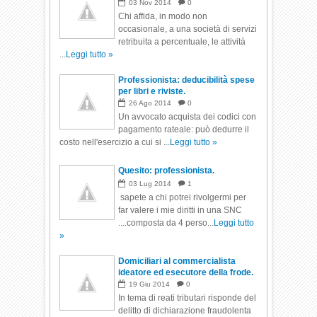
03
Nov
2014
0
Chi affida, in modo non
occasionale, a una società di servizi
retribuita a percentuale, le attività
...
Leggi tutto »
Professionista: deducibilità spese
per libri e riviste.
26
Ago
2014
0
Un avvocato acquista dei codici con
pagamento rateale: può dedurre il
costo nell'esercizio a cui si ...
Leggi tutto »
Quesito: professionista.
03
Lug
2014
1
sapete a chi potrei rivolgermi per
far valere i mie diritti in una SNC
....composta da 4 perso...
Leggi tutto
»
Domiciliari al commercialista
ideatore ed esecutore della frode.
19
Giu
2014
0
In tema di reati tributari risponde del
delitto di dichiarazione fraudolenta