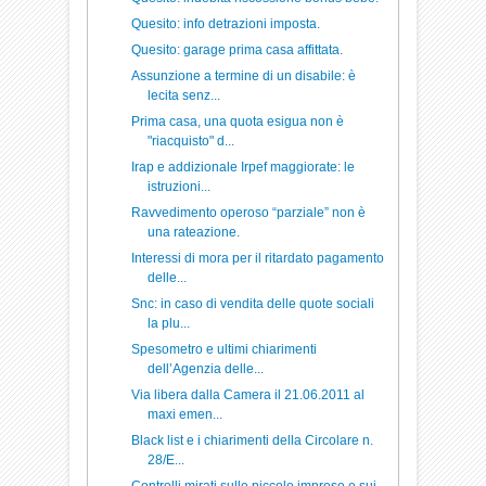
Quesito: info detrazioni imposta.
Quesito: garage prima casa affittata.
Assunzione a termine di un disabile: è
lecita senz...
Prima casa, una quota esigua non è
"riacquisto" d...
Irap e addizionale Irpef maggiorate: le
istruzioni...
Ravvedimento operoso “parziale” non è
una rateazione.
Interessi di mora per il ritardato pagamento
delle...
Snc: in caso di vendita delle quote sociali
la plu...
Spesometro e ultimi chiarimenti
dell’Agenzia delle...
Via libera dalla Camera il 21.06.2011 al
maxi emen...
Black list e i chiarimenti della Circolare n.
28/E...