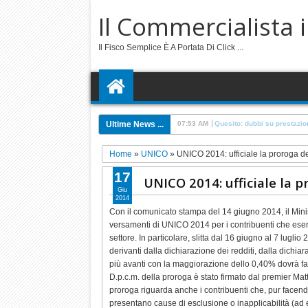
Il Commercialista 
Il Fisco Semplice È A Portata Di Click ...
Ultime News ...
6:57 PM
Quesito: cappella societari
Home
»
UNICO
»
UNICO 2014: ufficiale la proroga d
17
UNICO 2014: ufficiale la 
Giu
2014
Con il comunicato stampa del 14 giugno 2014, il Mini
versamenti di UNICO 2014 per i contribuenti che eserci
settore. In particolare, slitta dal 16 giugno al 7 lugli
derivanti dalla dichiarazione dei redditi, dalla dichi
più avanti con la maggiorazione dello 0,40% dovrà farl
D.p.c.m. della proroga è stato firmato dal premier Mat
proroga riguarda anche i contribuenti che, pur facendo 
presentano cause di esclusione o inapplicabilità (ad e