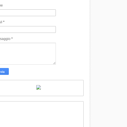
me
il
*
saggio
*