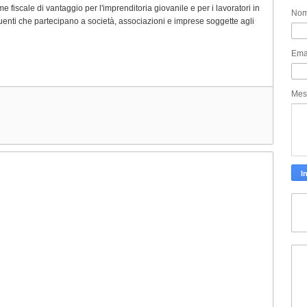
me fiscale di vantaggio per l'imprenditoria giovanile e per i lavoratori in
No
ibuenti che partecipano a società, associazioni e imprese soggette agli
Ema
Mes