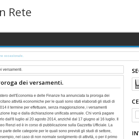
in Rete
a su terreno in concessione comunale
SE
ei versamenti.
proroga dei versamenti.
stero dell'Economia e delle Finanze ha annunciata la proroga dei
CE
tano attività economiche per le quali sono stati elaborati gli studi di
o 2014 il termine per effettuare, senza maggiorazione, i versamenti
arazione Irap e dalla dichiarazione unificata annuale. Chi vorrà pagare
o dall'8 luglio al 20 agosto 2014, anziché dal 17 giugno al 16 luglio. Il
teo Renzi ed è in corso di pubblicazione sulla Gazzetta Ufficiale. La
parte delle categorie per le quali sono previsti gli studi di settore,
IN
sempio, nel caso di non normale svolgimento di attività, o per il primo