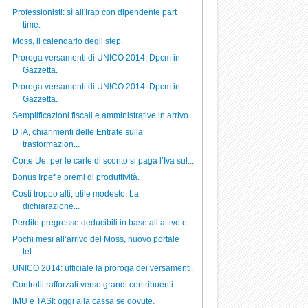
Professionisti: sì all'Irap con dipendente part
time.
Moss, il calendario degli step.
Proroga versamenti di UNICO 2014: Dpcm in
Gazzetta.
Proroga versamenti di UNICO 2014: Dpcm in
Gazzetta.
Semplificazioni fiscali e amministrative in arrivo.
DTA, chiarimenti delle Entrate sulla
trasformazion...
Corte Ue: per le carte di sconto si paga l’Iva sul...
Bonus Irpef e premi di produttività.
Costi troppo alti, utile modesto. La
dichiarazione...
Perdite pregresse deducibili in base all’attivo e ...
Pochi mesi all’arrivo del Moss, nuovo portale
tel...
UNICO 2014: ufficiale la proroga dei versamenti.
Controlli rafforzati verso grandi contribuenti.
IMU e TASI: oggi alla cassa se dovute.