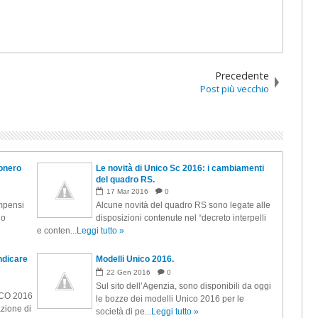
Precedente
Post più vecchio
sonero
Le novità di Unico Sc 2016: i cambiamenti
del quadro RS.
17
Mar
2016
0
mpensi
Alcune novità del quadro RS sono legate alle
no
disposizioni contenute nel “decreto interpelli
e conten...
Leggi tutto »
ndicare
Modelli Unico 2016.
22
Gen
2016
0
Sul sito dell’Agenzia, sono disponibili da oggi
ICO 2016
le bozze dei modelli Unico 2016 per le
azione di
società di pe...
Leggi tutto »