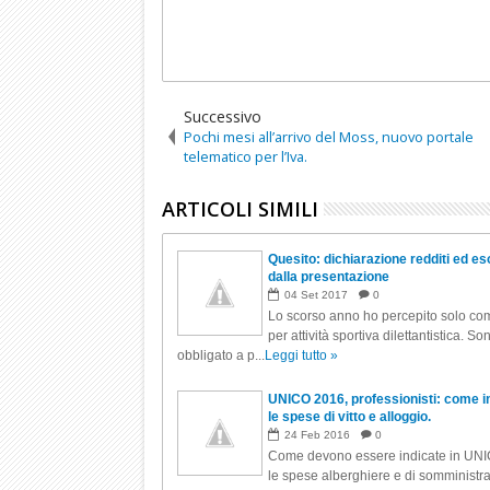
Successivo
Pochi mesi all’arrivo del Moss, nuovo portale
telematico per l’Iva.
ARTICOLI SIMILI
Quesito: dichiarazione redditi ed e
dalla presentazione
04
Set
2017
0
Lo scorso anno ho percepito solo co
per attività sportiva dilettantistica. So
obbligato a p...
Leggi tutto »
UNICO 2016, professionisti: come i
le spese di vitto e alloggio.
24
Feb
2016
0
Come devono essere indicate in UN
le spese alberghiere e di somministr