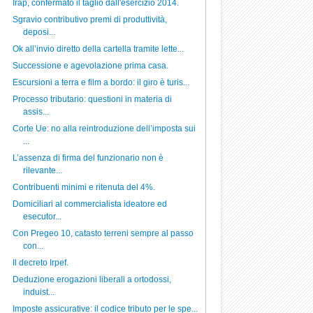
Irap, confermato il taglio dall'esercizio 2014.
Sgravio contributivo premi di produttività,
deposi...
Ok all’invio diretto della cartella tramite lette...
Successione e agevolazione prima casa.
Escursioni a terra e film a bordo: il giro è turis...
Processo tributario: questioni in materia di
assis...
Corte Ue: no alla reintroduzione dell’imposta sui
...
L’assenza di firma del funzionario non è
rilevante...
Contribuenti minimi e ritenuta del 4%.
Domiciliari al commercialista ideatore ed
esecutor...
Con Pregeo 10, catasto terreni sempre al passo
con...
Il decreto Irpef.
Deduzione erogazioni liberali a ortodossi,
induist...
Imposte assicurative: il codice tributo per le spe...