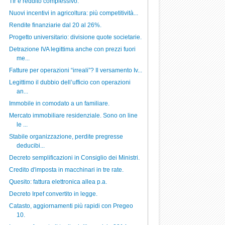
Tfr e reddito complessivo.
Nuovi incentivi in agricoltura: più competitività...
Rendite finanziarie dal 20 al 26%.
Progetto universitario: divisione quote societarie.
Detrazione IVA legittima anche con prezzi fuori
me...
Fatture per operazioni “irreali”? Il versamento Iv...
Legittimo il dubbio dell’ufficio con operazioni
an...
Immobile in comodato a un familiare.
Mercato immobiliare residenziale. Sono on line
le ...
Stabile organizzazione, perdite pregresse
deducibi...
Decreto semplificazioni in Consiglio dei Ministri.
Credito d'imposta in macchinari in tre rate.
Quesito: fattura elettronica allea p.a.
Decreto Irpef convertito in legge.
Catasto, aggiornamenti più rapidi con Pregeo
10.