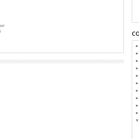
per
i
CO