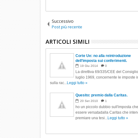
Successivo
Post più recente
ARTICOLI SIMILI
Corte Ue: no alla reintroduzione
dell’imposta sui conferimenti.
19
Giu
2014
0
La direttiva 69/335/CEE del Consiglio
luglio 1969, concernente le imposte i
sulla rac...
Leggi tutto »
Quesito: premio dalla Caritas.
20
Set
2010
1
ho un piccolo dubbio sull'imposta ch
essere versatadalla Caritas che inte
premiare una tesi...
Leggi tutto »