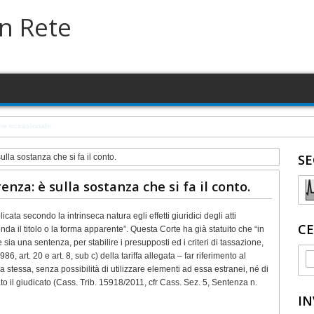
in Rete
a su terreno in concessione comunale
SE
ulla sostanza che si fa il conto.
enza: è sulla sostanza che si fa il conto.
cata secondo la intrinseca natura egli effetti giuridici degli atti
CE
nda il titolo o la forma apparente”. Questa Corte ha già statuito che “in
 sia una sentenza, per stabilire i presupposti ed i criteri di tassazione,
6, art. 20 e art. 8, sub c) della tariffa allegata – far riferimento al
 stessa, senza possibilità di utilizzare elementi ad essa estranei, né di
mato il giudicato (Cass. Trib. 15918/2011, cfr Cass. Sez. 5, Sentenza n.
IN