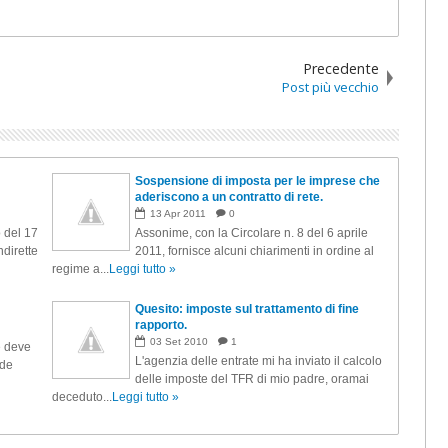
Precedente
Post più vecchio
Sospensione di imposta per le imprese che
aderiscono a un contratto di rete.
13
Apr
2011
0
 del 17
Assonime, con la Circolare n. 8 del 6 aprile
ndirette
2011, fornisce alcuni chiarimenti in ordine al
regime a...
Leggi tutto »
Quesito: imposte sul trattamento di fine
rapporto.
03
Set
2010
1
e deve
L'agenzia delle entrate mi ha inviato il calcolo
nde
delle imposte del TFR di mio padre, oramai
deceduto...
Leggi tutto »