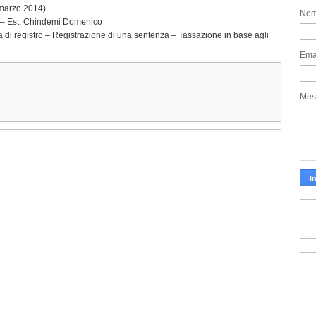
 marzo 2014)
No
o – Est. Chindemi Domenico
ta di registro – Registrazione di una sentenza – Tassazione in base agli
Ema
Mes