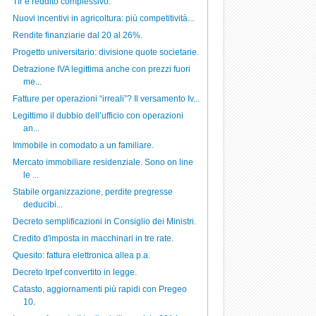
Tfr e reddito complessivo.
Nuovi incentivi in agricoltura: più competitività...
Rendite finanziarie dal 20 al 26%.
Progetto universitario: divisione quote societarie.
Detrazione IVA legittima anche con prezzi fuori
me...
Fatture per operazioni “irreali”? Il versamento Iv...
Legittimo il dubbio dell’ufficio con operazioni
an...
Immobile in comodato a un familiare.
Mercato immobiliare residenziale. Sono on line
le ...
Stabile organizzazione, perdite pregresse
deducibi...
Decreto semplificazioni in Consiglio dei Ministri.
Credito d'imposta in macchinari in tre rate.
Quesito: fattura elettronica allea p.a.
Decreto Irpef convertito in legge.
Catasto, aggiornamenti più rapidi con Pregeo
10.