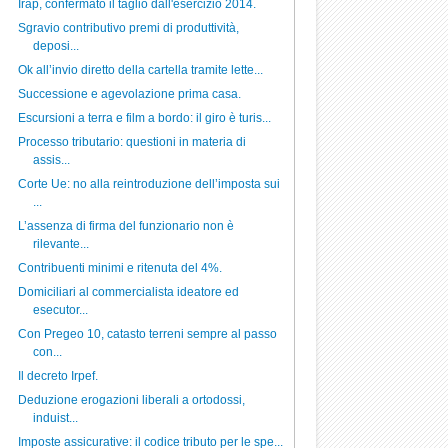
Irap, confermato il taglio dall'esercizio 2014.
Sgravio contributivo premi di produttività,
deposi...
Ok all’invio diretto della cartella tramite lette...
Successione e agevolazione prima casa.
Escursioni a terra e film a bordo: il giro è turis...
Processo tributario: questioni in materia di
assis...
Corte Ue: no alla reintroduzione dell’imposta sui
...
L’assenza di firma del funzionario non è
rilevante...
Contribuenti minimi e ritenuta del 4%.
Domiciliari al commercialista ideatore ed
esecutor...
Con Pregeo 10, catasto terreni sempre al passo
con...
Il decreto Irpef.
Deduzione erogazioni liberali a ortodossi,
induist...
Imposte assicurative: il codice tributo per le spe...