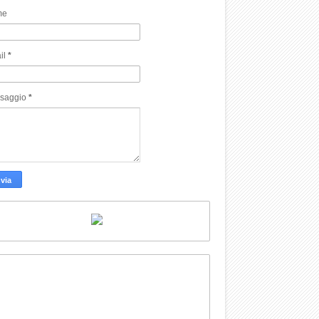
me
il
*
saggio
*