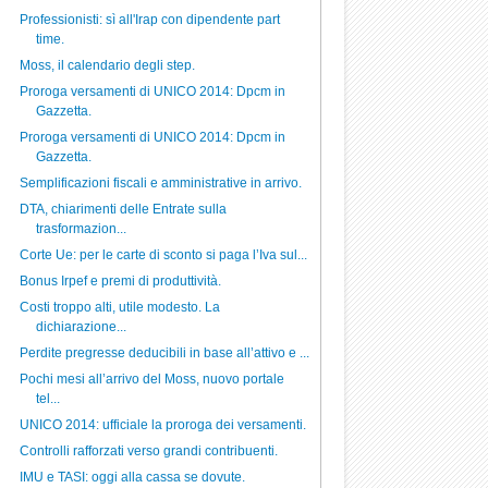
Professionisti: sì all'Irap con dipendente part
time.
Moss, il calendario degli step.
Proroga versamenti di UNICO 2014: Dpcm in
Gazzetta.
Proroga versamenti di UNICO 2014: Dpcm in
Gazzetta.
Semplificazioni fiscali e amministrative in arrivo.
DTA, chiarimenti delle Entrate sulla
trasformazion...
Corte Ue: per le carte di sconto si paga l’Iva sul...
Bonus Irpef e premi di produttività.
Costi troppo alti, utile modesto. La
dichiarazione...
Perdite pregresse deducibili in base all’attivo e ...
Pochi mesi all’arrivo del Moss, nuovo portale
tel...
UNICO 2014: ufficiale la proroga dei versamenti.
Controlli rafforzati verso grandi contribuenti.
IMU e TASI: oggi alla cassa se dovute.