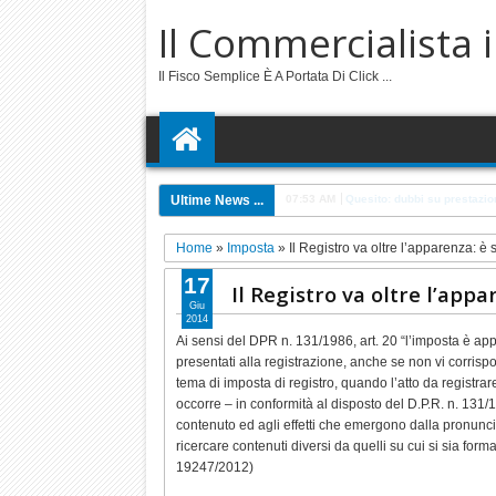
Il Commercialista 
Il Fisco Semplice È A Portata Di Click ...
Ultime News ...
6:57 PM
Quesito: cappella societari
Home
»
Imposta
»
Il Registro va oltre l’apparenza: è s
17
Il Registro va oltre l’appar
Giu
2014
Ai sensi del DPR n. 131/1986, art. 20 “l’imposta è appli
presentati alla registrazione, anche se non vi corrispo
tema di imposta di registro, quando l’atto da registrare
occorre – in conformità al disposto del D.P.R. n. 131/198
contenuto ed agli effetti che emergono dalla pronuncia
ricercare contenuti diversi da quelli su cui si sia for
19247/2012)