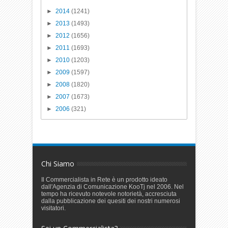
►
2014
(1241)
►
2013
(1493)
►
2012
(1656)
►
2011
(1693)
►
2010
(1203)
►
2009
(1597)
►
2008
(1820)
►
2007
(1673)
►
2006
(321)
Chi Siamo
Il Commercialista in Rete è un prodotto ideato
dall'Agenzia di Comunicazione KooTj nel 2006. Nel
tempo ha ricevuto notevole notorietà, accresciuta
dalla pubblicazione dei quesiti dei nostri numerosi
visitatori.