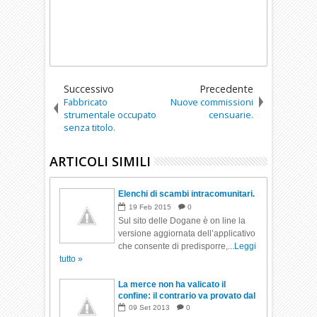
Successivo
Precedente
Fabbricato
Nuove commissioni
strumentale occupato
censuarie.
senza titolo.
ARTICOLI SIMILI
Elenchi di scambi intracomunitari.
19
Feb
2015
0
Sul sito delle Dogane è on line la
versione aggiornata dell’applicativo
che consente di predisporre,...
Leggi
tutto »
La merce non ha valicato il
confine: il contrario va provato dal
cedente.
09
Set
2013
0