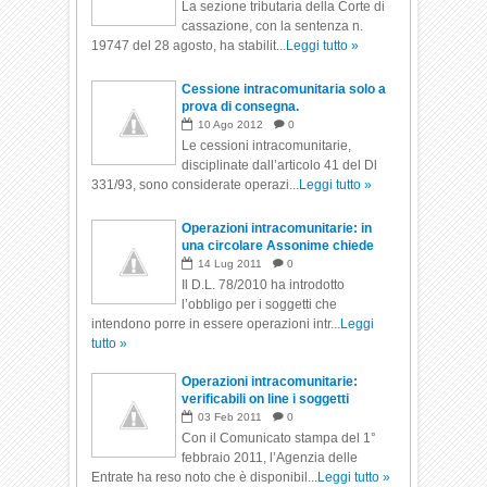
La sezione tributaria della Corte di
cassazione, con la sentenza n.
19747 del 28 agosto, ha stabilit...
Leggi tutto »
Cessione intracomunitaria solo a
prova di consegna.
10
Ago
2012
0
Le cessioni intracomunitarie,
disciplinate dall’articolo 41 del Dl
331/93, sono considerate operazi...
Leggi tutto »
Operazioni intracomunitarie: in
una circolare Assonime chiede
ulteriori chiarimenti.
14
Lug
2011
0
Il D.L. 78/2010 ha introdotto
l’obbligo per i soggetti che
intendono porre in essere operazioni intr...
Leggi
tutto »
Operazioni intracomunitarie:
verificabili on line i soggetti
autorizzati.
03
Feb
2011
0
Con il Comunicato stampa del 1°
febbraio 2011, l’Agenzia delle
Entrate ha reso noto che è disponibil...
Leggi tutto »