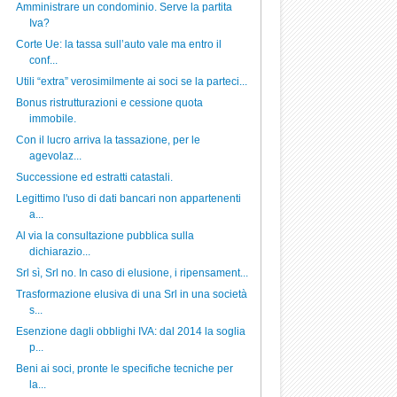
Amministrare un condominio. Serve la partita
Iva?
Corte Ue: la tassa sull’auto vale ma entro il
conf...
Utili “extra” verosimilmente ai soci se la parteci...
Bonus ristrutturazioni e cessione quota
immobile.
Con il lucro arriva la tassazione, per le
agevolaz...
Successione ed estratti catastali.
Legittimo l'uso di dati bancari non appartenenti
a...
Al via la consultazione pubblica sulla
dichiarazio...
Srl sì, Srl no. In caso di elusione, i ripensament...
Trasformazione elusiva di una Srl in una società
s...
Esenzione dagli obblighi IVA: dal 2014 la soglia
p...
Beni ai soci, pronte le specifiche tecniche per
la...