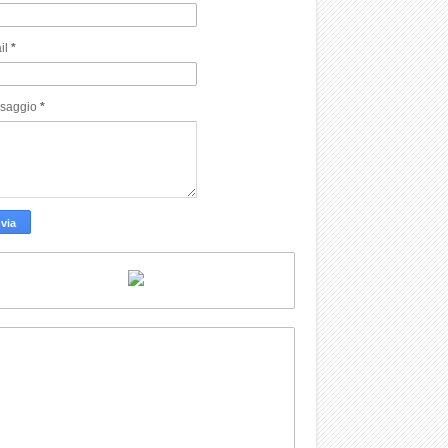
il
*
saggio
*