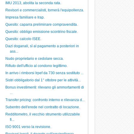
IMU 2013, abolita la seconda rata.
Revisori e commercialisti, tornerà l'equipollenza.
Impresa familiare e Irap.
Quesito: caparra preliminare compravendita.
Quesito: obbligo emissione scontrino fiscale.
Quesito: calcolo ISEE.
Dazi doganali, sì al pagamento a posteriori in
ass...
Nudo proprietario e cedolare secca.
Rifiuto dell'ufficio al condono legittimo.
In arrivo i rimborsi Irpef da 730 senza sostituto ...
Sistri obbligatorio dal 1° ottobre per le attività...
Bonus investimenti: rilevano gli ammortamenti di
...
Transfer pricing: confronto interno e rilevanza d...
Subentro dell'erede nel contratto di locazione.
Redditometro, il vecchio strumento utilizzabile
fi...
ISO 9001 verso la revisione.