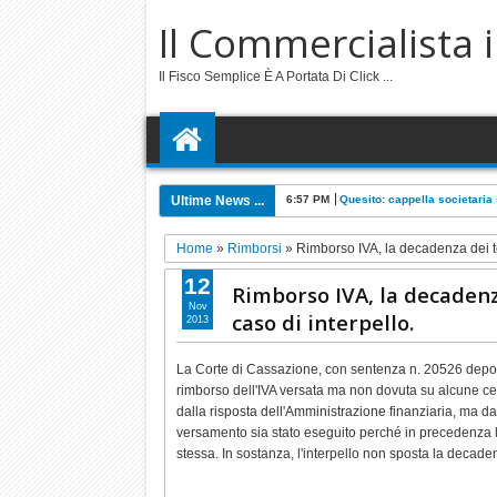
Il Commercialista 
Il Fisco Semplice È A Portata Di Click ...
Ultime News ...
6:57 PM
Quesito: cappella societari
Home
»
Rimborsi
»
Rimborso IVA, la decadenza dei te
12
Rimborso IVA, la decadenz
Nov
caso di interpello.
2013
La Corte di Cassazione, con sentenza n. 20526 deposi
rimborso dell'IVA versata ma non dovuta su alcune ces
dalla risposta dell'Amministrazione finanziaria, ma da 
versamento sia stato eseguito perché in precedenza l
stessa. In sostanza, l'interpello non sposta la decaden