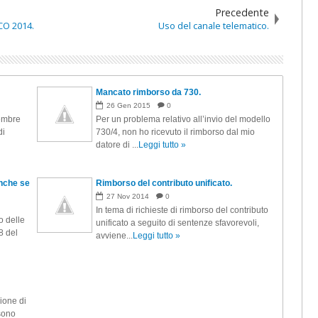
Precedente
CO 2014.
Uso del canale telematico.
.
Mancato rimborso da 730.
26
Gen
2015
0
tembre
Per un problema relativo all’invio del modello
di
730/4, non ho ricevuto il rimborso dal mio
datore di ...
Leggi tutto »
nche se
Rimborso del contributo unificato.
27
Nov
2014
0
In tema di richieste di rimborso del contributo
o delle
unificato a seguito di sentenze sfavorevoli,
38 del
avviene...
Leggi tutto »
ione di
 sono