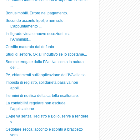
L’analitico-induttivo continua a superare l’esame
...
Bonus mobili. Errore nel pagamento.
Secondo acconto Irpef, e non solo.
L’appuntamento ...
In II grado vietate nuove eccezioni, ma
l’Amminist...
Credito maturato dal defunto.
Studi di settore. Ok all’induttivo se lo scostame...
Somme erogate dalla PA e Iva: conta la natura
dell...
PA, chiarimenti sull'applicazione dell'IVA alle so...
Imposta di registro, solidarietà passiva non
appli...
I termini di notifica della cartella esattoriale.
La contabilità regolare non esclude
l’applicazione...
L’Ape va senza Registro e Bollo, serve a rendere
v...
Cedolare secca: acconto e sconto a braccetto
vers...