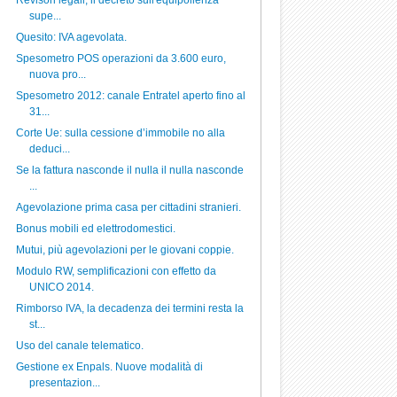
Revisori legali, il decreto sull'equipollenza
supe...
Quesito: IVA agevolata.
Spesometro POS operazioni da 3.600 euro,
nuova pro...
Spesometro 2012: canale Entratel aperto fino al
31...
Corte Ue: sulla cessione d’immobile no alla
deduci...
Se la fattura nasconde il nulla il nulla nasconde
...
Agevolazione prima casa per cittadini stranieri.
Bonus mobili ed elettrodomestici.
Mutui, più agevolazioni per le giovani coppie.
Modulo RW, semplificazioni con effetto da
UNICO 2014.
Rimborso IVA, la decadenza dei termini resta la
st...
Uso del canale telematico.
Gestione ex Enpals. Nuove modalità di
presentazion...