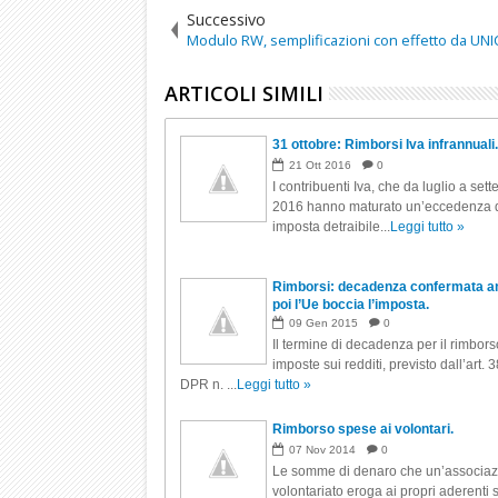
Successivo
Modulo RW, semplificazioni con effetto da UNI
ARTICOLI SIMILI
31 ottobre: Rimborsi Iva infrannuali
21
Ott
2016
0
I contribuenti Iva, che da luglio a set
2016 hanno maturato un’eccedenza 
imposta detraibile...
Leggi tutto »
Rimborsi: decadenza confermata a
poi l’Ue boccia l’imposta.
09
Gen
2015
0
Il termine di decadenza per il rimbors
imposte sui redditi, previsto dall’art. 
DPR n. ...
Leggi tutto »
Rimborso spese ai volontari.
07
Nov
2014
0
Le somme di denaro che un’associaz
volontariato eroga ai propri aderenti