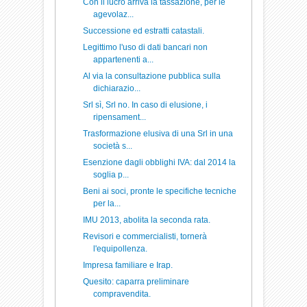
Con il lucro arriva la tassazione, per le
agevolaz...
Successione ed estratti catastali.
Legittimo l'uso di dati bancari non
appartenenti a...
Al via la consultazione pubblica sulla
dichiarazio...
Srl sì, Srl no. In caso di elusione, i
ripensament...
Trasformazione elusiva di una Srl in una
società s...
Esenzione dagli obblighi IVA: dal 2014 la
soglia p...
Beni ai soci, pronte le specifiche tecniche
per la...
IMU 2013, abolita la seconda rata.
Revisori e commercialisti, tornerà
l'equipollenza.
Impresa familiare e Irap.
Quesito: caparra preliminare
compravendita.