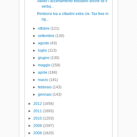
Valido l’accertamento tributario anche se il
verba...
Rimborsi Iva a cittadini extra Ue. Tax free in
rig...
►
ottobre
(121)
►
settembre
(130)
►
agosto
(43)
►
luglio
(113)
►
giugno
(130)
►
maggio
(158)
►
aprile
(166)
►
marzo
(181)
►
febbraio
(143)
►
gennaio
(143)
►
2012
(1656)
►
2011
(1693)
►
2010
(1203)
►
2009
(1597)
►
2008
(1820)