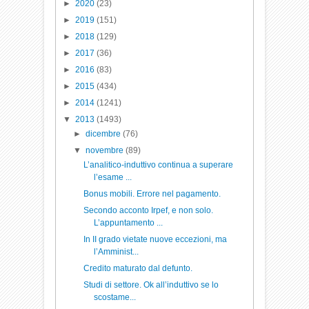
►
2020
(23)
►
2019
(151)
►
2018
(129)
►
2017
(36)
►
2016
(83)
►
2015
(434)
►
2014
(1241)
▼
2013
(1493)
►
dicembre
(76)
▼
novembre
(89)
L’analitico-induttivo continua a superare
l’esame ...
Bonus mobili. Errore nel pagamento.
Secondo acconto Irpef, e non solo.
L’appuntamento ...
In II grado vietate nuove eccezioni, ma
l’Amminist...
Credito maturato dal defunto.
Studi di settore. Ok all’induttivo se lo
scostame...