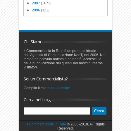
►
2007
(1673)
►
2006
(321)
Chi Siamo
Il Commercialista in Rete è un prodotto ideato
dall'Agenzia di Comunicazione KooTj nel 2006. Nel
tempo ha ricevuto notevole notorietà, accresciuta
dalla pubblicazione dei quesiti dei nostri numerosi
visitatori.
Sei un Commercialista?
Compila il mio
modulo online
.
Cerca nel blog
Il Commercialista in Rete
© 2006-2018. All Rights
Reserved.