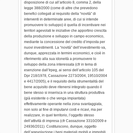
disposizione di cui all’articolo 8, comma 2, della
legge 388/2000 (come di altre che prevedono
benefici collegati al requisito della “novità” di
interventi in determinate aree, di cui si intende
promuovere lo sviluppo) è quella di incentivare nei
territori agevolati le iniziative che apportino crescita
della produzione e sviluppo in campo economico,
mediante la concessione del credito d’imposta per
nuovi investimenti. La “novità” dell’investimento va,
dunque, apprezzata in termini economici, e cioè in
riferimento alla sua idoneità a promuovere lo
sviluppo della zona interessata (cfr in tema di
esenzione dall’Irpeg, ai sensi dell’articolo 105 del
Dpr 218/1978, Cassazione 2273/2004, 19510/2004
e 4417/2005), e il requisito della strumentalità del
bene acquisito deve ritenersi integrato quando il
bene stesso si inserisca in una struttura produttiva
(già esistente o che venga impiantata)
effettivamente operante nella zona svantaggiata,
non solo al fine di imputarvi costi e ricavi, ma per
realizzare, in quel territorio, l’oggetto stesso
dell’attività di impresa (cfr Cassazione 3310/2009 e
24936/2011). Costituiscono, dunque, oggetto
dell’agevolazione i beni materiali mobili e immobili