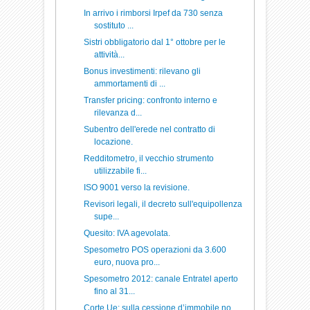
In arrivo i rimborsi Irpef da 730 senza
sostituto ...
Sistri obbligatorio dal 1° ottobre per le
attività...
Bonus investimenti: rilevano gli
ammortamenti di ...
Transfer pricing: confronto interno e
rilevanza d...
Subentro dell'erede nel contratto di
locazione.
Redditometro, il vecchio strumento
utilizzabile fi...
ISO 9001 verso la revisione.
Revisori legali, il decreto sull'equipollenza
supe...
Quesito: IVA agevolata.
Spesometro POS operazioni da 3.600
euro, nuova pro...
Spesometro 2012: canale Entratel aperto
fino al 31...
Corte Ue: sulla cessione d’immobile no