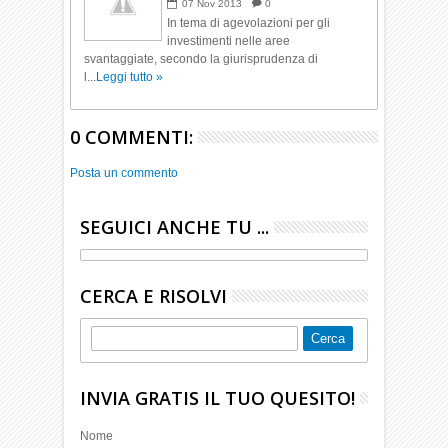
investimenti.
07
Nov
2013
0
In tema di agevolazioni per gli
investimenti nelle aree
svantaggiate, secondo la giurisprudenza di
l...
Leggi tutto »
0 COMMENTI:
Posta un commento
SEGUICI ANCHE TU ...
CERCA E RISOLVI
INVIA GRATIS IL TUO QUESITO!
Nome