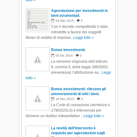
tutto »
Agevolazione per investimenti in
beni strumentali.
04
Mar
2015
0
Con il decreto competitività è stato
introdotto a favore dei soggetti
titolari di reddito di impresa...
Leggi tutto »
Bonus investimenti.
05
Dic
2014
0
La versione originaria dell’articolo
8, comma 5, della legge 388/2000,
prevede(va) l’attribuzione au...
Leggi
tutto »
Bonus investimenti: rilevano gli
ammortamenti di tutti i beni.
18
Nov
2013
0
La Corte di cassazione (sentenza n.
17963/2013) è intervenuta per
dirimere un dubbio interpretativo ...
Leggi tutto »
La novità dell’intervento è
requisito per agevolazioni sugli