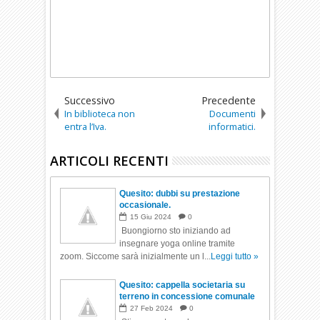
Successivo
Precedente
In biblioteca non
Documenti
entra l’Iva.
informatici.
ARTICOLI RECENTI
Quesito: dubbi su prestazione
occasionale.
15
Giu
2024
0
Buongiorno sto iniziando ad
insegnare yoga online tramite
zoom. Siccome sarà inizialmente un l...
Leggi tutto »
Quesito: cappella societaria su
terreno in concessione comunale
27
Feb
2024
0