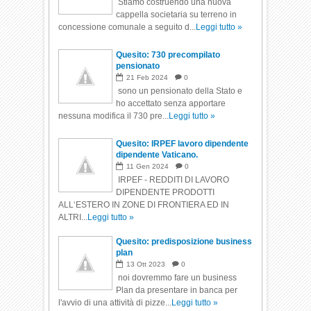
Stiamo costruendo una nuova
cappella societaria su terreno in
concessione comunale a seguito d...
Leggi tutto »
Quesito: 730 precompilato
pensionato
21
Feb
2024
0
sono un pensionato della Stato e
ho accettato senza apportare
nessuna modifica il 730 pre...
Leggi tutto »
Quesito: IRPEF lavoro dipendente
dipendente Vaticano.
11
Gen
2024
0
IRPEF - REDDITI DI LAVORO
DIPENDENTE PRODOTTI
ALL‘ESTERO IN ZONE DI FRONTIERA ED IN
ALTRI...
Leggi tutto »
Quesito: predisposizione business
plan
13
Ott
2023
0
noi dovremmo fare un business
Plan da presentare in banca per
l'avvio di una attività di pizze...
Leggi tutto »