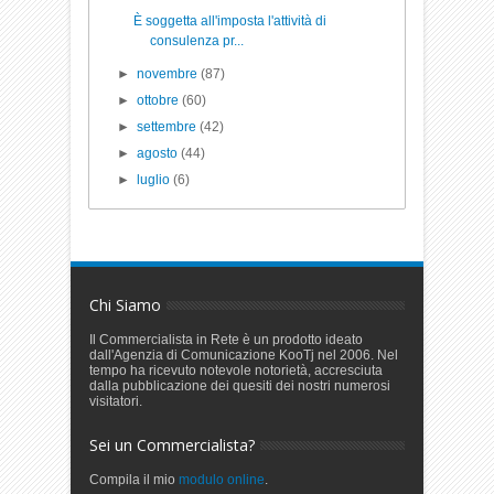
È soggetta all'imposta l'attività di
consulenza pr...
►
novembre
(87)
►
ottobre
(60)
►
settembre
(42)
►
agosto
(44)
►
luglio
(6)
Chi Siamo
Il Commercialista in Rete è un prodotto ideato
dall'Agenzia di Comunicazione KooTj nel 2006. Nel
tempo ha ricevuto notevole notorietà, accresciuta
dalla pubblicazione dei quesiti dei nostri numerosi
visitatori.
Sei un Commercialista?
Compila il mio
modulo online
.