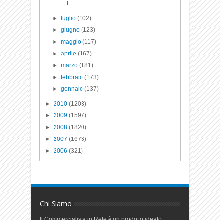
t...
►
luglio
(102)
►
giugno
(123)
►
maggio
(117)
►
aprile
(167)
►
marzo
(181)
►
febbraio
(173)
►
gennaio
(137)
►
2010
(1203)
►
2009
(1597)
►
2008
(1820)
►
2007
(1673)
►
2006
(321)
Chi Siamo
Il Commercialista in Rete è un prodotto ideato