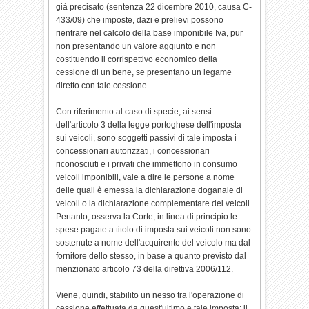
già precisato (sentenza 22 dicembre 2010, causa C-
433/09) che imposte, dazi e prelievi possono
rientrare nel calcolo della base imponibile Iva, pur
non presentando un valore aggiunto e non
costituendo il corrispettivo economico della
cessione di un bene, se presentano un legame
diretto con tale cessione.
Con riferimento al caso di specie, ai sensi
dell'articolo 3 della legge portoghese dell'imposta
sui veicoli, sono soggetti passivi di tale imposta i
concessionari autorizzati, i concessionari
riconosciuti e i privati che immettono in consumo
veicoli imponibili, vale a dire le persone a nome
delle quali è emessa la dichiarazione doganale di
veicoli o la dichiarazione complementare dei veicoli.
Pertanto, osserva la Corte, in linea di principio le
spese pagate a titolo di imposta sui veicoli non sono
sostenute a nome dell'acquirente del veicolo ma dal
fornitore dello stesso, in base a quanto previsto dal
menzionato articolo 73 della direttiva 2006/112.
Viene, quindi, stabilito un nesso tra l'operazione di
cessione effettuata da quest'ultimo e tale imposta; il