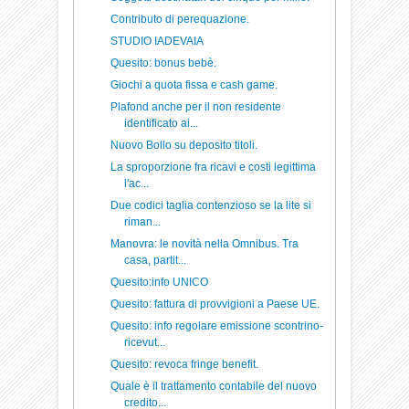
Contributo di perequazione.
STUDIO IADEVAIA
Quesito: bonus bebè.
Giochi a quota fissa e cash game.
Plafond anche per il non residente
identificato ai...
Nuovo Bollo su deposito titoli.
La sproporzione fra ricavi e costi legittima
l'ac...
Due codici taglia contenzioso se la lite si
riman...
Manovra: le novità nella Omnibus. Tra
casa, partit...
Quesito:info UNICO
Quesito: fattura di provvigioni a Paese UE.
Quesito: info regolare emissione scontrino-
ricevut...
Quesito: revoca fringe benefit.
Quale è il trattamento contabile del nuovo
credito...