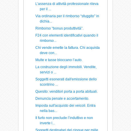
L’assenza di attività professionale rileva
per il ...
Via ordinaria per il rimborso “sfuggito” in
dichia...
Rimborso “bonus produttività”.
F24 con elementi identificativi quando il
rimborso...
Chi vende emette la fattura. Chi acquista
deve con...
Multe e tasse bloccano l’auto.
La costruzione degli immobili. Vendite,
servizi o ...
Soggetti esonerati dall'emissione dello
scontrino ...
Quesito: venditori porta a porta abituali.
Denuncia penale e accertamento.
Imposta sull'acquisto dei veicoli. Entra
nella bas...
Il furto non preclude l’induttivo e non
inverte l...
Soggetti destinatari del cinque per mille.