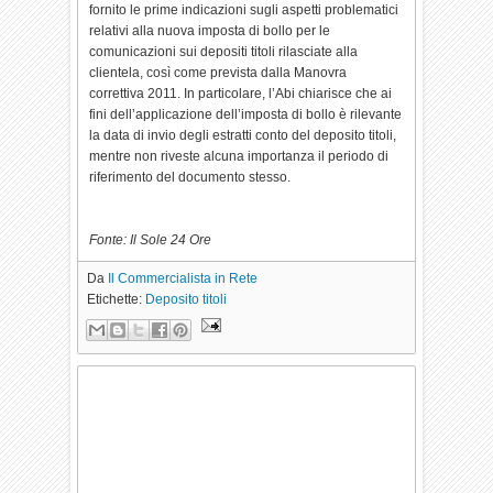
fornito le prime indicazioni sugli aspetti problematici
relativi alla nuova imposta di bollo per le
comunicazioni sui depositi titoli rilasciate alla
clientela, così come prevista dalla Manovra
correttiva 2011. In particolare, l’Abi chiarisce che ai
fini dell’applicazione dell’imposta di bollo è rilevante
la data di invio degli estratti conto del deposito titoli,
mentre non riveste alcuna importanza il periodo di
riferimento del documento stesso.
Fonte: Il Sole 24 Ore
Da
Il Commercialista in Rete
Etichette:
Deposito titoli