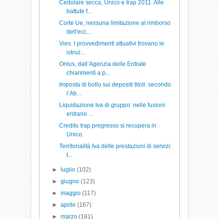
Cedolare secca, Unico e Irap 2011. Alle
battute f...
Corte Ue, nessuna limitazione al rimborso
dell'ecc...
Vies. I provvedimenti attuativi trovano le
istruz...
Onlus, dall’Agenzia delle Entrate
chiarimenti a p...
Imposta di bollo sui depositi titoli: secondo
l’Ab...
Liquidazione Iva di gruppo: nelle fusioni
entrano ...
Credito Irap pregresso si recupera in
Unico.
Territorialità Iva delle prestazioni di servizi:
t...
►
luglio
(102)
►
giugno
(123)
►
maggio
(117)
►
aprile
(167)
►
marzo
(181)