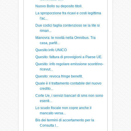
Nuovo Bollo su deposito titoli.
La sproporzione fra ricavi e costi legittima
l'ac...
Due codici taglia contenzioso se la lite si
riman...
Manovra: le novità nella Omnibus. Tra
casa, partit...
Quesito:info UNICO
Quesito: fattura di provvigioni a Paese UE.
Quesito: info regolare emissione scontrino-
ricevut...
Quesito: revoca fringe benefit.
Quale è il trattamento contabile del nuovo
credito...
Corte Ue, i servizi bancari di sms non sono
esenti...
Lo scudo fiscale non copre anche il
mancato versa...
Bis dei termini di accertamento per la
Consulta l...