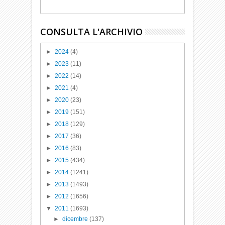
CONSULTA L'ARCHIVIO
►
2024
(4)
►
2023
(11)
►
2022
(14)
►
2021
(4)
►
2020
(23)
►
2019
(151)
►
2018
(129)
►
2017
(36)
►
2016
(83)
►
2015
(434)
►
2014
(1241)
►
2013
(1493)
►
2012
(1656)
▼
2011
(1693)
►
dicembre
(137)