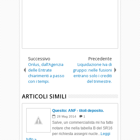
Successivo
Precedente
Onlus, dall’Agenzia
Liquidazione Iva di
delle Entrate
gruppo: nelle fusioni
chiarimenti a passo
entrano solo i crediti
con i tempi.
del trimestre.
ARTICOLI SIMILI
Quesito: ANF - titoli deposito.
28
Mag
2014
1
Salve, un commercialista mi ha fatto
notare che nella tabella B del SR16
per richiesta assegni nucle...
Leggi
tutto »