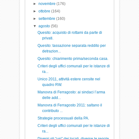
►
novembre
(176)
►
ottobre
(164)
►
settembre
(160)
▼
agosto
(56)
Quesito: acquisto di rottami da parte di
privati.
Quesito: tassazione separata reddito per
detrazion...
Quesito: chiarimento prima/seconda casa.
Criteri degli uffici comunali per le istanze di
ra...
Unico 2011, attività estere censite nel
quadro RW.
Manovra di Ferragosto: ai sindaci l’arma
delle add...
Manovra di Ferragosto 2011: saltano il
contributo ...
Strategie processuali della PA.
Criteri degli uffici comunali per le istanze di
ra...
Diversi gli “usi” dei locali, diverse le regole