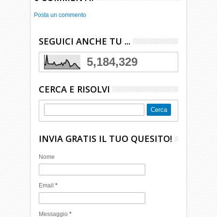
Posta un commento
SEGUICI ANCHE TU ...
5,184,329
CERCA E RISOLVI
INVIA GRATIS IL TUO QUESITO!
Nome
Email
*
Messaggio
*