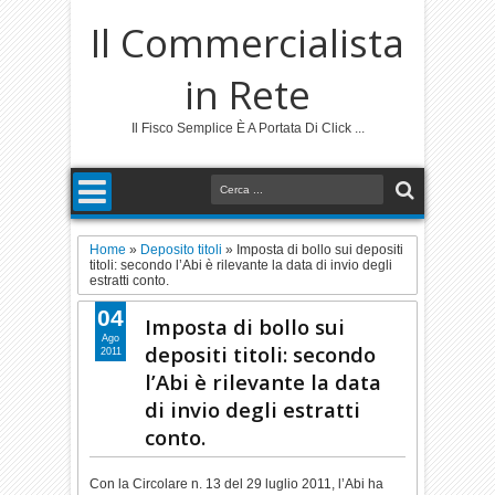
Il Commercialista
in Rete
Il Fisco Semplice È A Portata Di Click ...
Home
»
Deposito titoli
»
Imposta di bollo sui depositi
titoli: secondo l’Abi è rilevante la data di invio degli
estratti conto.
04
Imposta di bollo sui
Ago
depositi titoli: secondo
2011
l’Abi è rilevante la data
di invio degli estratti
conto.
Con la Circolare n. 13 del 29 luglio 2011, l’Abi ha