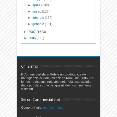
►
aprile
(132)
►
marzo
(127)
►
febbraio
(130)
►
gennaio
(181)
►
2007
(1673)
►
2006
(321)
Chi Siamo
Il Commercialista in Rete è un prodotto ideato
dall'Agenzia di Comunicazione KooTj nel 2006. Nel
tempo ha ricevuto notevole notorietà, accresciuta
dalla pubblicazione dei quesiti dei nostri numerosi
visitatori.
Sei un Commercialista?
Compila il mio
modulo online
.