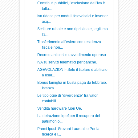
Contributi pubblici, l'esclusione dall'Iva è
tutta...
Iva ridotta per moduli fotovoltaici e inverter
acq...
Scritture rubate e non ripristinate, legittimo
l'a...
Trasferimento all'estero con residenza
fiscale non...
Decreto anticrisi e ravvedimento operoso.
IVA su servizi telematici per banche.
AGEVOLAZIONI - Solo il titolare è abilitato
a usar...
Bonus famiglia in busta paga da febbraio.
Istanza ...
Le tipologie di "divergenze" fra valori
contabili ...
Vendita hardware fuori Ue.
La detrazione Irpef per il recupero del
patrimonio...
Premi Ipost: Giovani Laureati e Per la
ricerca e l...