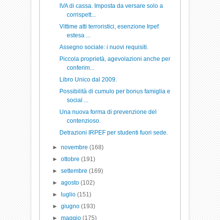
IVA di cassa. Imposta da versare solo a
corrispett...
Vittime atti terroristici, esenzione Irpef
estesa ...
Assegno sociale: i nuovi requisiti.
Piccola proprietà, agevolazioni anche per
conferim...
Libro Unico dal 2009.
Possibilità di cumulo per bonus famiglia e
social ...
Una nuova forma di prevenzione del
contenzioso.
Detrazioni IRPEF per studenti fuori sede.
►
novembre
(168)
►
ottobre
(191)
►
settembre
(169)
►
agosto
(102)
►
luglio
(151)
►
giugno
(193)
►
maggio
(175)