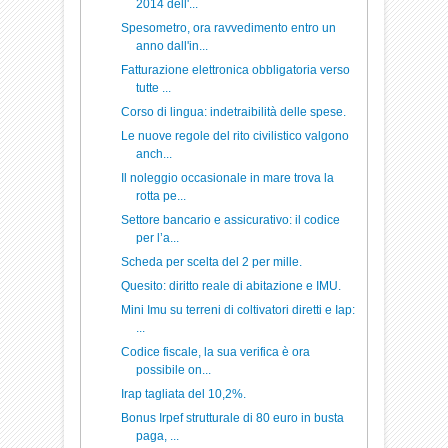
2014 dell'...
Spesometro, ora ravvedimento entro un
anno dall'in...
Fatturazione elettronica obbligatoria verso
tutte ...
Corso di lingua: indetraibilità delle spese.
Le nuove regole del rito civilistico valgono
anch...
Il noleggio occasionale in mare trova la
rotta pe...
Settore bancario e assicurativo: il codice
per l’a...
Scheda per scelta del 2 per mille.
Quesito: diritto reale di abitazione e IMU.
Mini Imu su terreni di coltivatori diretti e Iap:
...
Codice fiscale, la sua verifica è ora
possibile on...
Irap tagliata del 10,2%.
Bonus Irpef strutturale di 80 euro in busta
paga, ...