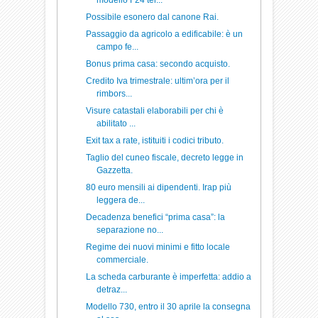
modello F24 tel...
Possibile esonero dal canone Rai.
Passaggio da agricolo a edificabile: è un
campo fe...
Bonus prima casa: secondo acquisto.
Credito Iva trimestrale: ultim’ora per il
rimbors...
Visure catastali elaborabili per chi è
abilitato ...
Exit tax a rate, istituiti i codici tributo.
Taglio del cuneo fiscale, decreto legge in
Gazzetta.
80 euro mensili ai dipendenti. Irap più
leggera de...
Decadenza benefici “prima casa”: la
separazione no...
Regime dei nuovi minimi e fitto locale
commerciale.
La scheda carburante è imperfetta: addio a
detraz...
Modello 730, entro il 30 aprile la consegna