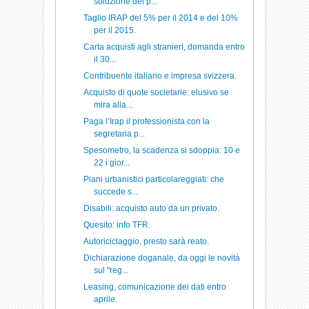
soluzione del p...
Taglio IRAP del 5% per il 2014 e del 10%
per il 2015.
Carta acquisti agli stranieri, domanda entro
il 30...
Contribuente italiano e impresa svizzera.
Acquisto di quote societarie: elusivo se
mira alla...
Paga l’Irap il professionista con la
segretaria p...
Spesometro, la scadenza si sdoppia: 10 e
22 i gior...
Piani urbanistici particolareggiati: che
succede s...
Disabili: acquisto auto da un privato.
Quesito: info TFR.
Autoriciclaggio, presto sarà reato.
Dichiarazione doganale, da oggi le novità
sul "reg...
Leasing, comunicazione dei dati entro
aprile.