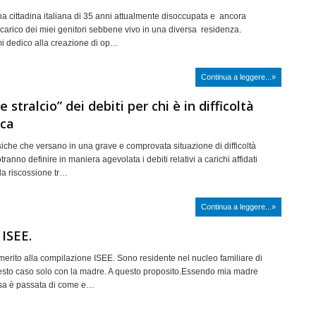
a cittadina italiana di 35 anni attualmente disoccupata e ancora
 carico dei miei genitori sebbene vivo in una diversa residenza.
i dedico alla creazione di op…
Continua a leggere...»
 e stralcio” dei debiti per chi è in difficoltà
ca
siche che versano in una grave e comprovata situazione di difficoltà
anno definire in maniera agevolata i debiti relativi a carichi affidati
la riscossione tr…
Continua a leggere...»
 ISEE.
 merito alla compilazione ISEE. Sono residente nel nucleo familiare di
uesto caso solo con la madre. A questo proposito.Essendo mia madre
asa è passata di come e…