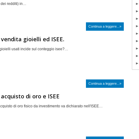
dei redditi) in…
Continua a leggere...»
vendita gioielli ed ISEE.
gioielli usati incide sul conteggio isee?…
Continua a leggere...»
 acquisto di oro e ISEE
cquisto di oro fisico da investimento va dichiarato nell'ISEE…