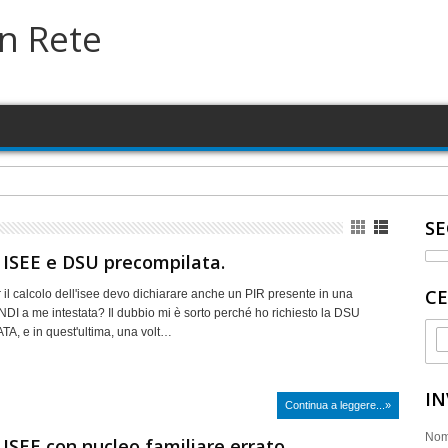
in Rete
a su terreno in concessione comunale
SE
 ISEE e DSU precompilata.
CE
 il calcolo dell'isee devo dichiarare anche un PIR presente in una
 a me intestata? Il dubbio mi è sorto perché ho richiesto la DSU
, e in quest'ultima, una volt…
IN
Continua a leggere...»
No
 ISEE con nucleo familiare errato