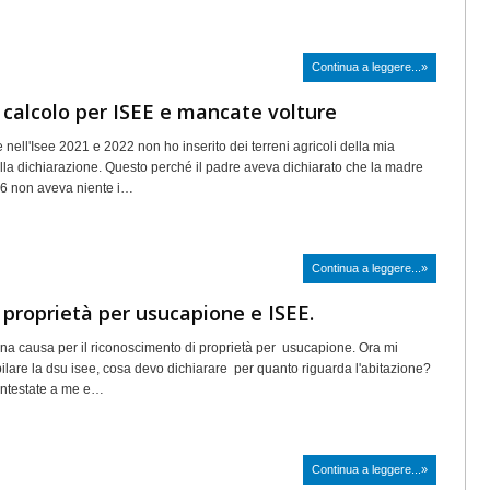
Continua a leggere...»
 calcolo per ISEE e mancate volture
nell'Isee 2021 e 2022 non ho inserito dei terreni agricoli della mia
a dichiarazione. Questo perché il padre aveva dichiarato che la madre
16 non aveva niente i…
Continua a leggere...»
 proprietà per usucapione e ISEE.
na causa per il riconoscimento di proprietà per usucapione. Ora mi
pilare la dsu isee, cosa devo dichiarare per quanto riguarda l'abitazione?
intestate a me e…
Continua a leggere...»