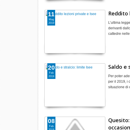
Reddito 
11
Mag
L’ultima legge
2019
derivanti dallo
cattedre nell
Saldo e s
20
Feb
Per poter aderi
2019
per il 2019, 
situazione di 
Quesito:
08
occasion
Feb
2019