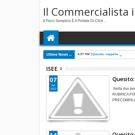
Il Commercialista 
Il Fisco Semplice È A Portata Di Click ...
Ultime News ...
6:57 PM
Quesito: cappella societari
ISEE
Quesito:
07
Set
Nella dsu per
2023
RUBRICA FONDI
PRECOMPILATA
Quesito: