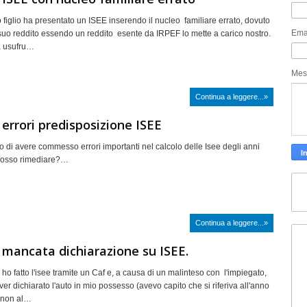
figlio ha presentato un ISEE inserendo il nucleo familiare errato, dovuto
Ema
l suo reddito essendo un reddito esente da IRPEF lo mette a carico nostro.
a usufru…
Mes
Continua a leggere...»
 errori predisposizione ISEE
 di avere commesso errori importanti nel calcolo delle Isee degli anni
posso rimediare?…
Continua a leggere...»
 mancata dichiarazione su ISEE.
ho fatto l'isee tramite un Caf e, a causa di un malinteso con l'impiegato,
er dichiarato l'auto in mio possesso (avevo capito che si riferiva all'anno
 non al…