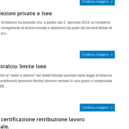
Continua a leggere...»
lezioni private e Isee
 di bilancio ha previsto che, a partire dal 1° gennaio 2019, ai compensi
 svolgimento di lezioni private e ripetizioni da parte dei docenti titolari di
e scu…
Continua a leggere...»
tralcio: limite Isee
re al “saldo e stralcio" dei debiti tributari previsto dalla legge di bilancio
i contribuenti (persone fisiche) devono versare in una grave e comprovata
diff…
Continua a leggere...»
 certificazione retribuzione lavoro
ale.