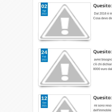
Quesito:
02
Ago
Dal 2016 è in
2022
Cosa devo dic
Quesito:
24
Feb
avrei bisogno
2022
c'è chi dichiar
8000 euro da
Quesito:
12
Gen
mi sono reso c
2021
dell'immobile 