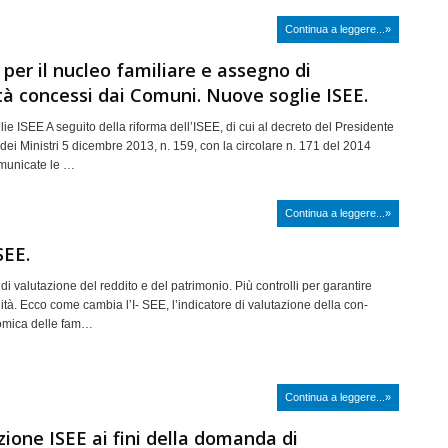
Continua a leggere...»
per il nucleo familiare e assegno di
à concessi dai Comuni. Nuove soglie ISEE.
e ISEE A seguito della riforma dell’ISEE, di cui al decreto del Presidente
dei Ministri 5 dicembre 2013, n. 159, con la circolare n. 171 del 2014
omunicate le …
Continua a leggere...»
SEE.
ri di valutazione del reddito e del patrimonio. Più controlli per garantire
tà. Ecco come cambia l’I- SEE, l’indicatore di valutazione della con-
omica delle fam…
Continua a leggere...»
zione ISEE ai fini della domanda di