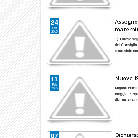
Assegno 
24
maternit
Feb
2015
1) Nuove sogli
del Consiglio 
sono state c
Nuovo I
11
Feb
Migliori crite
2015
maggiore equi
dizione econ
Dichiara
07