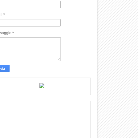
il
*
saggio
*