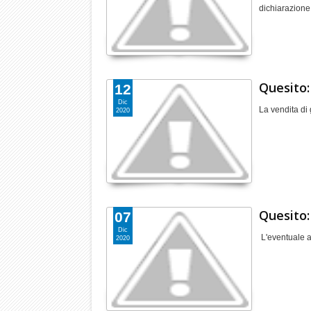
dichiarazione 
Quesito: 
12
Dic
La vendita di 
2020
Quesito:
07
Dic
L'eventuale a
2020