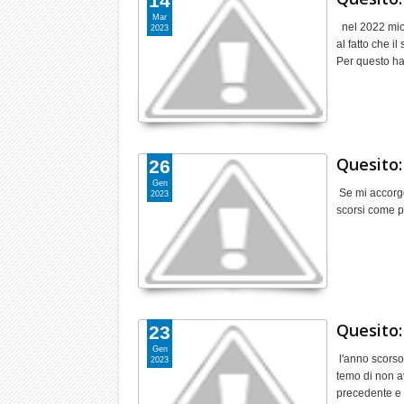
14
Mar
nel 2022 mio 
2023
al fatto che i
Per questo h
Quesito:
26
Gen
Se mi accorgo
2023
scorsi come 
Quesito:
23
Gen
l'anno scorso 
2023
temo di non av
precedente e