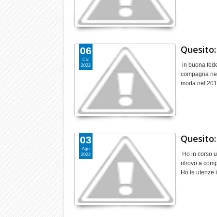
Quesito:
06
Dic
in buona fede 
2022
compagna nell
morta nel 20
Quesito:
03
Ago
Ho in corso u
2022
ritrovo a com
Ho le utenze 