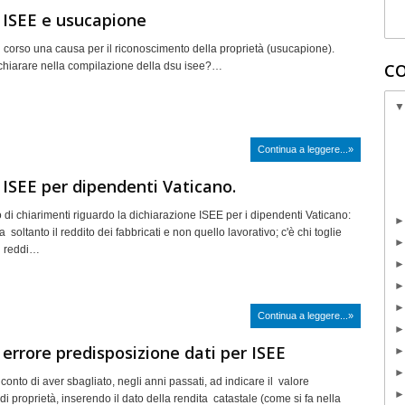
 ISEE e usucapione
 corso una causa per il riconoscimento della proprietà (usucapione).
hiarare nella compilazione della dsu isee?…
CO
Continua a leggere...»
 ISEE per dipendenti Vaticano.
 di chiarimenti riguardo la dichiarazione ISEE per i dipendenti Vaticano:
a soltanto il reddito dei fabbricati e non quello lavorativo; c'è chi toglie
l reddi…
Continua a leggere...»
 errore predisposizione dati per ISEE
onto di aver sbagliato, negli anni passati, ad indicare il valore
di proprietà, inserendo il dato della rendita catastale (come si fa nella