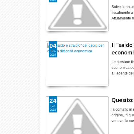
Salve sono un
fiscalmente a
Attualmente m
Il “saldo
04
economi
Gen
2019
Le persone fi
economica potr
all’agente del
Quesito:
24
Feb
la contatto in
2015
origine, in q
vedova, la c