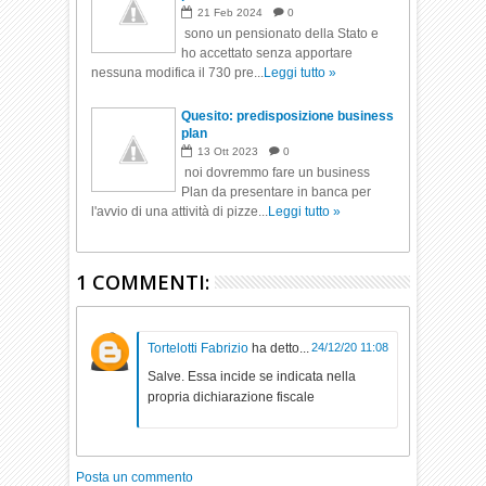
21
Feb
2024
0
sono un pensionato della Stato e
ho accettato senza apportare
nessuna modifica il 730 pre...
Leggi tutto »
Quesito: predisposizione business
plan
13
Ott
2023
0
noi dovremmo fare un business
Plan da presentare in banca per
l'avvio di una attività di pizze...
Leggi tutto »
1 COMMENTI:
Tortelotti Fabrizio
ha detto...
24/12/20 11:08
Salve. Essa incide se indicata nella
propria dichiarazione fiscale
Posta un commento