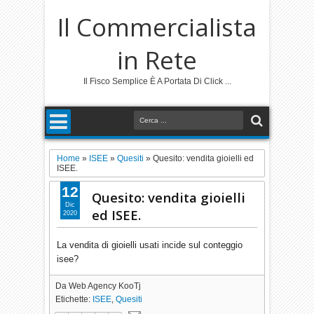
Il Commercialista
in Rete
Il Fisco Semplice È A Portata Di Click ...
Home
»
ISEE
»
Quesiti
»
Quesito: vendita gioielli ed
ISEE.
12
Quesito: vendita gioielli
Dic
ed ISEE.
2020
La vendita di gioielli usati incide sul conteggio
isee?
Da
Web Agency KooTj
Etichette:
ISEE
,
Quesiti