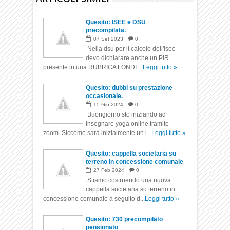
Quesito: ISEE e DSU
precompilata.
07
Set
2023
0
Nella dsu per il calcolo dell'isee
devo dichiarare anche un PIR
presente in una RUBRICA FONDI ...
Leggi tutto »
Quesito: dubbi su prestazione
occasionale.
15
Giu
2024
0
Buongiorno sto iniziando ad
insegnare yoga online tramite
zoom. Siccome sarà inizialmente un l...
Leggi tutto »
Quesito: cappella societaria su
terreno in concessione comunale
27
Feb
2024
0
Stiamo costruendo una nuova
cappella societaria su terreno in
concessione comunale a seguito d...
Leggi tutto »
Quesito: 730 precompilato
pensionato