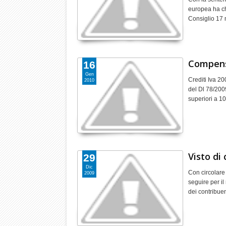
europea ha chia
Consiglio 17
Compensa
16
Gen
Crediti Iva 20
2010
del Dl 78/2009
superiori a 1
Visto di 
29
Dic
Con circolare
2009
seguire per il
dei contribue