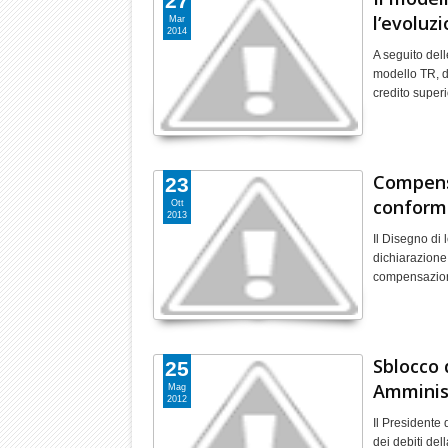
27
l’evoluz
Mar
2014
A seguito dell
modello TR, d
credito super
Compensa
23
conformi
Ott
2013
Il Disegno di 
dichiarazione
compensazione 
Sblocco 
25
Amminis
Mag
2012
Il Presidente 
dei debiti del