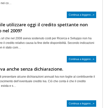
i nei co…
Continua a leggere...»
ile utilizzare oggi il credito spettante non
o nel 2009?
l che nel 2008 aveva sostenuto costi per Ricerca e Sviluppo non ha
are il credito relativo causa la fine delle disponibilità. Secondo indicazioni
non è stato com…
Continua a leggere...»
Iva anche senza dichiarazione.
i presentare alcune dichiarazioni annuali Iva non toglie al contribuente il
onoscimento dell’eventuale credito Iva. Ciò che conta è che il credito
e esista e s…
Continua a leggere...»