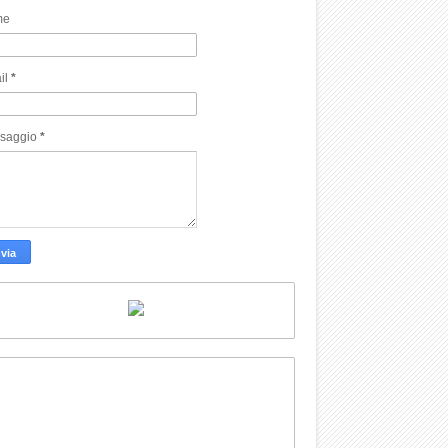
me
il
*
saggio
*