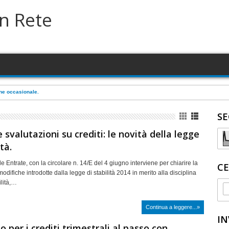
in Rete
one occasionale.
SE
 svalutazioni su crediti: le novità della legge
ità.
e Entrate, con la circolare n. 14/E del 4 giugno interviene per chiarire la
CE
modifiche introdotte dalla legge di stabilità 2014 in merito alla disciplina
ilità,…
Continua a leggere...»
IN
o per i crediti trimestrali al passo con