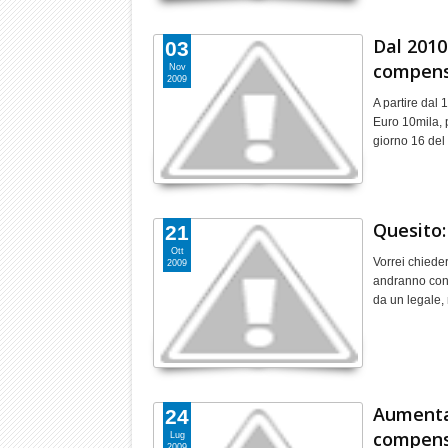
Dal 2010
03
compensa
Nov
2009
A partire dal 
Euro 10mila, 
giorno 16 de
Quesito: 
21
Ott
Vorrei chieder
2009
andranno cont
da un legale,
Aumentat
24
compensa
Lug
2009