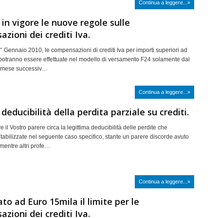
Continua a leggere...»
 in vigore le nuove regole sulle
zioni dei crediti Iva.
1° Gennaio 2010, le compensazioni di crediti Iva per importi superiori ad
potranno essere effettuate nel modello di versamento F24 solamente dal
l mese successiv…
Continua a leggere...»
deducibilità della perdita parziale su crediti.
e il Vostro parere circa la legittima deducibilità delle perdite che
abilizzate nel seguente caso specifico, stante un parere discorde avuto
 mentre altri profe…
Continua a leggere...»
o ad Euro 15mila il limite per le
zioni dei crediti Iva.