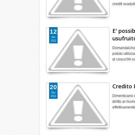
crediti scadut
E' possib
12
usufruit
Set
2011
DomandaUna sr
potuto utilizz
di Unico'09 
Credito 
20
Giu
Dimenticarsi d
2011
diritto al ric
effettivament