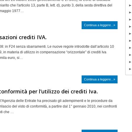
rito che l'articolo 13, parte B, lett. d), punto 3, della sesta direttiva del
 maggio 1977…
Continua a leggere...»
zioni crediti IVA.
08: in F24 senza sbarramenti. Le nuove regole introdotte dall’articolo 10
, in materia di utilizzo in compensazione “orizzontale” di crediti Iva
0mila euro, si…
Continua a leggere...»
conformità per l’utilizzo dei crediti Iva.
 l'Agenzia delle Entrate ha precisato gli adempimenti e le procedure da
 rilascio del visto di conformità, a partire dal 1° gennaio 2010, nei confronti
nti che …