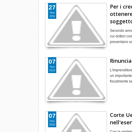
Per i cre
27
ottenere
Gen
2011
soggetto
Secondo anno d
cui dottori co
presentano un
Rinuncia
07
Nov
L'imprenditore
2010
un importante
fiscalmente l
Corte Ue
07
nell'ese
Nov
2010
Con la senten