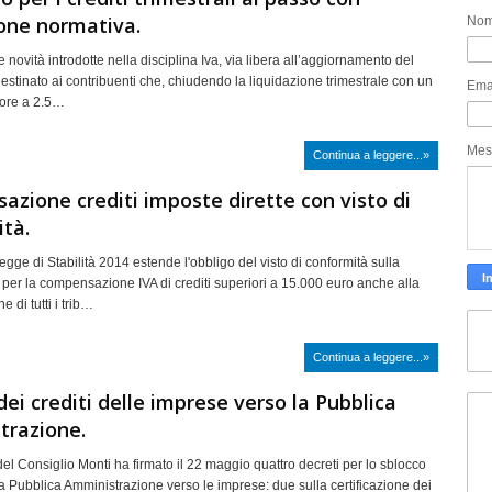
ione normativa.
No
e novità introdotte nella disciplina Iva, via libera all’aggiornamento del
estinato ai contribuenti che, chiudendo la liquidazione trimestrale con un
Ema
iore a 2.5…
Mes
Continua a leggere...»
zione crediti imposte dirette con visto di
tà.
legge di Stabilità 2014 estende l'obbligo del visto di conformità sulla
 per la compensazione IVA di crediti superiori a 15.000 euro anche alla
di tutti i trib…
Continua a leggere...»
dei crediti delle imprese verso la Pubblica
trazione.
del Consiglio Monti ha firmato il 22 maggio quattro decreti per lo sblocco
la Pubblica Amministrazione verso le imprese: due sulla certificazione dei