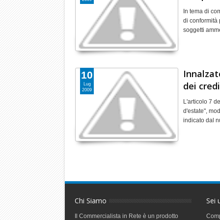
In tema di co
di conformità
soggetti amme
Innalzato
10
dei credi
Lug
2009
L'articolo 7 
d'estate", mod
indicato dal
Chi Siamo
Sei 
Il Commercialista in Rete è un prodotto
Comp