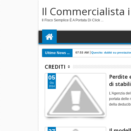
Il Commercialista 
Il Fisco Semplice È A Portata Di Click ...
Ultime News ...
07:53 AM
Quesito: dubbi su prestazi
CREDITI
Perdite e
05
di stabil
Giu
2014
L’Agenzia dell
portata delle 
della deducib
Il modell