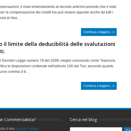
mpensazioni, il maxi-emendamento al decreto anticrisi prevede che il visto
 per la compensazione dei crediti Iva può essere apposto anche da tutti i
ssi al rilas…
Continua a leggere...»
 il limite della deducibilità delle svalutazioni
ti.
del Decreto Legge numero 78 del 2009, meglio conosciuto come "manovra
ifica le disposizioni contenute nell'articolo 106 del Tuir; secondo quanto
 nuovo comma 3-b…
Continua a leggere...»
un Commercialista?
Cerca nel blog
ila il mio
modulo online
.