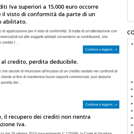
diti Iva superiori a 15.000 euro occorre
 il visto di conformità da parte di un
 abilitato.
CO
i applicazione per il visto di conformità. Si tratta di un’attestazione con
mmercialisti ed altri soggetti abilitati consentono ai contribuenti, che
 credito I…
Continua a leggere...»
 al credito, perdita deducibile.
 che decide di rinunciare all'incasso di un credito vantato nei confronti di
 cliente al fine di mantenere buoni rapporti commerciali, può dedurre
a perdita der…
Continua a leggere...»
, il recupero dei crediti non rientra
nzione Iva.
za del 28 ottobre 2010 (procedimento C 175/09), la Corte di Giustizia