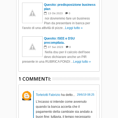
Quesito: predisposizione business
plan
13
Ott
2023
0
noi dovremmo fare un business
Plan da presentare in banca per
l'avvio di una attività di pizze...
Leggi tutto »
Quesito: ISEE e DSU
precompilata.
07
Set
2023
0
Nella dsu per il calcolo dell'isee
devo dichiarare anche un PIR
presente in una RUBRICA FONDI ...
Leggi tutto »
1 COMMENTI:
Tortelotti Fabrizio
ha detto...
29/6/19 08:25
L'incasso si intende come avvenuto
quando la banca accerta che il
pagamento della cambiale sia andato a
buon fine: tuttavia, il tempo necessario