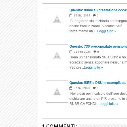
Quesito: dubbi su prestazione occa
15
Giu
2024
0
Buongiorno sto iniziando ad insegn
online tramite zoom. Siccome sarà
inizialmente un l...
Leggi tutto »
Quesito: 730 precompilato pension
21
Feb
2024
0
sono un pensionato della Stato e ho
accettato senza apportare nessuna mo
730 pre...
Leggi tutto »
Quesito: ISEE e DSU precompilata.
07
Set
2023
0
Nella dsu per il calcolo dell'isee dev
dichiarare anche un PIR presente in
RUBRICA FONDI ...
Leggi tutto »
1 COMMENTI: