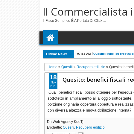
Il Commercialista 
Il Fisco Semplice È A Portata Di Click ...
Ultime News ...
6:57 PM
Quesito: cappella societari
Home
»
Quesiti
»
Recupero edilizio
»
Quesito: benefic
18
Quesito: benefici fiscali r
Nov
2020
Quali benefici fiscali posso ottenere per l’esecuz
sottotetto in ampliamento
all’alloggio sottostante
porzione originaria copertura copertura e
realizzaz
con
diversa altezza e nuova dtribuzione interna?
Da
Web Agency KooTj
Etichette:
Quesiti
,
Recupero edilizio