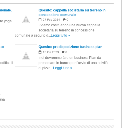
sionale.
Quesito: cappella societaria su terreno in
concessione comunale
27
Feb
2024
0
are yoga
Stiamo costruendo una nuova cappella
societaria su terreno in concessione
comunale a seguito d...
Leggi tutto »
ato
Quesito: predisposizione business plan
13
Ott
2023
0
noi dovremmo fare un business Plan da
difica il
presentare in banca per l'avvio di una attività
di pizze...
Leggi tutto »
o
 una