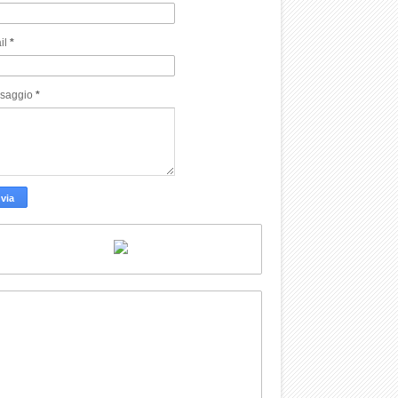
il
*
saggio
*