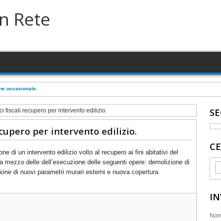
in Rete
a su terreno in concessione comunale
SE
i fiscali recupero per intervento edilizio.
ecupero per intervento edilizio.
CE
ione di un intervento
edilizio volto al recupero ai fini abitativi del
, a mezzo delle dell’esecuzione delle seguenti
opere: demolizione di
ione di nuovi parametri murari esterni e nuova copertura
IN
No