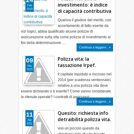
investimento: è indice
Feb
2018
di capacità contributiva
Qualora il giudice del merito, con
accertamento di fatto esente da
vizi logici, abbia qualificato alcune polizze di
assicurazione sulla vita come polizze di investimento ai
fini della determinazione …
Continua a leggere...»
Polizza vita: la
09
tassazione Irpef.
Giu
2015
Il capitale liquidato e riscosso nel
2014 (per scadenza ventennale)
relativo a una polizza vita deve
essere dichiarato o è esente? Come vanno considerate
le ritenute operate? I contratti di assicurazi…
Continua a leggere...»
Quesito: richiesta info
11
detraibilità polizza vita.
Apr
2011
vrei un piccolo quesito da