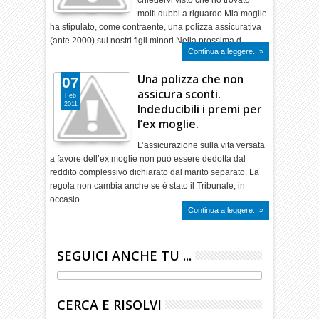
chiedervi visto che ho trovato
molti dubbi a riguardo.Mia moglie
ha stipulato, come contraente, una polizza assicurativa
(ante 2000) sui nostri figli minori.Nella prossima d…
Continua a leggere...»
Una polizza che non
07
assicura sconti.
Feb
2011
Indeducibili i premi per
l’ex moglie.
L’assicurazione sulla vita versata
a favore dell’ex moglie non può essere dedotta dal
reddito complessivo dichiarato dal marito separato. La
regola non cambia anche se è stato il Tribunale, in
occasio…
Continua a leggere...»
SEGUICI ANCHE TU ...
CERCA E RISOLVI